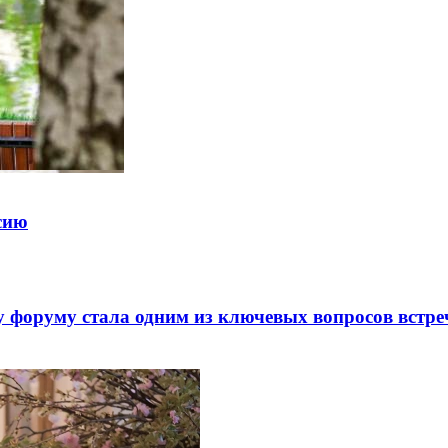
ссию
 форуму стала одним из ключевых вопросов встре