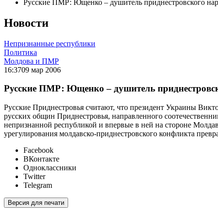
Русские ПМР: Ющенко – душитель приднестровского на
Новости
Непризнанные республики
Политика
Молдова и ПМР
16:37
09 мар 2006
Русские ПМР: Ющенко – душитель приднестровск
Русские Приднестровья считают, что президент Украины Викт
русских общин Приднестровья, направленного соотечественни
непризнанной республикой и впервые в ней на стороне Молдав
урегулирования молдавско-приднестровского конфликта превра
Facebook
ВКонтакте
Одноклассники
Twitter
Telegram
Версия для печати