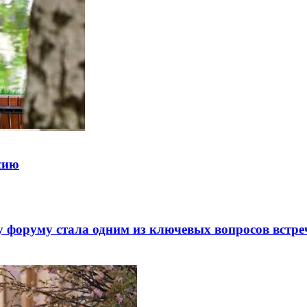
ссию
 форуму стала одним из ключевых вопросов встре