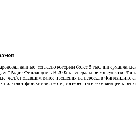
замен
родовал данные, согласно которым более 5 тыс. ингерманландс
дает "Радио Финляндии". В 2005 г. генеральное консульство Фи
 тыс. чел.), подавшим ранее прошения на переезд в Финляндию, 
Как полагают финские эксперты, интерес ингерманландцев к репа