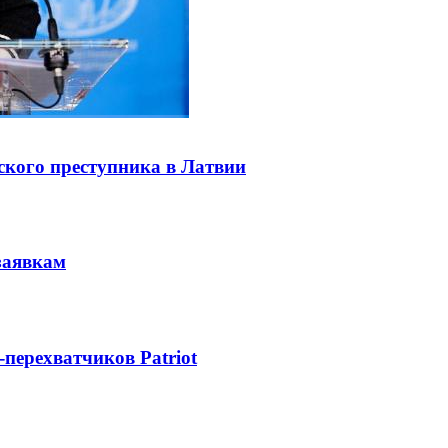
ского преступника в Латвии
заявкам
-перехватчиков Patriot