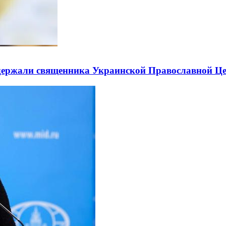
держали священника Украинской Православной Ц