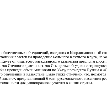
й общественных объединений, входящих в Координационный сове
нских властей на проведение Большого Казачьего Круга, на ко
 Круге от лица всего казахстанского казачества предполагалось
ков Степного края» и казаков Семиречья обсудили создавшуюся
и был проведён обмен мнениями по Указу президента Путина о «
о реализации в Казахстане. Было также отмечено, что, несмот
 альянс», представляющий 6 млн. русскоязычного населения рес
возможности для равноправного участия в жизни страны.