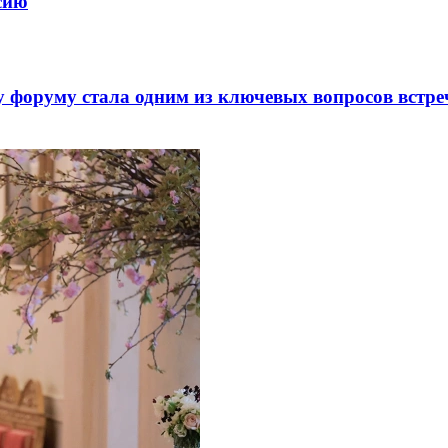
ссию
 форуму стала одним из ключевых вопросов встре