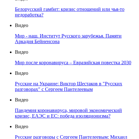
Белорусский гамбит: кризис отношений или чья-то
недоработка?
Видео
Мир - наш. Институт Русского зарубежья. Памяти
Аркадия Бейненсона
Видео
Мир после коронавируса – Евразийская повестка 2030
Видео
Русские на Украине: Виктор Шестаков в "Русских
разговорах" с Сергеем Пантелеевым
Видео
Пандемия коронавируса, мировой экономический
кризис, ЕАЭС и ЕС: победа изоляционизма?
Видео
Русские разговоры с Сергеем Пантелеевым: Михаил