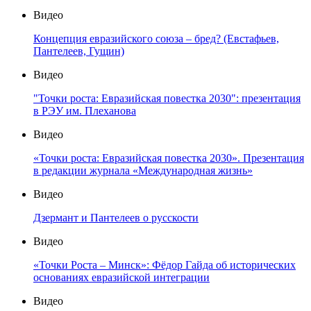
Видео
Концепция евразийского союза – бред? (Евстафьев,
Пантелеев, Гущин)
Видео
"Точки роста: Евразийская повестка 2030": презентация
в РЭУ им. Плеханова
Видео
«Точки роста: Евразийская повестка 2030». Презентация
в редакции журнала «Международная жизнь»
Видео
Дзермант и Пантелеев о русскости
Видео
«Точки Роста – Минск»: Фёдор Гайда об исторических
основаниях евразийской интеграции
Видео