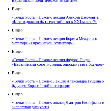
Евразийской политической аналитике
Видео
«Точки Роста – Псков»: лекция Алексея Дзерманта
«Каким должно быть евразийство в XXI-м веке?»
Видео
«Точки Роста – Псков»: лекция Бориса Межуева о
метафоре «Евразийской Атлантиды»
Видео
«Точки Роста – Псков»: лекция Фёдора Гайды
«Евразийский союз: история, опрокинутая в будущее»
Видео
«Точки Роста – Псков»: Лекция Александра Гущина о
будущем Евразийской интеграции
Видео
«Точки Роста – Псков»: доклад Дмитрия Евстафьева и
экспертная дискуссия