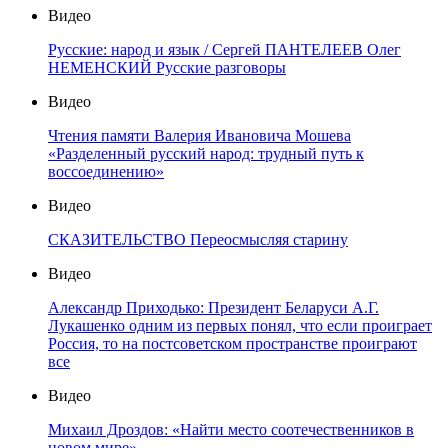
Видео
Русские: народ и язык / Сергей ПАНТЕЛЕЕВ Олег
НЕМЕНСКИЙ Русские разговоры
Видео
Чтения памяти Валерия Ивановича Мошева
«Разделенный русский народ: трудный путь к
воссоединению»
Видео
СКАЗИТЕЛЬСТВО Переосмысляя старину
Видео
Александр Приходько: Президент Беларуси А.Г.
Лукашенко одним из первых понял, что если проиграет
Россия, то на постсоветском пространстве проиграют
все
Видео
Михаил Дроздов: «Найти место соотечественников в
новом мире»