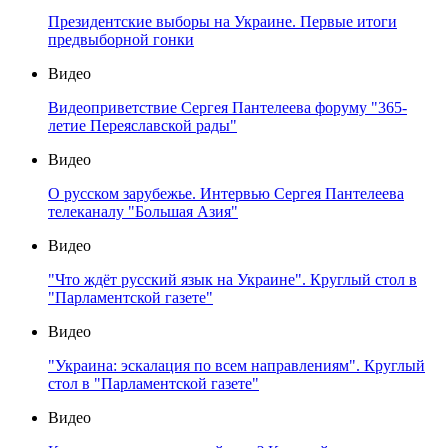
Президентские выборы на Украине. Первые итоги
предвыборной гонки
Видео
Видеоприветствие Сергея Пантелеева форуму "365-
летие Переяславской рады"
Видео
О русском зарубежье. Интервью Сергея Пантелеева
телеканалу "Большая Азия"
Видео
"Что ждёт русский язык на Украине". Круглый стол в
"Парламентской газете"
Видео
"Украина: эскалация по всем направлениям". Круглый
стол в "Парламентской газете"
Видео