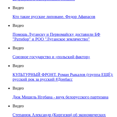
Видео
Кто такие русские липоване. Федор Афанасов
Видео
Помощь Луганску и Первомайску доставили БФ
"Ратибор" и РОО "Луганское землячество"
Видео
Союзное государство и «польский фактор»
Видео
КУЛЬТУРНЫЙ ФРОНТ. Роман Рыкалов (группа ЕЩЁ):
русский рок за русский #Донбасс
Видео
Дюк Мишель Нгебана - внук белорусского партизана
Видео
Степанюк Александр (Киргизия) об экономических