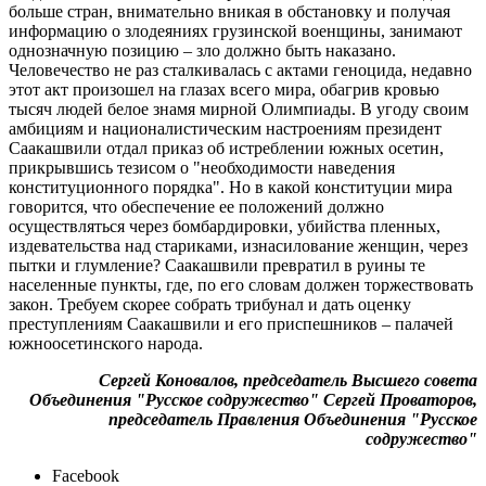
больше стран, внимательно вникая в обстановку и получая
информацию о злодеяниях грузинской военщины, занимают
однозначную позицию – зло должно быть наказано.
Человечество не раз сталкивалась с актами геноцида, недавно
этот акт произошел на глазах всего мира, обагрив кровью
тысяч людей белое знамя мирной Олимпиады. В угоду своим
амбициям и националистическим настроениям президент
Саакашвили отдал приказ об истреблении южных осетин,
прикрывшись тезисом о "необходимости наведения
конституционного порядка". Но в какой конституции мира
говорится, что обеспечение ее положений должно
осуществляться через бомбардировки, убийства пленных,
издевательства над стариками, изнасилование женщин, через
пытки и глумление? Саакашвили превратил в руины те
населенные пункты, где, по его словам должен торжествовать
закон. Требуем скорее собрать трибунал и дать оценку
преступлениям Саакашвили и его приспешников – палачей
южноосетинского народа.
Сергей Коновалов, председатель Высшего совета
Объединения "Русское содружество" Сергей Проваторов,
председатель Правления Объединения "Русское
содружество"
Facebook