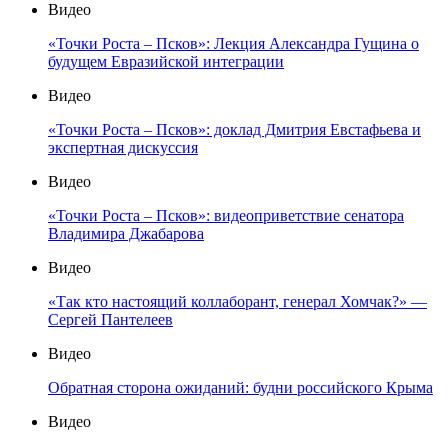
Видео
«Точки Роста – Псков»: Лекция Александра Гущина о
будущем Евразийской интеграции
Видео
«Точки Роста – Псков»: доклад Дмитрия Евстафьева и
экспертная дискуссия
Видео
«Точки Роста – Псков»: видеоприветствие сенатора
Владимира Джабарова
Видео
«Так кто настоящий коллаборант, генерал Хомчак?» —
Сергей Пантелеев
Видео
Обратная сторона ожиданий: будни российского Крыма
Видео