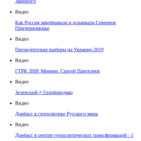
Змеиного
Видео
Как Россия завоёвывала и осваивала Северное
Причерноморье
Видео
Президентские выборы на Украине-2019
Видео
ГТРК ЛНР. Мнение. Сергей Пантелеев
Видео
Зеленский ≠ Голобородько
Видео
Донбасс в геополитике Русского мира
Видео
Донбасс в центре геополитических трансформаций - 1