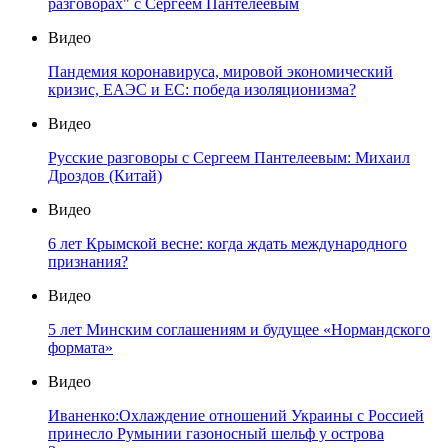
разговорах" с Сергеем Пантелеевым
Видео
Пандемия коронавируса, мировой экономический
кризис, ЕАЭС и ЕС: победа изоляционизма?
Видео
Русские разговоры с Сергеем Пантелеевым: Михаил
Дроздов (Китай)
Видео
6 лет Крымской весне: когда ждать международного
признания?
Видео
5 лет Минским соглашениям и будущее «Нормандского
формата»
Видео
Иваненко:Охлаждение отношений Украины с Россией
принесло Румынии газоносный шельф у острова