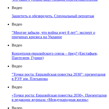
Видео
Защитить и обезвредить. Специальный репортаж
Видео
"Многие забыли, что война идет 8 лет": эксперт о
причинах кризиса на Украине
Видео
Концепция евразийского союза – бред? (Евстафьев,
Пантелеев, Гущин)
Видео
"Точки роста: Евразийская повестка 2030": презентация
в РЭУ им. Плеханова
Видео
«Точки роста: Евразийская повестка 2030». Презентация
в редакции журнала «Международная жизнь»
Видео