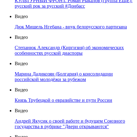
КУЛЬТУРНЫЙ ФРОНТ. Роман Рыкалов (группа ЕЩЁ):
русский рок за русский #Донбасс
Видео
Дюк Мишель Нгебана - внук белорусского партизана
Видео
Степанюк Александр (Киргизия) об экономических
особенностях русской диаспоры
Видео
Марина Дадикозян (Болгария) о консолидации
российской молодёжи за рубежом
Видео
Князь Трубецкой о евразийстве и пути России
Видео
Андрей Якусик о своей работе и будущем Союзного
государства в рубрике "Двери открываются"
Видео