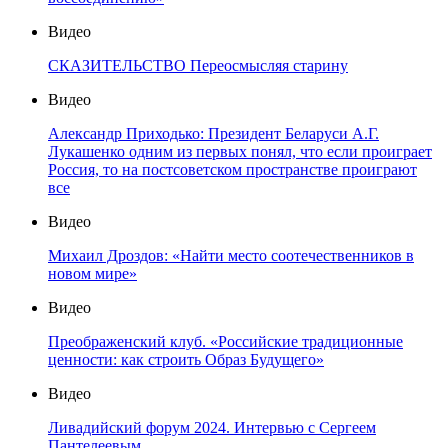
Видео
СКАЗИТЕЛЬСТВО Переосмысляя старину
Видео
Александр Приходько: Президент Беларуси А.Г.
Лукашенко одним из первых понял, что если проиграет
Россия, то на постсоветском пространстве проиграют
все
Видео
Михаил Дроздов: «Найти место соотечественников в
новом мире»
Видео
Преображенский клуб. «Российские традиционные
ценности: как строить Образ Будущего»
Видео
Ливадийский форум 2024. Интервью с Сергеем
Пантелеевым