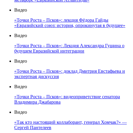
Видео
«Точки Роста – Псков»: лекция Фёдора Гайды
«Евразийский союз: история, опрокинутая в будущее»
Видео
«Точки Роста – Псков»: Лекция Александра Гущина о
будущем Евразийской интеграции
Видео
«Точки Роста – Псков»: доклад Дмитрия Евстафьева и
экспертная дискуссия
Видео
«Точки Роста – Псков»: видеоприветствие сенатора
Владимира Джабарова
Видео
«Так кто настоящий коллаборант, генерал Хомчак?» —
Сергей Пантелеев