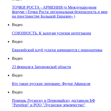
ТОЧКИ РОСТА - АРМЕНИЯ (о Международном
форуме «Точки Роста: региональная безопасность и мир
на пространстве Большой Евразии» )
Видео
СОЮЗНОСТЬ. К залогам успехов интеграции
Видео
Евразийский клуб успехи начинаются с инициативы
Видео
23 февраля в Запорожской области
Видео
Кто такие русские липоване. Федор Афанасов
Видео
Помощь Луганску и Первомайску доставили БФ
"Ратибор" и РОО "Луганское землячество"