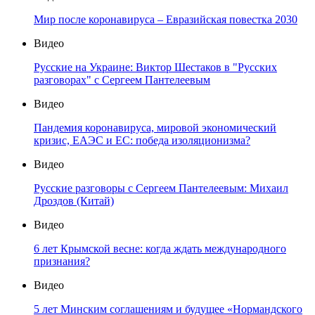
Мир после коронавируса – Евразийская повестка 2030
Видео
Русские на Украине: Виктор Шестаков в "Русских
разговорах" с Сергеем Пантелеевым
Видео
Пандемия коронавируса, мировой экономический
кризис, ЕАЭС и ЕС: победа изоляционизма?
Видео
Русские разговоры с Сергеем Пантелеевым: Михаил
Дроздов (Китай)
Видео
6 лет Крымской весне: когда ждать международного
признания?
Видео
5 лет Минским соглашениям и будущее «Нормандского