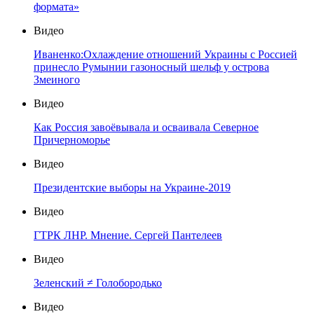
формата»
Видео
Иваненко:Охлаждение отношений Украины с Россией
принесло Румынии газоносный шельф у острова
Змеиного
Видео
Как Россия завоёвывала и осваивала Северное
Причерноморье
Видео
Президентские выборы на Украине-2019
Видео
ГТРК ЛНР. Мнение. Сергей Пантелеев
Видео
Зеленский ≠ Голобородько
Видео