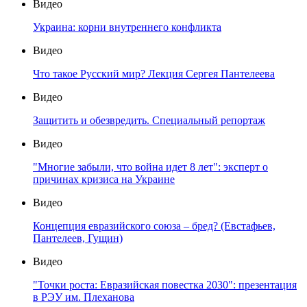
Видео
Украина: корни внутреннего конфликта
Видео
Что такое Русский мир? Лекция Сергея Пантелеева
Видео
Защитить и обезвредить. Специальный репортаж
Видео
"Многие забыли, что война идет 8 лет": эксперт о
причинах кризиса на Украине
Видео
Концепция евразийского союза – бред? (Евстафьев,
Пантелеев, Гущин)
Видео
"Точки роста: Евразийская повестка 2030": презентация
в РЭУ им. Плеханова