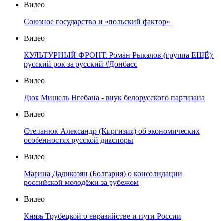
Видео
Союзное государство и «польский фактор»
Видео
КУЛЬТУРНЫЙ ФРОНТ. Роман Рыкалов (группа ЕЩЁ):
русский рок за русский #Донбасс
Видео
Дюк Мишель Нгебана - внук белорусского партизана
Видео
Степанюк Александр (Киргизия) об экономических
особенностях русской диаспоры
Видео
Марина Дадикозян (Болгария) о консолидации
российской молодёжи за рубежом
Видео
Князь Трубецкой о евразийстве и пути России