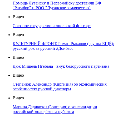
Помощь Луганску и Первомайску доставили БФ
"Ратибор" и РОО "Луганское землячество"
Видео
Союзное государство и «польский фактор»
Видео
КУЛЬТУРНЫЙ ФРОНТ. Роман Рыкалов (группа ЕЩЁ):
русский рок за русский #Донбасс
Видео
Дюк Мишель Нгебана - внук белорусского партизана
Видео
Степанюк Александр (Киргизия) об экономических
особенностях русской диаспоры
Видео
Марина Дадикозян (Болгария) о консолидации
российской молодёжи за рубежом