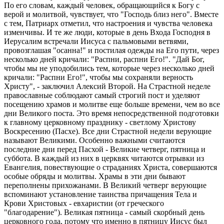
По его словам, каждый человек, обращающийся к Богу с
верой и молитвой, чувствует, что "Господь близ него". Вместе
с тем, Патриарх отметил, что настроения и чувства человека
изменчивы. И те же люди, которые в день Входа Господня в
Иерусалим встречали Иисуса с пальмовыми ветвями,
провозглашая "осанна!" и постилая одежды на Его пути, через
несколько дней кричали: "Распни, распни Его!". "Дай Бог,
чтобы мы не уподобились тем, которые через несколько дней
кричали: "Распни Его!", чтобы мы сохраняли верность
Христу", - заключил Алексий Второй. На Страстной неделе
православные соблюдают самый строгий пост и уделяют
посещению храмов и молитве еще больше времени, чем во все
дни Великого поста. Это время непосредственной подготовки
к главному церковному празднику - светлому Христову
Воскресению (Пасхе). Все дни Страстной недели верующие
называют Великими. Особенно важными считаются
последние дни перед Пасхой - Великие четверг, пятница и
суббота. В каждый из них в церквях читаются отрывки из
Евангелия, повествующие о страданиях Христа, совершаются
особые обряды и молитвы. Храмы в эти дни бывают
переполнены прихожанами. В Великий четверг верующие
вспоминают установление таинства причащения Тела и
Крови Христовых - евхаристии (от греческого
"благодарение"). Великая пятница - самый скорбный день
церковного года, потому что именно в пятницу Иисус был