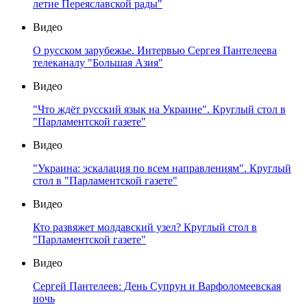
летие Переяславской рады"
Видео
О русском зарубежье. Интервью Сергея Пантелеева
телеканалу "Большая Азия"
Видео
"Что ждёт русский язык на Украине". Круглый стол в
"Парламентской газете"
Видео
"Украина: эскалация по всем направлениям". Круглый
стол в "Парламентской газете"
Видео
Кто развяжет молдавский узел? Круглый стол в
"Парламентской газете"
Видео
Сергей Пантелеев: День Супрун и Варфоломеевская
ночь