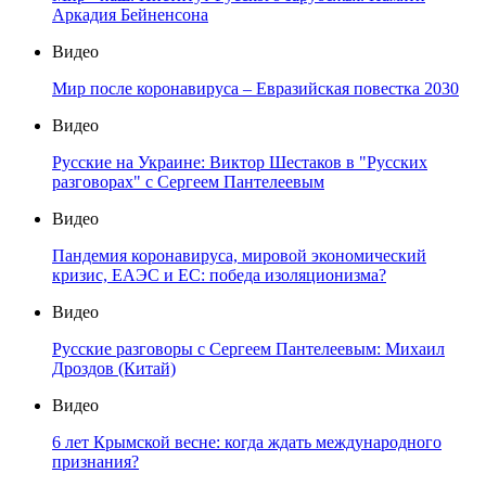
Аркадия Бейненсона
Видео
Мир после коронавируса – Евразийская повестка 2030
Видео
Русские на Украине: Виктор Шестаков в "Русских
разговорах" с Сергеем Пантелеевым
Видео
Пандемия коронавируса, мировой экономический
кризис, ЕАЭС и ЕС: победа изоляционизма?
Видео
Русские разговоры с Сергеем Пантелеевым: Михаил
Дроздов (Китай)
Видео
6 лет Крымской весне: когда ждать международного
признания?