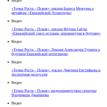
Видео
«Точки Роста – Псков»: лекция Бориса Межуева о
метафоре «Евразийской Атлантиды»
Видео
«Точки Роста – Псков»: лекция Фёдора Гайды
«Евразийский союз: история, опрокинутая в будущее»
Видео
«Точки Роста – Псков»: Лекция Александра Гущина о
будущем Евразийской интеграции
Видео
«Точки Роста – Псков»: доклад Дмитрия Евстафьева и
экспертная дискуссия
Видео
«Точки Роста – Псков»: видеоприветствие сенатора
Владимира Джабарова
Видео