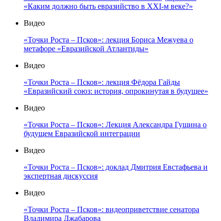
«Каким должно быть евразийство в XXI-м веке?»
Видео
«Точки Роста – Псков»: лекция Бориса Межуева о
метафоре «Евразийской Атлантиды»
Видео
«Точки Роста – Псков»: лекция Фёдора Гайды
«Евразийский союз: история, опрокинутая в будущее»
Видео
«Точки Роста – Псков»: Лекция Александра Гущина о
будущем Евразийской интеграции
Видео
«Точки Роста – Псков»: доклад Дмитрия Евстафьева и
экспертная дискуссия
Видео
«Точки Роста – Псков»: видеоприветствие сенатора
Владимира Джабарова