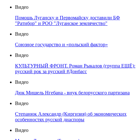
Видео
Помощь Луганску и Первомайску доставили БФ
"Ратибор" и РОО "Луганское землячество"
Видео
Союзное государство и «польский фактор»
Видео
КУЛЬТУРНЫЙ ФРОНТ. Роман Рыкалов (группа ЕЩЁ):
русский рок за русский #Донбасс
Видео
Дюк Мишель Нгебана - внук белорусского партизана
Видео
Степанюк Александр (Киргизия) об экономических
особенностях русской диаспоры
Видео