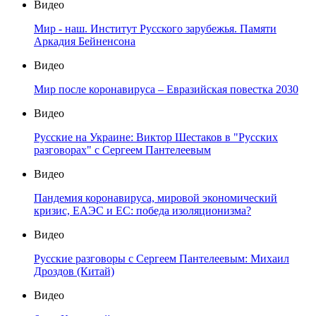
Видео
Мир - наш. Институт Русского зарубежья. Памяти
Аркадия Бейненсона
Видео
Мир после коронавируса – Евразийская повестка 2030
Видео
Русские на Украине: Виктор Шестаков в "Русских
разговорах" с Сергеем Пантелеевым
Видео
Пандемия коронавируса, мировой экономический
кризис, ЕАЭС и ЕС: победа изоляционизма?
Видео
Русские разговоры с Сергеем Пантелеевым: Михаил
Дроздов (Китай)
Видео