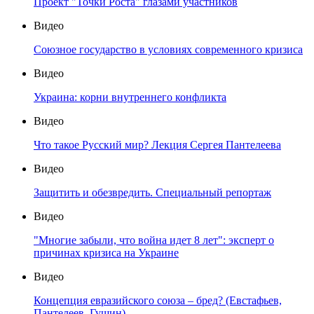
Проект "Точки Роста" глазами участников
Видео
Союзное государство в условиях современного кризиса
Видео
Украина: корни внутреннего конфликта
Видео
Что такое Русский мир? Лекция Сергея Пантелеева
Видео
Защитить и обезвредить. Специальный репортаж
Видео
"Многие забыли, что война идет 8 лет": эксперт о
причинах кризиса на Украине
Видео
Концепция евразийского союза – бред? (Евстафьев,
Пантелеев, Гущин)