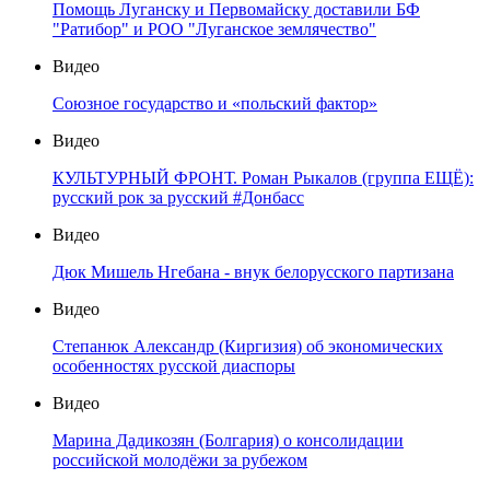
Помощь Луганску и Первомайску доставили БФ
"Ратибор" и РОО "Луганское землячество"
Видео
Союзное государство и «польский фактор»
Видео
КУЛЬТУРНЫЙ ФРОНТ. Роман Рыкалов (группа ЕЩЁ):
русский рок за русский #Донбасс
Видео
Дюк Мишель Нгебана - внук белорусского партизана
Видео
Степанюк Александр (Киргизия) об экономических
особенностях русской диаспоры
Видео
Марина Дадикозян (Болгария) о консолидации
российской молодёжи за рубежом