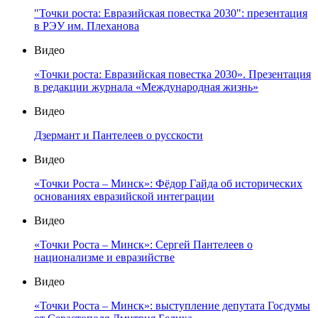
"Точки роста: Евразийская повестка 2030": презентация
в РЭУ им. Плеханова
Видео
«Точки роста: Евразийская повестка 2030». Презентация
в редакции журнала «Международная жизнь»
Видео
Дзермант и Пантелеев о русскости
Видео
«Точки Роста – Минск»: Фёдор Гайда об исторических
основаниях евразийской интеграции
Видео
«Точки Роста – Минск»: Сергей Пантелеев о
национализме и евразийстве
Видео
«Точки Роста – Минск»: выступление депутата Госдумы