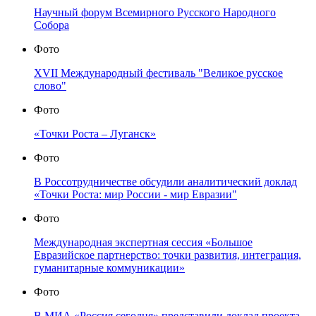
Научный форум Всемирного Русского Народного
Собора
Фото
XVII Международный фестиваль "Великое русское
слово"
Фото
«Точки Роста – Луганск»
Фото
В Россотрудничестве обсудили аналитический доклад
«Точки Роста: мир России - мир Евразии"
Фото
Международная экспертная сессия «Большое
Евразийское партнерство: точки развития, интеграция,
гуманитарные коммуникации»
Фото
В МИА «Россия сегодня» представили доклад проекта