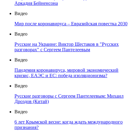
Аркадия Бейненсона
Видео
Мир после коронавируса – Евразийская повестка 2030
Видео
Русские на Украине: Виктор Шестаков в "Русских
разговорах" с Сергеем Пантелеевым
Видео
Пандемия коронавируса, мировой экономический
кризис, ЕАЭС и ЕС: победа изоляционизма?
Видео
Русские разговоры с Сергеем Пантелеевым: Михаил
Дроздов (Китай)
Видео
6 лет Крымской весне: когда ждать международного
признания?