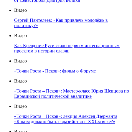
от Севастополя Дмитрия Белика
Видео
Сергей Пантелеев: «Как привлечь молодёжь в
политику?»
Видео
Как Крещение Руси стало первым интеграционным
проектом в истории славян
Видео
«Точки Роста - Псков»: фильм о Форуме
Видео
«Точки Роста – Псков»: Мастер-класс Юрия Шевцова по
Евразийской политической аналитике
Видео
«Точки Роста – Псков»: лекция Алексея Дзерманта
«Каким должно быть евразийство в XXI-м веке?»
Видео