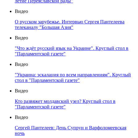
летие Переяславской рады"
Видео
О русском зарубежье. Интервью Сергея Пантелеева
телеканалу "Большая Азия"
Видео
"Что ждёт русский язык на Украине". Круглый стол в
"Парламентской газете"
Видео
"Украина: эскалация по всем направлениям". Круглый
стол в "Парламентской газете"
Видео
Кто развяжет молдавский узел? Круглый стол в
"Парламентской газете"
Видео
Сергей Пантелеев: День Супрун и Варфоломеевская
ночь