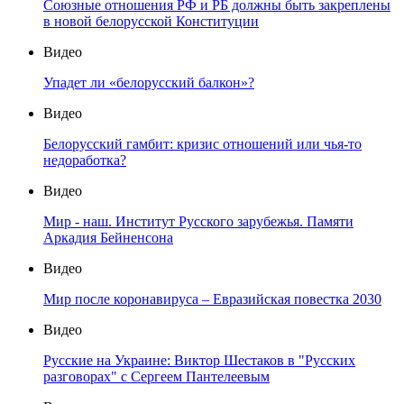
Союзные отношения РФ и РБ должны быть закреплены
в новой белорусской Конституции
Видео
Упадет ли «белорусский балкон»?
Видео
Белорусский гамбит: кризис отношений или чья-то
недоработка?
Видео
Мир - наш. Институт Русского зарубежья. Памяти
Аркадия Бейненсона
Видео
Мир после коронавируса – Евразийская повестка 2030
Видео
Русские на Украине: Виктор Шестаков в "Русских
разговорах" с Сергеем Пантелеевым