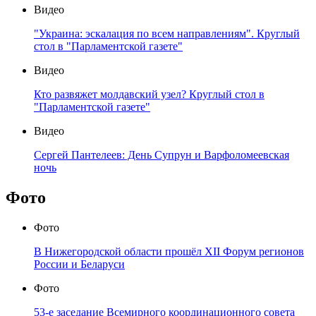
Видео
"Украина: эскалация по всем направлениям". Круглый
стол в "Парламентской газете"
Видео
Кто развяжет молдавский узел? Круглый стол в
"Парламентской газете"
Видео
Сергей Пантелеев: День Супрун и Варфоломеевская
ночь
Фото
Фото
В Нижегородской области прошёл XII Форум регионов
России и Беларуси
Фото
53-е заседание Всемирного координационного совета