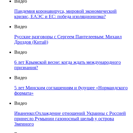
Видео
Пандемия коронавируса, мировой экономический
кризис, ЕАЭС и ЕС: победа изоляционизма?
Видео
Русские разговоры с Сергеем Пантелеевым: Михаил
Дроздов (Китай)
Видео
6 лет Крымской весне: когда ждать международного
признания?
Видео
5 лет Минским соглашениям и будущее «Нормандского
формата»
Видео
Иваненко:Охлаждение отношений Украины с Россией
принесло Румынии газоносный шельф у острова
Змеиного