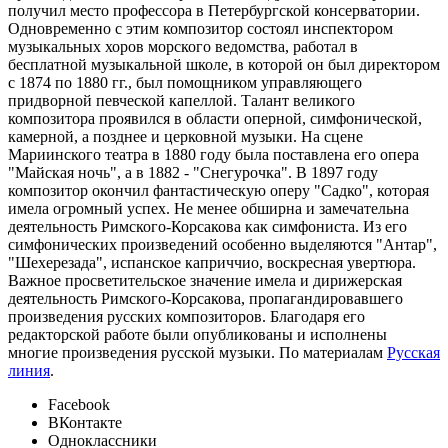
получил место профессора в Петербургской консерватории.
Одновременно с этим композитор состоял инспектором
музыкальных хоров морского ведомства, работал в
бесплатной музыкальной школе, в которой он был директором
с 1874 по 1880 гг., был помощником управляющего
придворной певческой капеллой. Талант великого
композитора проявился в области оперной, симфонической,
камерной, а позднее и церковной музыки. На сцене
Мариинского театра в 1880 году была поставлена его опера
"Майская ночь", а в 1882 - "Снегурочка". В 1897 году
композитор окончил фантастическую оперу "Садко", которая
имела огромный успех. Не менее обширна и замечательна
деятельность Римского-Корсакова как симфониста. Из его
симфонических произведений особенно выделяются "Антар",
"Шехерезада", испанское каприччио, воскресная увертюра.
Важное просветительское значение имела и дирижерская
деятельность Римского-Корсакова, пропагандировавшего
произведения русских композиторов. Благодаря его
редакторской работе были опубликованы и исполнены
многие произведения русской музыки. По материалам
Русская
линия
.
Facebook
ВКонтакте
Одноклассники