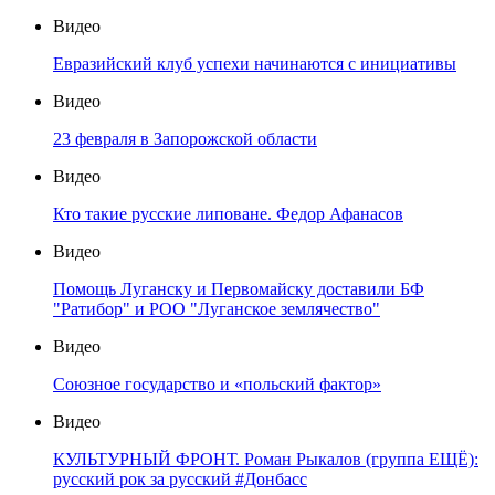
Видео
Евразийский клуб успехи начинаются с инициативы
Видео
23 февраля в Запорожской области
Видео
Кто такие русские липоване. Федор Афанасов
Видео
Помощь Луганску и Первомайску доставили БФ
"Ратибор" и РОО "Луганское землячество"
Видео
Союзное государство и «польский фактор»
Видео
КУЛЬТУРНЫЙ ФРОНТ. Роман Рыкалов (группа ЕЩЁ):
русский рок за русский #Донбасс