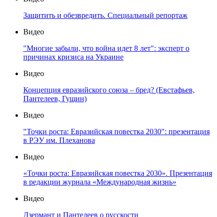
Защитить и обезвредить. Специальный репортаж
Видео
"Многие забыли, что война идет 8 лет": эксперт о
причинах кризиса на Украине
Видео
Концепция евразийского союза – бред? (Евстафьев,
Пантелеев, Гущин)
Видео
"Точки роста: Евразийская повестка 2030": презентация
в РЭУ им. Плеханова
Видео
«Точки роста: Евразийская повестка 2030». Презентация
в редакции журнала «Международная жизнь»
Видео
Дзермант и Пантелеев о русскости