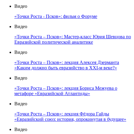
Видео
«Точки Роста - Псков»: фильм о Форуме
Видео
«Точки Роста – Псков»: Мастер-класс Юрия Шевцова по
Евразийской политической аналитике
Видео
«Точки Роста – Псков»: лекция Алексея Дзерманта
«Каким должно быть евразийство в XXI-м веке?»
Видео
«Точки Роста – Псков»: лекция Бориса Межуева о
метафоре «Евразийской Атлантиды»
Видео
«Точки Роста – Псков»: лекция Фёдора Гайды
«Евразийский союз: история, опрокинутая в будущее»
Видео