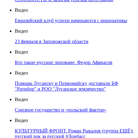
Видео
Евразийский клуб успехи начинаются с инициативы
Видео
23 февраля в Запорожской области
Видео
Кто такие русские липоване. Федор Афанасов
Видео
Помощь Луганску и Первомайску доставили БФ
"Ратибор" и РОО "Луганское землячество"
Видео
Союзное государство и «польский фактор»
Видео
КУЛЬТУРНЫЙ ФРОНТ. Роман Рыкалов (группа ЕЩЁ):
русский рок за русский #Донбасс