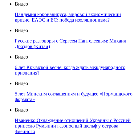
Видео
Пандемия коронавируса, мировой экономический
кризис, ЕАЭС и ЕС: победа изоляционизма?
Видео
Русские разговоры с Сергеем Пантелеевым: Михаил
Дроздов (Китай)
Видео
6 лет Крымской весне: когда ждать международного
признания?
Видео
5 лет Минским соглашениям и будущее «Нормандского
формата»
Видео
Иваненко:Охлаждение отношений Украины с Россией
принесло Румынии газоносный шельф у острова
Змеиного