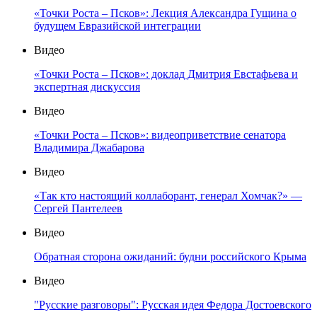
«Точки Роста – Псков»: Лекция Александра Гущина о
будущем Евразийской интеграции
Видео
«Точки Роста – Псков»: доклад Дмитрия Евстафьева и
экспертная дискуссия
Видео
«Точки Роста – Псков»: видеоприветствие сенатора
Владимира Джабарова
Видео
«Так кто настоящий коллаборант, генерал Хомчак?» —
Сергей Пантелеев
Видео
Обратная сторона ожиданий: будни российского Крыма
Видео
"Русские разговоры": Русская идея Федора Достоевского