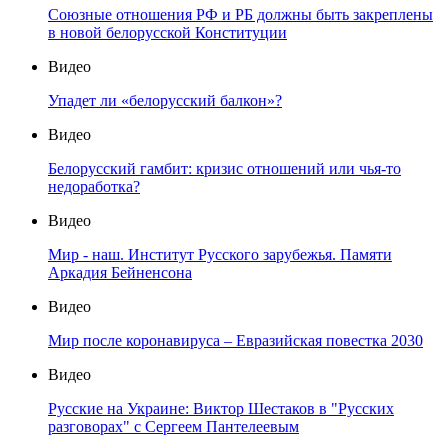
Союзные отношения РФ и РБ должны быть закреплены
в новой белорусской Конституции
Видео
Упадет ли «белорусский балкон»?
Видео
Белорусский гамбит: кризис отношений или чья-то
недоработка?
Видео
Мир - наш. Институт Русского зарубежья. Памяти
Аркадия Бейненсона
Видео
Мир после коронавируса – Евразийская повестка 2030
Видео
Русские на Украине: Виктор Шестаков в "Русских
разговорах" с Сергеем Пантелеевым