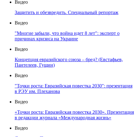
Видео
Защитить и обезвредить. Специальный репортаж
Видео
"Многие забыли, что война идет 8 лет": эксперт о
причинах кризиса на Украине
Видео
Концепция евразийского союза – бред? (Евстафьев,
Пантелеев, Гущин)
Видео
"Точки роста: Евразийская повестка 2030": презентация
в РЭУ им. Плеханова
Видео
«Точки роста: Евразийская повестка 2030». Презентация
в редакции журнала «Международная жизнь»
Видео