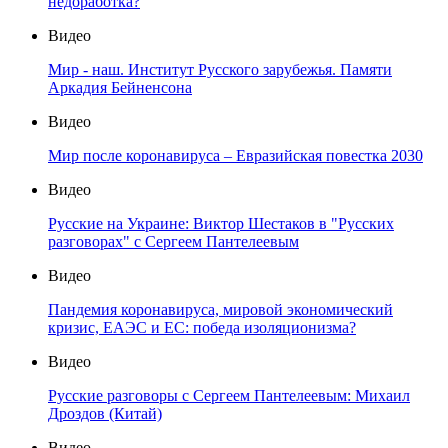
недоработка?
Видео
Мир - наш. Институт Русского зарубежья. Памяти
Аркадия Бейненсона
Видео
Мир после коронавируса – Евразийская повестка 2030
Видео
Русские на Украине: Виктор Шестаков в "Русских
разговорах" с Сергеем Пантелеевым
Видео
Пандемия коронавируса, мировой экономический
кризис, ЕАЭС и ЕС: победа изоляционизма?
Видео
Русские разговоры с Сергеем Пантелеевым: Михаил
Дроздов (Китай)
Видео