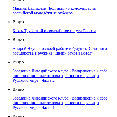
Марина Дадикозян (Болгария) о консолидации
российской молодёжи за рубежом
Видео
Князь Трубецкой о евразийстве и пути России
Видео
Андрей Якусик о своей работе и будущем Союзного
государства в рубрике "Двери открываются"
Видео
Заседание Ливадийского клуба «Возвращение к себе:
цивилизационные основы, ценности и границы
Русского мира» Часть 2.
Видео
Заседание Ливадийского клуба «Возвращение к себе:
цивилизационные основы, ценности и границы
Русского мира» Часть 1.
Видео