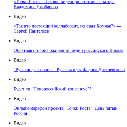
«Точки Роста – Псков»: видеоприветствие сенатора
Владимира Джабарова
Видео
«Так кто настоящий коллаборант, генерал Хомчак?» —
Сергей Пантелеев
Видео
Обратная сторона ожиданий: будни российского Крыма
Видео
"Русские разговоры": Русская идея Федора Достоевского
Видео
Будет ли "Новороссийский консенсус"?
Видео
Онлайн-марафон проекта "Точки Роста": День пятый -
Россия
Видео