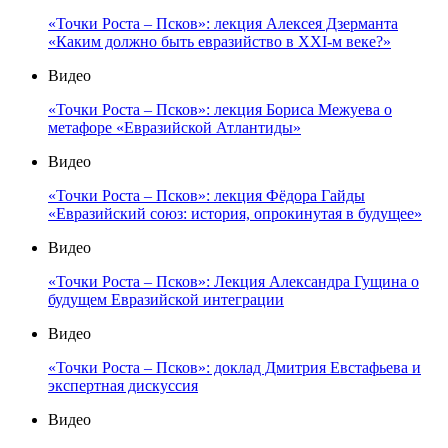
«Точки Роста – Псков»: лекция Алексея Дзерманта
«Каким должно быть евразийство в XXI-м веке?»
Видео
«Точки Роста – Псков»: лекция Бориса Межуева о
метафоре «Евразийской Атлантиды»
Видео
«Точки Роста – Псков»: лекция Фёдора Гайды
«Евразийский союз: история, опрокинутая в будущее»
Видео
«Точки Роста – Псков»: Лекция Александра Гущина о
будущем Евразийской интеграции
Видео
«Точки Роста – Псков»: доклад Дмитрия Евстафьева и
экспертная дискуссия
Видео