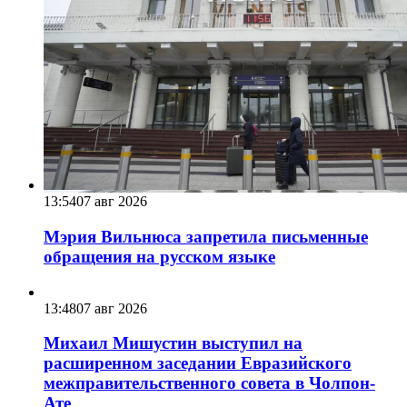
13:54
07 авг 2026
Мэрия Вильнюса запретила письменные
обращения на русском языке
13:48
07 авг 2026
Михаил Мишустин выступил на
расширенном заседании Евразийского
межправительственного совета в Чолпон-
Ате