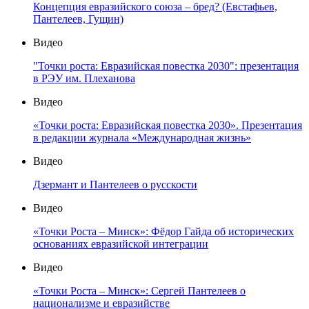
Концепция евразийского союза – бред? (Евстафьев,
Пантелеев, Гущин)
Видео
"Точки роста: Евразийская повестка 2030": презентация
в РЭУ им. Плеханова
Видео
«Точки роста: Евразийская повестка 2030». Презентация
в редакции журнала «Международная жизнь»
Видео
Дзермант и Пантелеев о русскости
Видео
«Точки Роста – Минск»: Фёдор Гайда об исторических
основаниях евразийской интеграции
Видео
«Точки Роста – Минск»: Сергей Пантелеев о
национализме и евразийстве