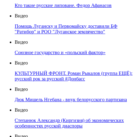
Кто такие русские липоване. Федор Афанасов
Видео
Помощь Луганску и Первомайску доставили БФ
"Ратибор" и РОО "Луганское землячество"
Видео
Союзное государство и «польский фактор»
Видео
КУЛЬТУРНЫЙ ФРОНТ. Роман Рыкалов (группа ЕЩЁ):
русский рок за русский #Донбасс
Видео
Дюк Мишель Нгебана - внук белорусского партизана
Видео
Степанюк Александр (Киргизия) об экономических
особенностях русской диаспоры
Видео