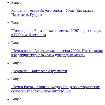
Видео
Концепция евразийского союза – бред? (Евстафьев,
Пантелеев, Гущин)
Видео
"Точки роста: Евразийская повестка 2030": презентация
в РЭУ им. Плеханова
Видео
«Точки роста: Евразийская повестка 2030». Презентация
в редакции журнала «Международная жизнь»
Видео
Дзермант и Пантелеев о русскости
Видео
«Точки Роста – Минск»: Фёдор Гайда об исторических
основаниях евразийской интеграции
Видео