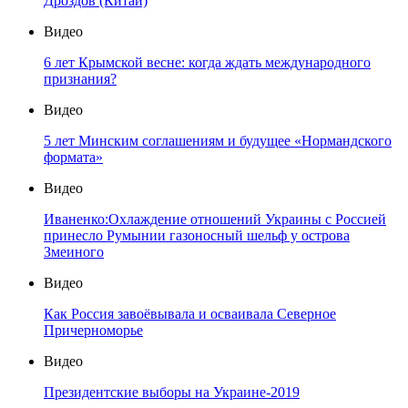
Дроздов (Китай)
Видео
6 лет Крымской весне: когда ждать международного
признания?
Видео
5 лет Минским соглашениям и будущее «Нормандского
формата»
Видео
Иваненко:Охлаждение отношений Украины с Россией
принесло Румынии газоносный шельф у острова
Змеиного
Видео
Как Россия завоёвывала и осваивала Северное
Причерноморье
Видео
Президентские выборы на Украине-2019