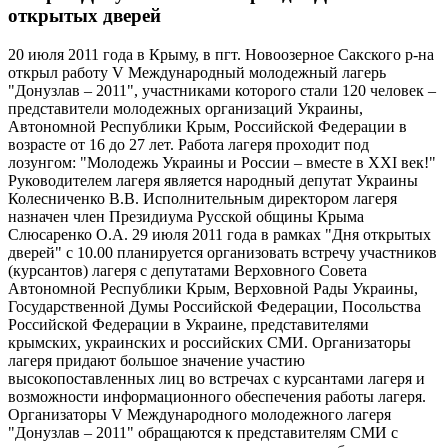
открытых дверей
20 июля 2011 года в Крыму, в пгт. Новоозерное Сакского р-на
открыл работу V Международный молодежный лагерь
"Донузлав – 2011", участниками которого стали 120 человек –
представители молодежных организаций Украины,
Автономной Республики Крым, Российской Федерации в
возрасте от 16 до 27 лет. Работа лагеря проходит под
лозунгом: "Молодежь Украины и России – вместе в XXI век!"
Руководителем лагеря является народный депутат Украины
Колесниченко В.В. Исполнительным директором лагеря
назначен член Президиума Русской общины Крыма
Слюсаренко О.А. 29 июля 2011 года в рамках "Дня открытых
дверей" с 10.00 планируется организовать встречу участников
(курсантов) лагеря с депутатами Верховного Совета
Автономной Республики Крым, Верховной Рады Украины,
Государственной Думы Российской Федерации, Посольства
Российской Федерации в Украине, представителями
крымских, украинских и российских СМИ. Организаторы
лагеря придают большое значение участию
высокопоставленных лиц во встречах с курсантами лагеря и
возможности информационного обеспечения работы лагеря.
Организаторы V Международного молодежного лагеря
"Донузлав – 2011" обращаются к представителям СМИ с