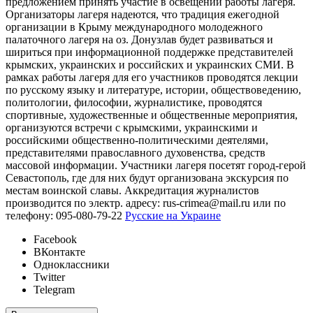
предложением принять участие в освещении работы лагеря.
Организаторы лагеря надеются, что традиция ежегодной
организации в Крыму международного молодежного
палаточного лагеря на оз. Донузлав будет развиваться и
шириться при информационной поддержке представителей
крымских, украинских и российских и украинских СМИ. В
рамках работы лагеря для его участников проводятся лекции
по русскому языку и литературе, истории, обществоведению,
политологии, философии, журналистике, проводятся
спортивные, художественные и общественные мероприятия,
организуются встречи с крымскими, украинскими и
российскими общественно-политическими деятелями,
представителями православного духовенства, средств
массовой информации. Участники лагеря посетят город-герой
Севастополь, где для них будут организована экскурсия по
местам воинской славы. Аккредитация журналистов
производится по электр. адресу: rus-crimea@mail.ru или по
телефону: 095-080-79-22
Русские на Украине
Facebook
ВКонтакте
Одноклассники
Twitter
Telegram