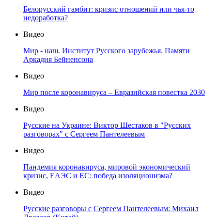
Белорусский гамбит: кризис отношений или чья-то
недоработка?
Видео
Мир - наш. Институт Русского зарубежья. Памяти
Аркадия Бейненсона
Видео
Мир после коронавируса – Евразийская повестка 2030
Видео
Русские на Украине: Виктор Шестаков в "Русских
разговорах" с Сергеем Пантелеевым
Видео
Пандемия коронавируса, мировой экономический
кризис, ЕАЭС и ЕС: победа изоляционизма?
Видео
Русские разговоры с Сергеем Пантелеевым: Михаил