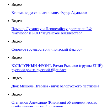
Видео
Кто такие русские липоване. Федор Афанасов
Видео
Помощь Луганску и Первомайску доставили БФ
"Ратибор" и РОО "Луганское землячество"
Видео
Союзное государство и «польский фактор»
Видео
КУЛЬТУРНЫЙ ФРОНТ. Роман Рыкалов (группа ЕЩЁ):
русский рок за русский #Донбасс
Видео
Дюк Мишель Нгебана - внук белорусского партизана
Видео
Степанюк Александр (Киргизия) об экономических
особенностях русской диаспоры