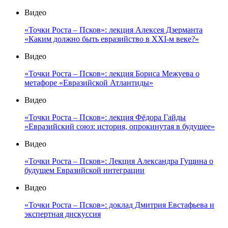
Видео
«Точки Роста – Псков»: лекция Алексея Дзерманта
«Каким должно быть евразийство в XXI-м веке?»
Видео
«Точки Роста – Псков»: лекция Бориса Межуева о
метафоре «Евразийской Атлантиды»
Видео
«Точки Роста – Псков»: лекция Фёдора Гайды
«Евразийский союз: история, опрокинутая в будущее»
Видео
«Точки Роста – Псков»: Лекция Александра Гущина о
будущем Евразийской интеграции
Видео
«Точки Роста – Псков»: доклад Дмитрия Евстафьева и
экспертная дискуссия