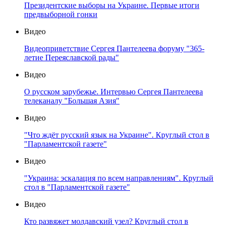
Президентские выборы на Украине. Первые итоги
предвыборной гонки
Видео
Видеоприветствие Сергея Пантелеева форуму "365-
летие Переяславской рады"
Видео
О русском зарубежье. Интервью Сергея Пантелеева
телеканалу "Большая Азия"
Видео
"Что ждёт русский язык на Украине". Круглый стол в
"Парламентской газете"
Видео
"Украина: эскалация по всем направлениям". Круглый
стол в "Парламентской газете"
Видео
Кто развяжет молдавский узел? Круглый стол в