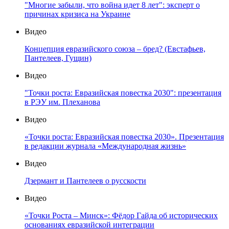
"Многие забыли, что война идет 8 лет": эксперт о
причинах кризиса на Украине
Видео
Концепция евразийского союза – бред? (Евстафьев,
Пантелеев, Гущин)
Видео
"Точки роста: Евразийская повестка 2030": презентация
в РЭУ им. Плеханова
Видео
«Точки роста: Евразийская повестка 2030». Презентация
в редакции журнала «Международная жизнь»
Видео
Дзермант и Пантелеев о русскости
Видео
«Точки Роста – Минск»: Фёдор Гайда об исторических
основаниях евразийской интеграции