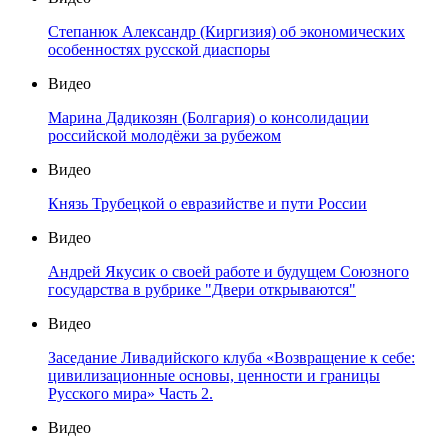
Степанюк Александр (Киргизия) об экономических
особенностях русской диаспоры
Видео
Марина Дадикозян (Болгария) о консолидации
российской молодёжи за рубежом
Видео
Князь Трубецкой о евразийстве и пути России
Видео
Андрей Якусик о своей работе и будущем Союзного
государства в рубрике "Двери открываются"
Видео
Заседание Ливадийского клуба «Возвращение к себе:
цивилизационные основы, ценности и границы
Русского мира» Часть 2.
Видео