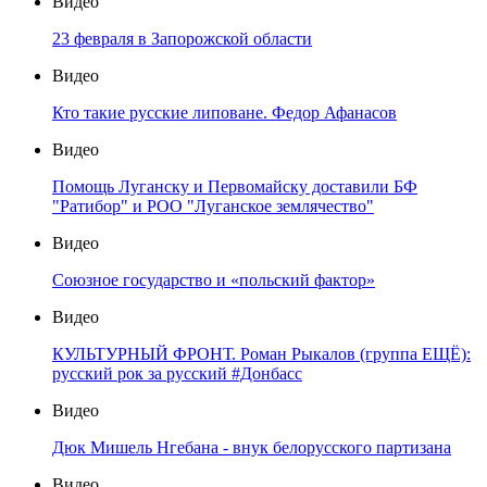
Видео
23 февраля в Запорожской области
Видео
Кто такие русские липоване. Федор Афанасов
Видео
Помощь Луганску и Первомайску доставили БФ
"Ратибор" и РОО "Луганское землячество"
Видео
Союзное государство и «польский фактор»
Видео
КУЛЬТУРНЫЙ ФРОНТ. Роман Рыкалов (группа ЕЩЁ):
русский рок за русский #Донбасс
Видео
Дюк Мишель Нгебана - внук белорусского партизана
Видео