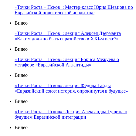
«Точки Роста – Псков»: Мастер-класс Юрия Шевцова по
Евразийской политической аналитике
Видео
«Точки Роста – Псков»: лекция Алексея Дзерманта
«Каким должно быть евразийство в XXI-м веке?»
Видео
«Точки Роста – Псков»: лекция Бориса Межуева о
метафоре «Евразийской Атлантиды»
Видео
«Точки Роста – Псков»: лекция Фёдора Гайды
«Евразийский союз: история, опрокинутая в будущее»
Видео
«Точки Роста – Псков»: Лекция Александра Гущина о
будущем Евразийской интеграции
Видео