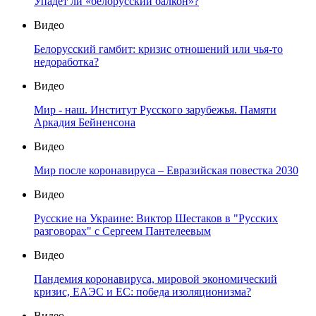
Упадет ли «белорусский балкон»?
Видео
Белорусский гамбит: кризис отношений или чья-то
недоработка?
Видео
Мир - наш. Институт Русского зарубежья. Памяти
Аркадия Бейненсона
Видео
Мир после коронавируса – Евразийская повестка 2030
Видео
Русские на Украине: Виктор Шестаков в "Русских
разговорах" с Сергеем Пантелеевым
Видео
Пандемия коронавируса, мировой экономический
кризис, ЕАЭС и ЕС: победа изоляционизма?
Видео