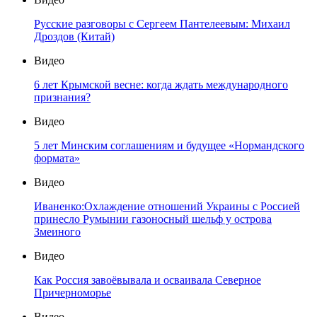
Русские разговоры с Сергеем Пантелеевым: Михаил
Дроздов (Китай)
Видео
6 лет Крымской весне: когда ждать международного
признания?
Видео
5 лет Минским соглашениям и будущее «Нормандского
формата»
Видео
Иваненко:Охлаждение отношений Украины с Россией
принесло Румынии газоносный шельф у острова
Змеиного
Видео
Как Россия завоёвывала и осваивала Северное
Причерноморье
Видео