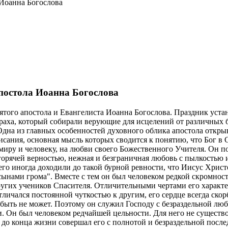
 Иоанна Богослова
апостола Иоанна Богослова
вятого апостола и Евангелиста Иоанна Богослова. Праздник ус
праха, который собирали верующие для исцелений от различных 
дна из главных особенностей духовного облика апостола открыва
ания, основная мысль которых сводится к понятию, что Бог в С
иру и человеку, на любви своего Божественного Учителя. Он п
горячей верностью, нежная и безграничная любовь с пылкостью 
его иногда доходили до такой бурной ревности, что Иисус Христ
"сынами грома". Вместе с тем он был человеком редкой скромнос
 других учеников Спасителя. Отличительными чертами его характ
ичался постоянной чуткостью к другим, его сердце всегда ско
 быть не может. Поэтому он служил Господу с безраздельной лю
. Он был человеком редчайшей цельности. Для него не существо
н до конца жизни совершал его с полнотой и безраздельной посл