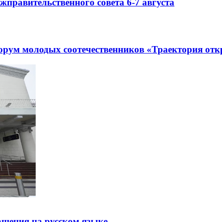
правительственного совета 6-7 августа
рум молодых соотечественников «Траектория отк
щения на русском языке