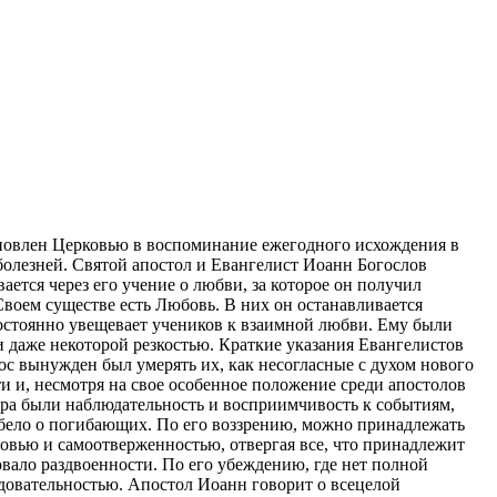
тановлен Церковью в воспоминание ежегодного исхождения в
болезней. Святой апостол и Евангелист Иоанн Богослов
ется через его учение о любви, за которое он получил
воем существе есть Любовь. В них он останавливается
остоянно увещевает учеников к взаимной любви. Ему были
и даже некоторой резкостью. Краткие указания Евангелистов
ос вынужден был умерять их, как несогласные с духом нового
ти и, несмотря на свое особенное положение среди апостолов
ера были наблюдательность и восприимчивость к событиям,
рбело о погибающих. По его воззрению, можно принадлежать
бовью и самоотверженностью, отвергая все, что принадлежит
вало раздвоенности. По его убеждению, где нет полной
едовательностью. Апостол Иоанн говорит о всецелой