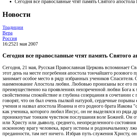
Сегодня все православные чтят память Святого апостола
Новости
Традиции
Вера
Россия
16:25
21 мая 2007
Сегодня все православные чтят память Святого 
Сегодня, 21 мая, Русская Православная Церковь вспоминает С
этот день на месте погребения апостола тончайшего розового 
занимает особое место в ряду избранных учеников Спасителя. О
наименование Апостола любви. Любовью пронизаны все его пис
преимущественно на проявлениях неизреченной любви Бога к м
свойственны спокойствие и глубина созерцания в сочетании с 
говорят, что он был очень пылкой натурой, сердечные порывы 
учения и назвал апостола Иоанна и его родного брата Иакова 
как ученика, которого любил Иисус, он не выделялся из ряда
проникнутые тонким чувством послушания воле Божией. Он отл
или Христу или дьяволу, среднего, неопределенного состояния
исконному врагу человека, врагу истины и родоначальнику лжи
преданности, там нет ничего. Избрав путь служения Христу, о