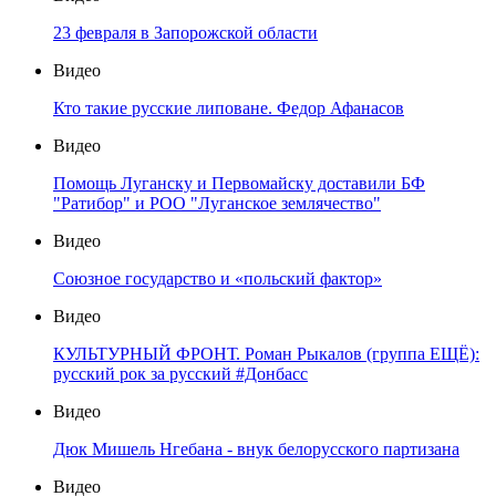
23 февраля в Запорожской области
Видео
Кто такие русские липоване. Федор Афанасов
Видео
Помощь Луганску и Первомайску доставили БФ
"Ратибор" и РОО "Луганское землячество"
Видео
Союзное государство и «польский фактор»
Видео
КУЛЬТУРНЫЙ ФРОНТ. Роман Рыкалов (группа ЕЩЁ):
русский рок за русский #Донбасс
Видео
Дюк Мишель Нгебана - внук белорусского партизана
Видео