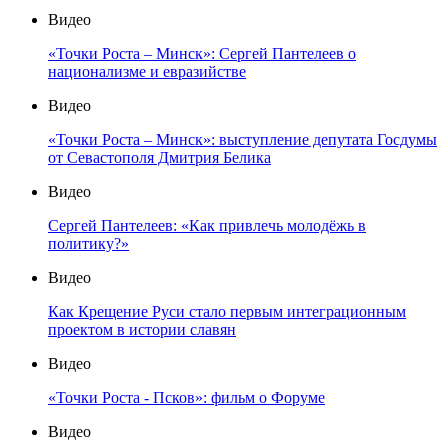
Видео
«Точки Роста – Минск»: Сергей Пантелеев о
национализме и евразийстве
Видео
«Точки Роста – Минск»: выступление депутата Госдумы
от Севастополя Дмитрия Белика
Видео
Сергей Пантелеев: «Как привлечь молодёжь в
политику?»
Видео
Как Крещение Руси стало первым интеграционным
проектом в истории славян
Видео
«Точки Роста - Псков»: фильм о Форуме
Видео