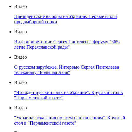
Видео
Президентские выборы на Украине. Первые итоги
предвыборной гонки
Видео
Видеоприветствие Сергея Пантелеева форуму "365-
летие Переяславской рады"
Видео
О русском зарубежье. Интервью Сергея Пантелеева
телеканалу "Большая Азия"
Видео
"Что ждёт русский язык на Украине". Круглый стол в
"Парламентской газете"
Видео
"Украина: эскалация по всем направлениям". Круглый
стол в "Парламентской газете"