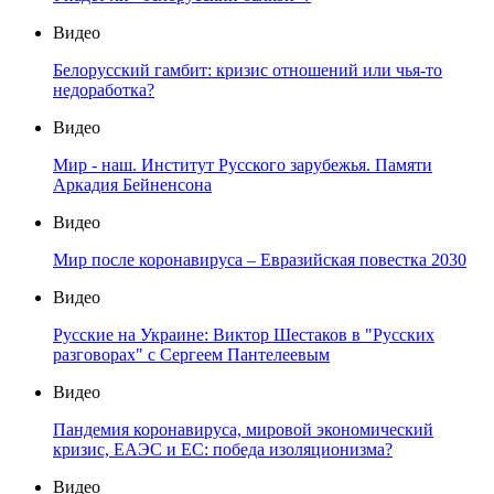
Видео
Белорусский гамбит: кризис отношений или чья-то
недоработка?
Видео
Мир - наш. Институт Русского зарубежья. Памяти
Аркадия Бейненсона
Видео
Мир после коронавируса – Евразийская повестка 2030
Видео
Русские на Украине: Виктор Шестаков в "Русских
разговорах" с Сергеем Пантелеевым
Видео
Пандемия коронавируса, мировой экономический
кризис, ЕАЭС и ЕС: победа изоляционизма?
Видео