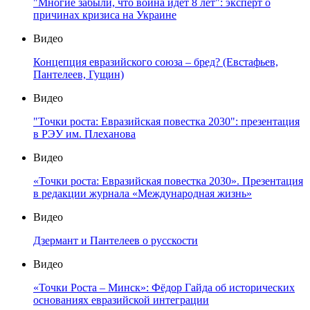
"Многие забыли, что война идет 8 лет": эксперт о
причинах кризиса на Украине
Видео
Концепция евразийского союза – бред? (Евстафьев,
Пантелеев, Гущин)
Видео
"Точки роста: Евразийская повестка 2030": презентация
в РЭУ им. Плеханова
Видео
«Точки роста: Евразийская повестка 2030». Презентация
в редакции журнала «Международная жизнь»
Видео
Дзермант и Пантелеев о русскости
Видео
«Точки Роста – Минск»: Фёдор Гайда об исторических
основаниях евразийской интеграции