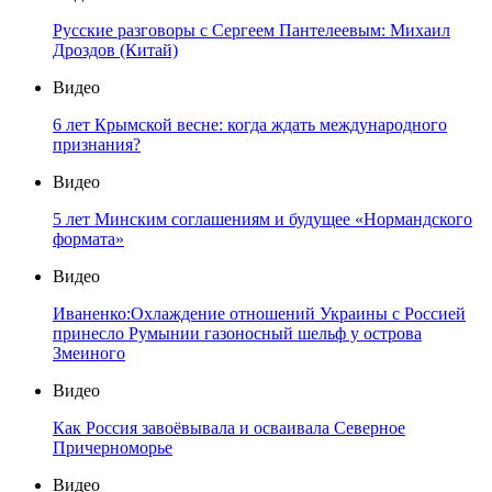
Русские разговоры с Сергеем Пантелеевым: Михаил
Дроздов (Китай)
Видео
6 лет Крымской весне: когда ждать международного
признания?
Видео
5 лет Минским соглашениям и будущее «Нормандского
формата»
Видео
Иваненко:Охлаждение отношений Украины с Россией
принесло Румынии газоносный шельф у острова
Змеиного
Видео
Как Россия завоёвывала и осваивала Северное
Причерноморье
Видео