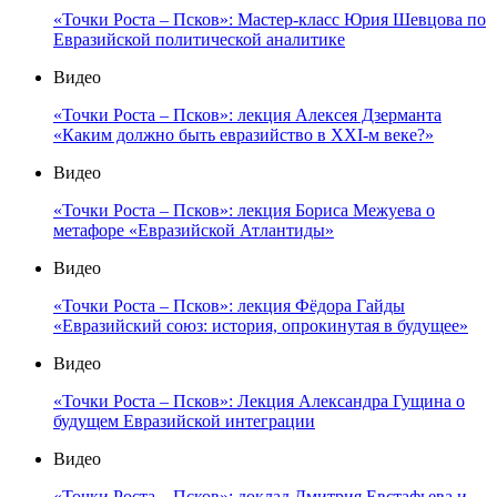
«Точки Роста – Псков»: Мастер-класс Юрия Шевцова по
Евразийской политической аналитике
Видео
«Точки Роста – Псков»: лекция Алексея Дзерманта
«Каким должно быть евразийство в XXI-м веке?»
Видео
«Точки Роста – Псков»: лекция Бориса Межуева о
метафоре «Евразийской Атлантиды»
Видео
«Точки Роста – Псков»: лекция Фёдора Гайды
«Евразийский союз: история, опрокинутая в будущее»
Видео
«Точки Роста – Псков»: Лекция Александра Гущина о
будущем Евразийской интеграции
Видео
«Точки Роста – Псков»: доклад Дмитрия Евстафьева и