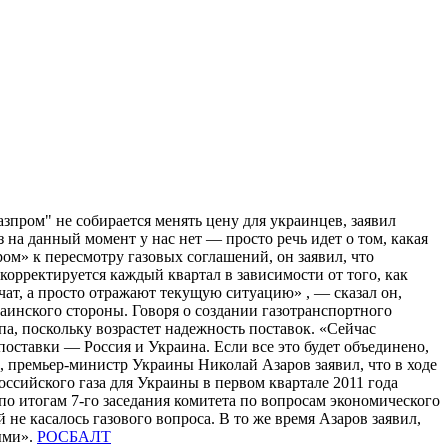
зпром" не собирается менять цену для украинцев, заявил
на данный момент у нас нет — просто речь идет о том, какая
ом» к пересмотру газовых соглашений, он заявил, что
корректируется каждый квартал в зависимости от того, как
чат, а просто отражают текущую ситуацию» , — сказал он,
аинского стороны. Говоря о создании газотранспортного
а, поскольку возрастет надежность поставок. «Сейчас
 поставки — Россия и Украина. Если все это будет объединено,
ь, премьер-министр Украины Николай Азаров заявил, что в ходе
ссийского газа для Украины в первом квартале 2011 года
, по итогам 7-го заседания комитета по вопросам экономического
е касалось газового вопроса. В то же время Азаров заявил,
ыми».
РОСБАЛТ