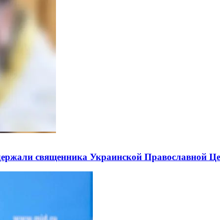
держали священника Украинской Православной Ц