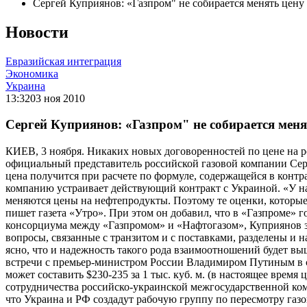
Сергей Куприянов: «Газпром" не собирается менять цену
Новости
Евразийская интеграция
Экономика
Украина
13:32
03 ноя 2010
Сергей Куприянов: «Газпром" не собирается меня
КИЕВ, 3 ноября. Никаких новых договоренностей по цене на ро
официальный представитель российской газовой компании Серг
цена получится при расчете по формуле, содержащейся в контр
компанию устраивает действующий контракт с Украиной. «У нас 
меняются цены на нефтепродукты. Поэтому те оценки, которые 
пишет газета «Утро». При этом он добавил, что в «Газпроме» 
консорциума между «Газпромом» и «Нафтогазом», Куприянов зая
вопросы, связанные с транзитом и с поставками, разделены и на
ясно, что и надежность такого рода взаимоотношений будет выш
встречи с премьер-министром России Владимиром Путиным в сре
может составить $230-235 за 1 тыс. куб. м. (в настоящее время
сотрудничества российско-украинской межгосударственной коми
что Украина и РФ создадут рабочую группу по пересмотру газ