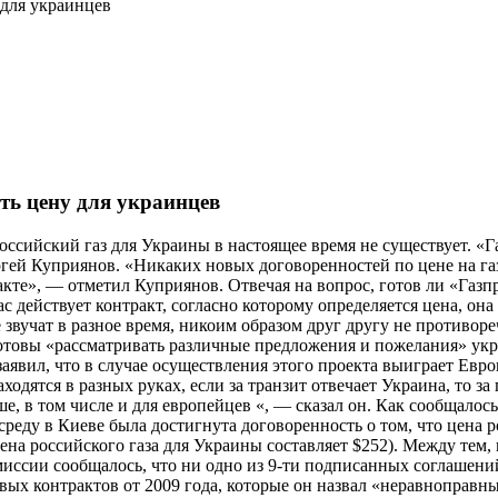
 для украинцев
ть цену для украинцев
ссийский газ для Украины в настоящее время не существует. «Га
ей Куприянов. «Никаких новых договоренностей по цене на газ 
акте», — отметил Куприянов. Отвечая на вопрос, готов ли «Газпр
действует контракт, согласно которому определяется цена, она 
звучат в разное время, никоим образом друг другу не противоре
готовы «рассматривать различные предложения и пожелания» укр
вил, что в случае осуществления этого проекта выиграет Европ
ходятся в разных руках, если за транзит отвечает Украина, то за
е, в том числе и для европейцев «, — сказал он. Как сообщалос
ду в Киеве была достигнута договоренность о том, что цена ро
 цена российского газа для Украины составляет $252). Между тем
ссии сообщалось, что ни одно из 9-ти подписанных соглашений н
овых контрактов от 2009 года, которые он назвал «неравноправн