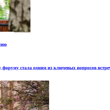
ссию
 форуму стала одним из ключевых вопросов встре