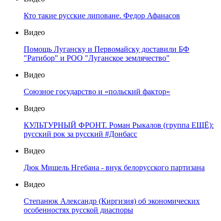
Кто такие русские липоване. Федор Афанасов
Видео
Помощь Луганску и Первомайску доставили БФ
"Ратибор" и РОО "Луганское землячество"
Видео
Союзное государство и «польский фактор»
Видео
КУЛЬТУРНЫЙ ФРОНТ. Роман Рыкалов (группа ЕЩЁ):
русский рок за русский #Донбасс
Видео
Дюк Мишель Нгебана - внук белорусского партизана
Видео
Степанюк Александр (Киргизия) об экономических
особенностях русской диаспоры