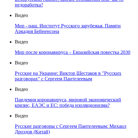
недоработка?
Видео
Мир - наш. Институт Русского зарубежья. Памяти
Аркадия Бейненсона
Видео
Мир после коронавируса – Евразийская повестка 2030
Видео
Русские на Украине: Виктор Шестаков в "Русских
разговорах" с Сергеем Пантелеевым
Видео
Пандемия коронавируса, мировой экономический
кризис, ЕАЭС и ЕС: победа изоляционизма?
Видео
Русские разговоры с Сергеем Пантелеевым: Михаил
Дроздов (Китай)