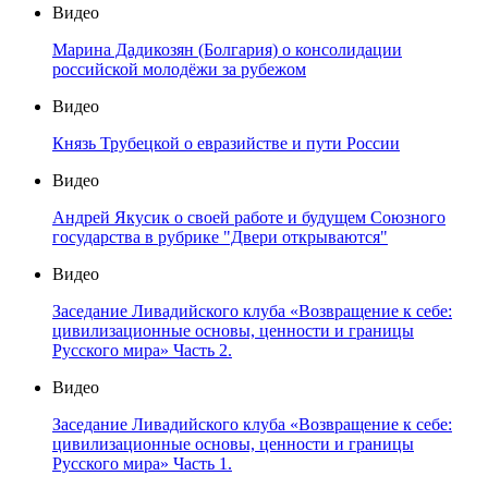
Видео
Марина Дадикозян (Болгария) о консолидации
российской молодёжи за рубежом
Видео
Князь Трубецкой о евразийстве и пути России
Видео
Андрей Якусик о своей работе и будущем Союзного
государства в рубрике "Двери открываются"
Видео
Заседание Ливадийского клуба «Возвращение к себе:
цивилизационные основы, ценности и границы
Русского мира» Часть 2.
Видео
Заседание Ливадийского клуба «Возвращение к себе:
цивилизационные основы, ценности и границы
Русского мира» Часть 1.