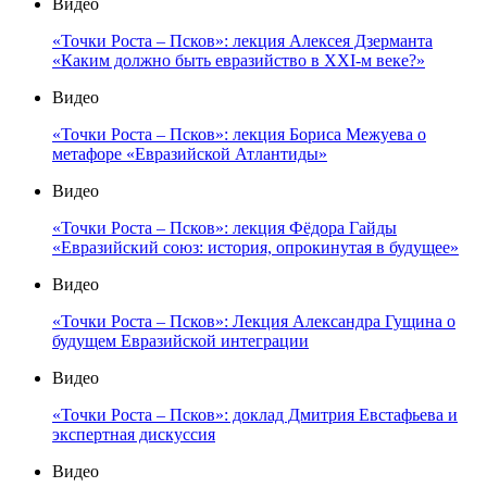
Видео
«Точки Роста – Псков»: лекция Алексея Дзерманта
«Каким должно быть евразийство в XXI-м веке?»
Видео
«Точки Роста – Псков»: лекция Бориса Межуева о
метафоре «Евразийской Атлантиды»
Видео
«Точки Роста – Псков»: лекция Фёдора Гайды
«Евразийский союз: история, опрокинутая в будущее»
Видео
«Точки Роста – Псков»: Лекция Александра Гущина о
будущем Евразийской интеграции
Видео
«Точки Роста – Псков»: доклад Дмитрия Евстафьева и
экспертная дискуссия
Видео