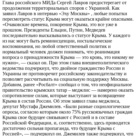
Глава российского МИДа Сергей Лавров предостерегает от
продолжения территориальных споров с Украиной. Как
заявил Лавров в интервью «Эху Москвы» , любые попытки
пересмотреть статус Крыма могут оказаться крайне опасными.
«Очаковские времена, покорение Крыма, это все уже в
прошлом. Президенты Ельцин, Путин, Медведев
последовательно высказывались о статусе Крыма. У каждого
из нас могут быть реминисценции, ностальгические
воспоминания, но любой ответственный политик и
нормальный человек должен понимать, что реанимация
вопроса о принадлежности Крыма — это кровь, это никому не
нужно», — сказал он. При этом глава внешнеполитического
ведомства подчеркнул, что двойное гражданство России и
Украины не противоречит российскому законодательству и
позволяет рассчитывать на социальную поддержку Москвы.
Добавим, ранее «Росбалт» сообщал о том, что неофициальное
правительство крымских татар – меджлис — намерено оказать
сопротивление силам, которые выступают за возвращение
Крыма в состав России. Об этом заявил глава меджлиса,
депутат Мустафа Джемилев. «Были разные социологические
опросы, согласно которым около 75% русскоязычных граждан
Крыма свое будущее связывают с Россией и в составе
Российской Федерации, и, соответственно, здесь проводится
достаточно сильная пропаганда, что будущее Крыма с
Россией», — подчеркнул он. Джемилев также подчеркнул, что