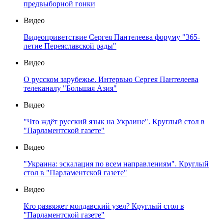
предвыборной гонки
Видео
Видеоприветствие Сергея Пантелеева форуму "365-
летие Переяславской рады"
Видео
О русском зарубежье. Интервью Сергея Пантелеева
телеканалу "Большая Азия"
Видео
"Что ждёт русский язык на Украине". Круглый стол в
"Парламентской газете"
Видео
"Украина: эскалация по всем направлениям". Круглый
стол в "Парламентской газете"
Видео
Кто развяжет молдавский узел? Круглый стол в
"Парламентской газете"