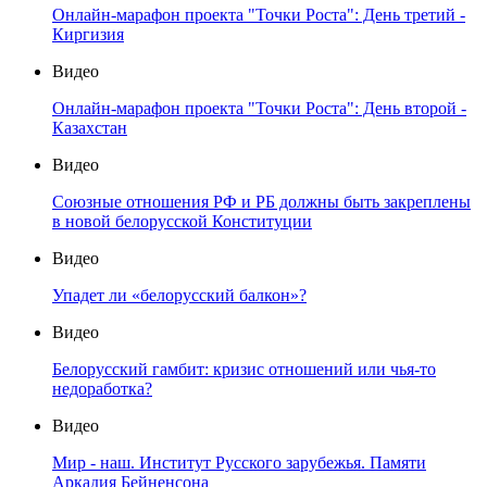
Онлайн-марафон проекта "Точки Роста": День третий -
Киргизия
Видео
Онлайн-марафон проекта "Точки Роста": День второй -
Казахстан
Видео
Союзные отношения РФ и РБ должны быть закреплены
в новой белорусской Конституции
Видео
Упадет ли «белорусский балкон»?
Видео
Белорусский гамбит: кризис отношений или чья-то
недоработка?
Видео
Мир - наш. Институт Русского зарубежья. Памяти
Аркадия Бейненсона