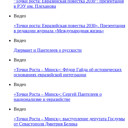
"Точки роста: Евразийская повестка 2030": презентация
в РЭУ им. Плеханова
Видео
«Точки роста: Евразийская повестка 2030». Презентация
в редакции журнала «Международная жизнь»
Видео
Дзермант и Пантелеев о русскости
Видео
«Точки Роста – Минск»: Фёдор Гайда об исторических
основаниях евразийской интеграции
Видео
«Точки Роста – Минск»: Сергей Пантелеев о
национализме и евразийстве
Видео
«Точки Роста – Минск»: выступление депутата Госдумы
от Севастополя Дмитрия Белика