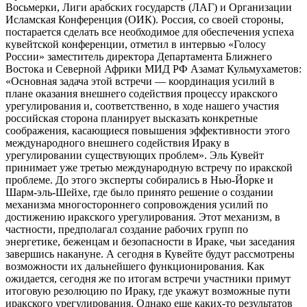
Восьмерки, Лиги арабских государств (ЛАГ) и Организации
Исламская Конференция (ОИК). Россия, со своей стороны,
постарается сделать все необходимое для обеспечения успеха
кувейтской конференции, отметил в интервью «Голосу
России» заместитель директора Департамента Ближнего
Востока и Северной Африки МИД РФ Азамат Кульмухаметов:
«Основная задача этой встречи — координация усилий в
плане оказания внешнего содействия процессу иракского
урегулирования и, соответственно, в ходе нашего участия
российская сторона планирует высказать конкретные
соображения, касающиеся повышения эффективности этого
международного внешнего содействия Ираку в
урегулировании существующих проблем». Эль Кувейт
принимает уже третью международную встречу по иракской
проблеме. До этого эксперты собирались в Нью-Йорке и
Шарм-эль-Шейхе, где было принято решение о создании
механизма многостороннего сопровождения усилий по
достижению иракского урегулирования. Этот механизм, в
частности, предполагал создание рабочих групп по
энергетике, беженцам и безопасности в Ираке, чьи заседания
завершись накануне. А сегодня в Кувейте будут рассмотрены
возможности их дальнейшего функционирования. Как
ожидается, сегодня же по итогам встречи участники примут
итоговую резолюцию по Ираку, где укажут возможные пути
иракского урегулирования. Однако еще каких-то результатов