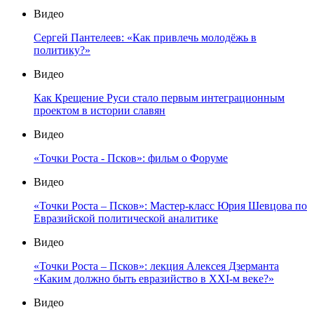
Видео
Сергей Пантелеев: «Как привлечь молодёжь в
политику?»
Видео
Как Крещение Руси стало первым интеграционным
проектом в истории славян
Видео
«Точки Роста - Псков»: фильм о Форуме
Видео
«Точки Роста – Псков»: Мастер-класс Юрия Шевцова по
Евразийской политической аналитике
Видео
«Точки Роста – Псков»: лекция Алексея Дзерманта
«Каким должно быть евразийство в XXI-м веке?»
Видео