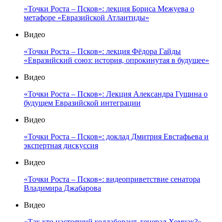
«Точки Роста – Псков»: лекция Бориса Межуева о
метафоре «Евразийской Атлантиды»
Видео
«Точки Роста – Псков»: лекция Фёдора Гайды
«Евразийский союз: история, опрокинутая в будущее»
Видео
«Точки Роста – Псков»: Лекция Александра Гущина о
будущем Евразийской интеграции
Видео
«Точки Роста – Псков»: доклад Дмитрия Евстафьева и
экспертная дискуссия
Видео
«Точки Роста – Псков»: видеоприветствие сенатора
Владимира Джабарова
Видео
«Так кто настоящий коллаборант, генерал Хомчак?» —