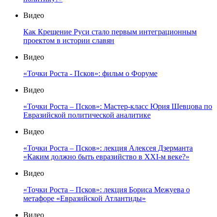
Видео
Как Крещение Руси стало первым интеграционным
проектом в истории славян
Видео
«Точки Роста - Псков»: фильм о Форуме
Видео
«Точки Роста – Псков»: Мастер-класс Юрия Шевцова по
Евразийской политической аналитике
Видео
«Точки Роста – Псков»: лекция Алексея Дзерманта
«Каким должно быть евразийство в XXI-м веке?»
Видео
«Точки Роста – Псков»: лекция Бориса Межуева о
метафоре «Евразийской Атлантиды»
Видео