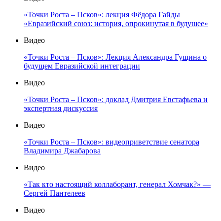
«Точки Роста – Псков»: лекция Фёдора Гайды
«Евразийский союз: история, опрокинутая в будущее»
Видео
«Точки Роста – Псков»: Лекция Александра Гущина о
будущем Евразийской интеграции
Видео
«Точки Роста – Псков»: доклад Дмитрия Евстафьева и
экспертная дискуссия
Видео
«Точки Роста – Псков»: видеоприветствие сенатора
Владимира Джабарова
Видео
«Так кто настоящий коллаборант, генерал Хомчак?» —
Сергей Пантелеев
Видео