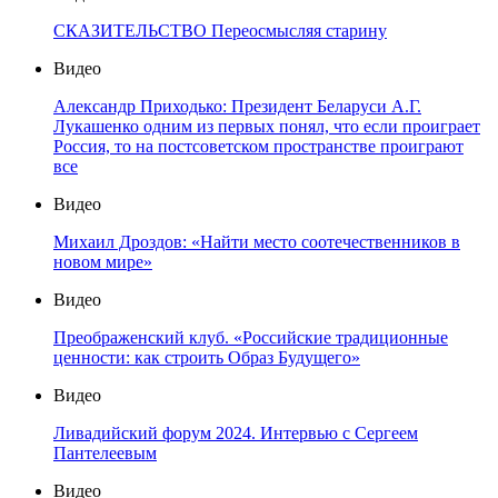
СКАЗИТЕЛЬСТВО Переосмысляя старину
Видео
Александр Приходько: Президент Беларуси А.Г.
Лукашенко одним из первых понял, что если проиграет
Россия, то на постсоветском пространстве проиграют
все
Видео
Михаил Дроздов: «Найти место соотечественников в
новом мире»
Видео
Преображенский клуб. «Российские традиционные
ценности: как строить Образ Будущего»
Видео
Ливадийский форум 2024. Интервью с Сергеем
Пантелеевым
Видео