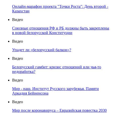
Онлайн-марафон проекта "Точки Роста": День второй -
Казахстан
Видео
Союзные отношения РФ и РБ должны быть закреплены
в новой белорусской Конституции
Видео
Упадет ли «белорусский балкон»?
Видео
Белорусский гамбит: кризис отношений или чья-то
недоработка?
Видео
Мир - наш. Институт Русского зарубежья. Памяти
Аркадия Бейненсона
Видео
Мир после коронавируса – Евразийская повестка 2030