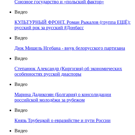
Союзное государство и «польский фактор»
Видео
КУЛЬТУРНЫЙ ФРОНТ. Роман Рыкалов (группа ЕЩЁ):
русский рок за русский #Донбасс
Видео
Дюк Мишель Нгебана - внук белорусского партизана
Видео
Степанюк Александр (Киргизия) об экономических
особенностях русской диаспоры
Видео
Марина Дадикозян (Болгария) о консолидации
российской молодёжи за рубежом
Видео
Князь Трубецкой о евразийстве и пути России
Видео