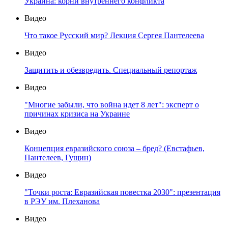
Украина: корни внутреннего конфликта
Видео
Что такое Русский мир? Лекция Сергея Пантелеева
Видео
Защитить и обезвредить. Специальный репортаж
Видео
"Многие забыли, что война идет 8 лет": эксперт о
причинах кризиса на Украине
Видео
Концепция евразийского союза – бред? (Евстафьев,
Пантелеев, Гущин)
Видео
"Точки роста: Евразийская повестка 2030": презентация
в РЭУ им. Плеханова
Видео