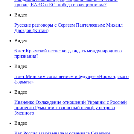
кризис, ЕАЭС и ЕС: победа изоляционизма?
Видео
Русские разговоры с Сергеем Пантелеевым: Михаил
Дроздов (Китай)
Видео
6 лет Крымской весне: когда ждать международного
признания?
Видео
5 лет Минским соглашениям и будущее «Нормандского
формата»
Видео
Иваненко:Охлаждение отношений Украины с Россией
принесло Румынии газоносный шельф у острова
Змеиного
Видео
Как Россия завоёвывала и осваивала Северное