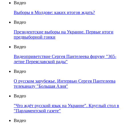
Видео
Выборы в Молдове: каких итогов ждать?
Видео
Президентские выборы на Украине. Первые итоги
предвыборной гонки
Видео
Видеоприветствие Сергея Пантелеева форуму "365-
летие Переяславской рады"
Видео
О русском зарубежье. Интервью Сергея Пантелеева
телеканалу "Большая Азия"
Видео
"Что ждёт русский язык на Украине". Круглый стол в
"Парламентской газете"
Видео