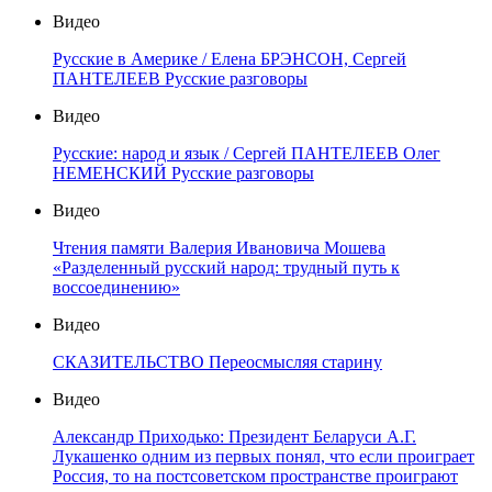
Видео
Русские в Америке / Елена БРЭНСОН, Сергей
ПАНТЕЛЕЕВ Русские разговоры
Видео
Русские: народ и язык / Сергей ПАНТЕЛЕЕВ Олег
НЕМЕНСКИЙ Русские разговоры
Видео
Чтения памяти Валерия Ивановича Мошева
«Разделенный русский народ: трудный путь к
воссоединению»
Видео
СКАЗИТЕЛЬСТВО Переосмысляя старину
Видео
Александр Приходько: Президент Беларуси А.Г.
Лукашенко одним из первых понял, что если проиграет
Россия, то на постсоветском пространстве проиграют