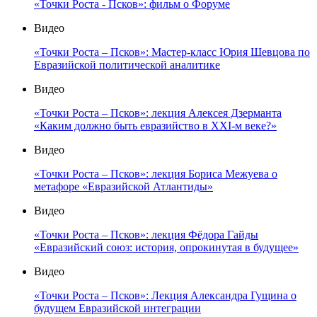
«Точки Роста - Псков»: фильм о Форуме
Видео
«Точки Роста – Псков»: Мастер-класс Юрия Шевцова по
Евразийской политической аналитике
Видео
«Точки Роста – Псков»: лекция Алексея Дзерманта
«Каким должно быть евразийство в XXI-м веке?»
Видео
«Точки Роста – Псков»: лекция Бориса Межуева о
метафоре «Евразийской Атлантиды»
Видео
«Точки Роста – Псков»: лекция Фёдора Гайды
«Евразийский союз: история, опрокинутая в будущее»
Видео
«Точки Роста – Псков»: Лекция Александра Гущина о
будущем Евразийской интеграции