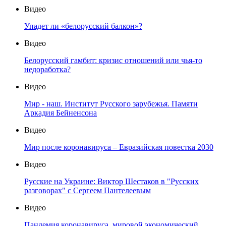
Видео
Упадет ли «белорусский балкон»?
Видео
Белорусский гамбит: кризис отношений или чья-то
недоработка?
Видео
Мир - наш. Институт Русского зарубежья. Памяти
Аркадия Бейненсона
Видео
Мир после коронавируса – Евразийская повестка 2030
Видео
Русские на Украине: Виктор Шестаков в "Русских
разговорах" с Сергеем Пантелеевым
Видео
Пандемия коронавируса, мировой экономический