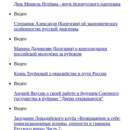
Дюк Мишель Нгебана - внук белорусского партизана
Видео
Степанюк Александр (Киргизия) об экономических
особенностях русской диаспоры
Видео
Марина Дадикозян (Болгария) о консолидации
российской молодёжи за рубежом
Видео
Князь Трубецкой о евразийстве и пути России
Видео
Андрей Якусик о своей работе и будущем Союзного
государства в рубрике "Двери открываются"
Видео
Заседание Ливадийского клуба «Возвращение к себе:
цивилизационные основы, ценности и границы
Русского мира» Часть 2.