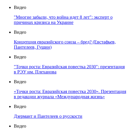
Видео
"Многие забыли, что война идет 8 лет": эксперт о
причинах кризиса на Украине
Видео
Концепция евразийского союза – бред? (Евстафьев,
Пантелеев, Гущин)
Видео
"Точки роста: Евразийская повестка 2030": презентация
в РЭУ им. Плеханова
Видео
«Точки роста: Евразийская повестка 2030». Презентация
в редакции журнала «Международная жизнь»
Видео
Дзермант и Пантелеев о русскости
Видео