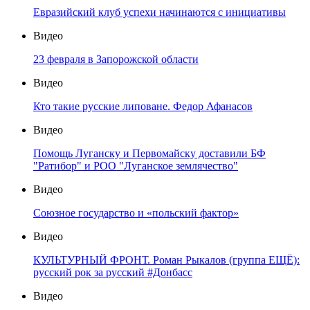
Евразийский клуб успехи начинаются с инициативы
Видео
23 февраля в Запорожской области
Видео
Кто такие русские липоване. Федор Афанасов
Видео
Помощь Луганску и Первомайску доставили БФ
"Ратибор" и РОО "Луганское землячество"
Видео
Союзное государство и «польский фактор»
Видео
КУЛЬТУРНЫЙ ФРОНТ. Роман Рыкалов (группа ЕЩЁ):
русский рок за русский #Донбасс
Видео