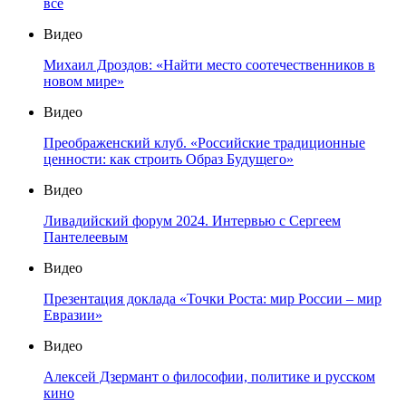
все
Видео
Михаил Дроздов: «Найти место соотечественников в
новом мире»
Видео
Преображенский клуб. «Российские традиционные
ценности: как строить Образ Будущего»
Видео
Ливадийский форум 2024. Интервью с Сергеем
Пантелеевым
Видео
Презентация доклада «Точки Роста: мир России – мир
Евразии»
Видео
Алексей Дзермант о философии, политике и русском
кино