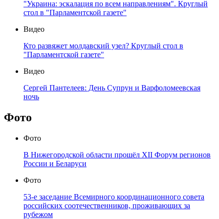
"Украина: эскалация по всем направлениям". Круглый
стол в "Парламентской газете"
Видео
Кто развяжет молдавский узел? Круглый стол в
"Парламентской газете"
Видео
Сергей Пантелеев: День Супрун и Варфоломеевская
ночь
Фото
Фото
В Нижегородской области прошёл XII Форум регионов
России и Беларуси
Фото
53-е заседание Всемирного координационного совета
российских соотечественников, проживающих за
рубежом