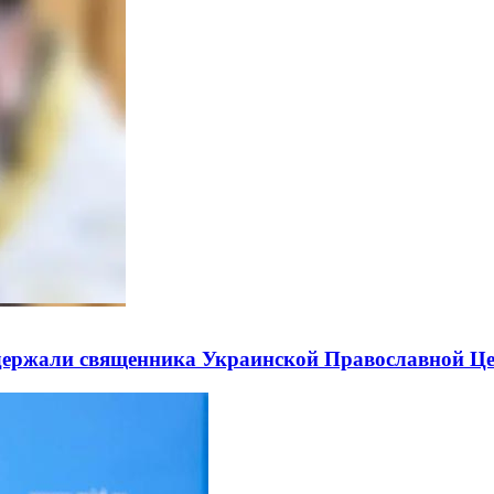
держали священника Украинской Православной Ц