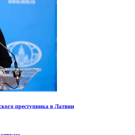
ского преступника в Латвии
заявкам