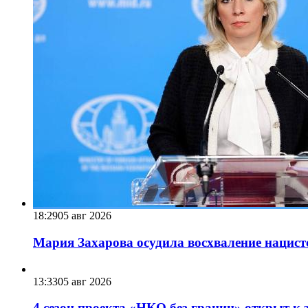
18:29
05 авг 2026
Мария Захарова осудила восхваление нацист
13:33
05 авг 2026
4 сезон проекта «НКО без границ» открыт к 