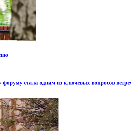
ссию
 форуму стала одним из ключевых вопросов встре