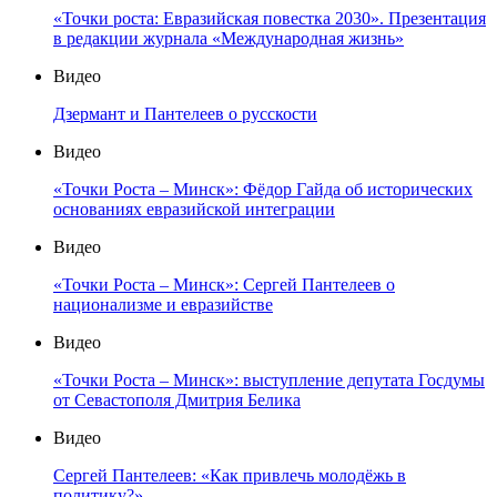
«Точки роста: Евразийская повестка 2030». Презентация
в редакции журнала «Международная жизнь»
Видео
Дзермант и Пантелеев о русскости
Видео
«Точки Роста – Минск»: Фёдор Гайда об исторических
основаниях евразийской интеграции
Видео
«Точки Роста – Минск»: Сергей Пантелеев о
национализме и евразийстве
Видео
«Точки Роста – Минск»: выступление депутата Госдумы
от Севастополя Дмитрия Белика
Видео
Сергей Пантелеев: «Как привлечь молодёжь в
политику?»