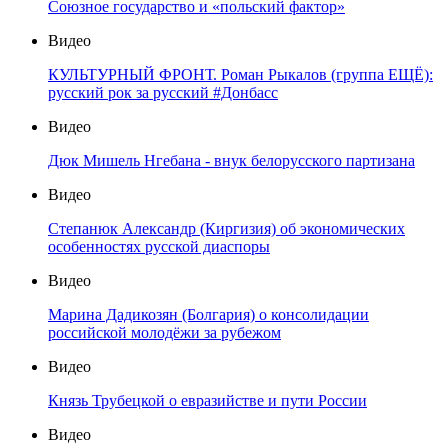
Союзное государство и «польский фактор»
Видео
КУЛЬТУРНЫЙ ФРОНТ. Роман Рыкалов (группа ЕЩЁ):
русский рок за русский #Донбасс
Видео
Дюк Мишель Нгебана - внук белорусского партизана
Видео
Степанюк Александр (Киргизия) об экономических
особенностях русской диаспоры
Видео
Марина Дадикозян (Болгария) о консолидации
российской молодёжи за рубежом
Видео
Князь Трубецкой о евразийстве и пути России
Видео