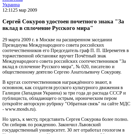
Украина
12:11
25 мар 2009
Сергей Сокуров удостоен почетного знака "За
вклад в сплочение Русского мира"
29 марта 2009 г. в Москве на расширенном заседании
Президиума Международного совета российских
соотечественников его Председатель граф П. П. Шереметев в
торжественной обстановке вручит Почётный знак
Международного совета российских соотечественников "За
вклад в сплочение Русского мира", № 020, писателю и
общественному деятелю Сергею Анатольевичу Сокурову.
В кругах соотечественников награждённого знают, в
основном, как создателя русского культурного движения в
Галиции (Западная Украина) за три года до распада СССР и
публициста, обладающего острым, ироническим пером
(откройте авторскую рубрику "Обратная связь" на сайте МДС
- www.mosds.ru).
Но здесь, к месту, представить Сергея Сокурова более полно.
Он сибиряк по рождению. Закончил Львовский
государственный университет. 30 лет отработал геологом в