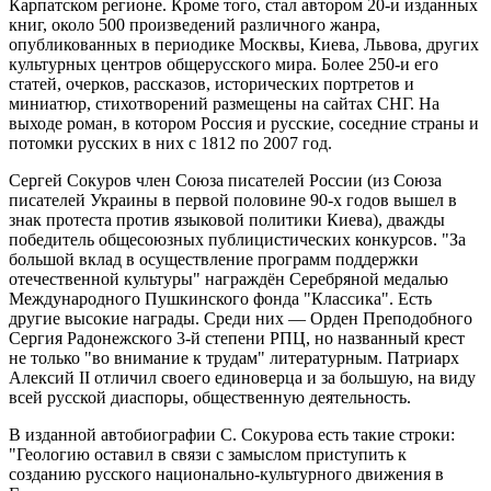
Карпатском регионе. Кроме того, стал автором 20-и изданных
книг, около 500 произведений различного жанра,
опубликованных в периодике Москвы, Киева, Львова, других
культурных центров общерусского мира. Более 250-и его
статей, очерков, рассказов, исторических портретов и
миниатюр, стихотворений размещены на сайтах СНГ. На
выходе роман, в котором Россия и русские, соседние страны и
потомки русских в них с 1812 по 2007 год.
Сергей Сокуров член Союза писателей России (из Союза
писателей Украины в первой половине 90-х годов вышел в
знак протеста против языковой политики Киева), дважды
победитель общесоюзных публицистических конкурсов. "За
большой вклад в осуществление программ поддержки
отечественной культуры" награждён Серебряной медалью
Международного Пушкинского фонда "Классика". Есть
другие высокие награды. Среди них — Орден Преподобного
Сергия Радонежского 3-й степени РПЦ, но названный крест
не только "во внимание к трудам" литературным. Патриарх
Алексий II отличил своего единоверца и за большую, на виду
всей русской диаспоры, общественную деятельность.
В изданной автобиографии С. Сокурова есть такие строки:
"Геологию оставил в связи с замыслом приступить к
созданию русского национально-культурного движения в