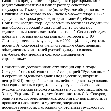
Галиции в предчувствии возрождения территориального
радикал-национализма в начале распада советского
государства. Такое движение (ныне Русское общество им. А.
Пушкина) было основано во Львове в мае—сентябре 1988 г.
Два уставных срока руководил организацией (сейчас —
Почетный координатор), одновременно возглавлял созданный
при обществе Русский культурный центр, до сих пор
единственный такого масштаба в регионе". Сюда необходимо
добавить, что названная организация, которой я, О.Ю.
Лютиков, имею честь руководить с 2002 г. (4-й председатель
после С.А. Сокурова) является старейшим общественным
объединением хранителей русской культуры в новом
зарубежье, фактически и согласно специальным
справочникам.
Важнейшими достижениями организации ещё в "годы
Сокурова" стало объединение с Ассоциацией "Русская школа"
и обретение отдельного здания под Русский культурный
центр (РКЦ), который в сложных, неблагоприятных условиях
стал единственным средоточием культуры и образования
русской диаспоры высокого качества и крупного масштаба на
Западе Украины. И за это, тем более, писатель С.А. Сокуров,
один из нас, соотечественников, достоин признательности: за
прошлое и настоящее, за мужество, энергию и
последовательность, с которыми он отстаивает русскость до