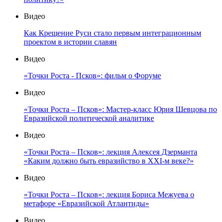
Видео
Как Крещение Руси стало первым интеграционным
проектом в истории славян
Видео
«Точки Роста - Псков»: фильм о Форуме
Видео
«Точки Роста – Псков»: Мастер-класс Юрия Шевцова по
Евразийской политической аналитике
Видео
«Точки Роста – Псков»: лекция Алексея Дзерманта
«Каким должно быть евразийство в XXI-м веке?»
Видео
«Точки Роста – Псков»: лекция Бориса Межуева о
метафоре «Евразийской Атлантиды»
Видео