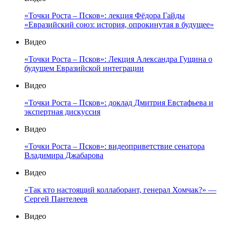
«Точки Роста – Псков»: лекция Фёдора Гайды
«Евразийский союз: история, опрокинутая в будущее»
Видео
«Точки Роста – Псков»: Лекция Александра Гущина о
будущем Евразийской интеграции
Видео
«Точки Роста – Псков»: доклад Дмитрия Евстафьева и
экспертная дискуссия
Видео
«Точки Роста – Псков»: видеоприветствие сенатора
Владимира Джабарова
Видео
«Так кто настоящий коллаборант, генерал Хомчак?» —
Сергей Пантелеев
Видео