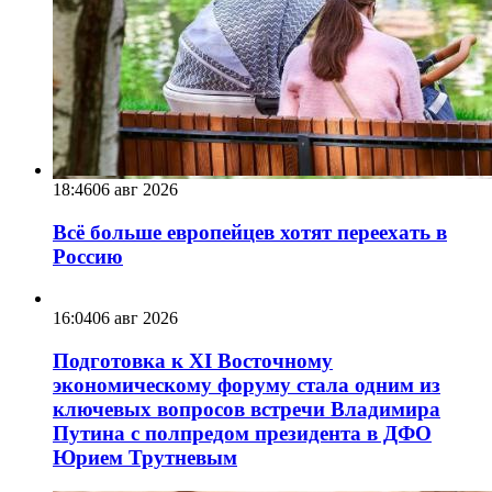
18:46
06 авг 2026
Всё больше европейцев хотят переехать в
Россию
16:04
06 авг 2026
Подготовка к XI Восточному
экономическому форуму стала одним из
ключевых вопросов встречи Владимира
Путина с полпредом президента в ДФО
Юрием Трутневым