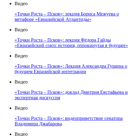
Видео
«Точки Роста – Псков»: лекция Бориса Межуева о
метафоре «Евразийской Атлантиды»
Видео
«Точки Роста – Псков»: лекция Фёдора Гайды
«Евразийский союз: история, опрокинутая в будущее»
Видео
«Точки Роста – Псков»: Лекция Александра Гущина о
будущем Евразийской интеграции
Видео
«Точки Роста – Псков»: доклад Дмитрия Евстафьева и
экспертная дискуссия
Видео
«Точки Роста – Псков»: видеоприветствие сенатора
Владимира Джабарова
Видео