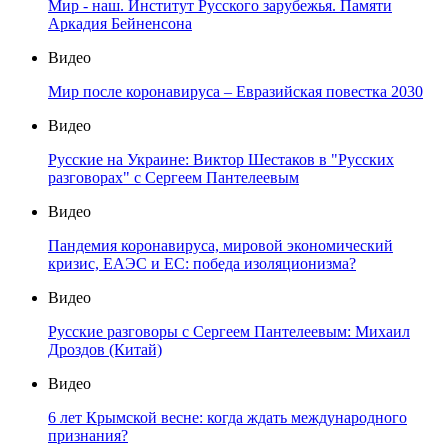
Мир - наш. Институт Русского зарубежья. Памяти
Аркадия Бейненсона
Видео
Мир после коронавируса – Евразийская повестка 2030
Видео
Русские на Украине: Виктор Шестаков в "Русских
разговорах" с Сергеем Пантелеевым
Видео
Пандемия коронавируса, мировой экономический
кризис, ЕАЭС и ЕС: победа изоляционизма?
Видео
Русские разговоры с Сергеем Пантелеевым: Михаил
Дроздов (Китай)
Видео
6 лет Крымской весне: когда ждать международного
признания?