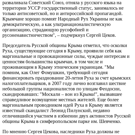
разваливала Советский Союз, отняла у русского языка на
территории УССР государственный статус, занималось не
только антисоветской, но и антироссийской пропагандой.
Крымчане хорошо помнят Народный Рух Украины не как
демократическую, а как ультранационалистическую
организацию, страдающую русофобией и
русоненавистничеством", – подчеркнул Сергей Цеков.
Председатель Русской общины Крыма отметил, что осколки
Руха, существующие сегодня в Крыму, проявили себя как
маргинальные и провокационные силы, чуждые интересам и
ценностям большинства крымчан, в том числе и
проживающим в Крыму этническим украинцам. "Мы
помним, как Олег Фомушкин, требующий сегодня
финансировать празднование 20-летия Руха за счет крымских
налогоплательщиков, в 2007 году лично возглавил шествие
небольшой группы националистов по улицам Феодосии,
скандировавших: "Москали – вон из Крыма!", вызвавшее
справедливое возмущение местных жителей. Еще более
маргинальным проводником идей Руха в Крыму является
известный скандалист Леонид Пилунский, недавно
отличившийся участием в избиении двух активистов Русской
общины Крыма в симферопольском парке им. Шевченко.
По мнению Сергея Цекова, наследники Руха должны не