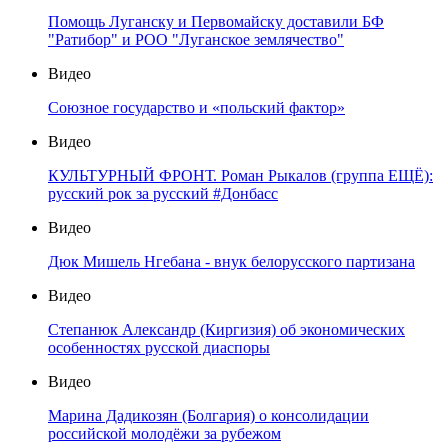
Помощь Луганску и Первомайску доставили БФ
"Ратибор" и РОО "Луганское землячество"
Видео
Союзное государство и «польский фактор»
Видео
КУЛЬТУРНЫЙ ФРОНТ. Роман Рыкалов (группа ЕЩЁ):
русский рок за русский #Донбасс
Видео
Дюк Мишель Нгебана - внук белорусского партизана
Видео
Степанюк Александр (Киргизия) об экономических
особенностях русской диаспоры
Видео
Марина Дадикозян (Болгария) о консолидации
российской молодёжи за рубежом