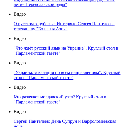
летие Переяславской рады"
Видео
О русском зарубежье. Интервью Сергея Пантелеева
телеканалу "Большая Азия"
Видео
"Что ждёт русский язык на Украине". Круглый стол в
"Парламентской газете"
Видео
"Украина: эскалация по всем направлениям". Круглый
стол в "Парламентской газете"
Видео
Кто развяжет молдавский узел? Круглый стол в
"Парламентской газете"
Видео
Сергей Пантелеев: День Супрун и Варфоломеевская
ночь