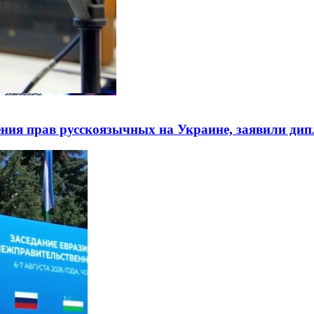
ния прав русскоязычных на Украине, заявили ди