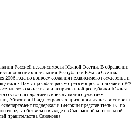
изнании Россией независимости Южной Осетии. В обращении
л постановление о признании Республики Южная Осетия.
я 2006 года по вопросу создания независимого государства и
ащаемся к Вам с просьбой рассмотреть вопрос о признании РФ
о-осетинского конфликта и непризнанной республики Южная
та состоятся парламентские слушания с участием
ии, Абхазии и Приднестровья о признании их независимости.
Госдепартамент поддержал и Высокий представитель ЕС по
ою очередь, объявила о выходе из Смешанной контрольной
ей правительства Санакоева.