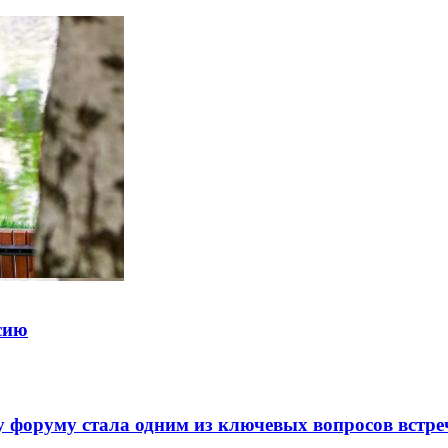
ссию
 форуму стала одним из ключевых вопросов встре