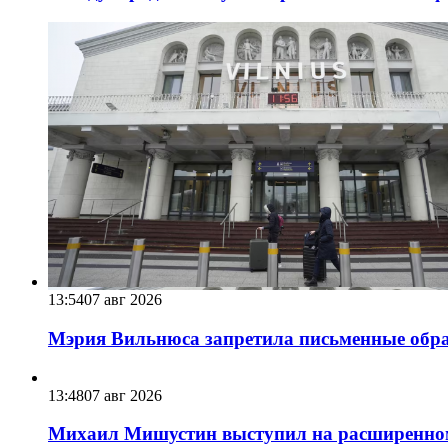
13:54
07 авг 2026
Мэрия Вильнюса запретила письменные обра
13:48
07 авг 2026
Михаил Мишустин выступил на расширенном 