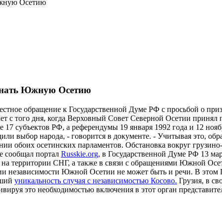
Южную Осетию
изнать Южную Осетию
стное обращение к Государственной Думе РФ с просьбой о пр
 лет с того дня, когда Верховный Совет Северной Осетии приня
17 субъектов РФ, а референдумы 19 января 1992 года и 12 ноябр
и выбор народа, - говорится в документе. - Учитывая это, обр
ении обоих осетинских парламентов. Обстановка вокруг грузин
ее сообщал портал
Russkie.org,
в Государственной Думе РФ 13 мар
на территории СНГ, а также в связи с обращениями Южной Осет
ии независимости Южной Осетии не может быть и речи. В этом 
вший
уникальность случая с независимостью Косово.
Грузия, в св
вируя это необходимостью включения в этот орган представител