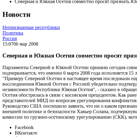
Северная и Южная Осетия совместно просят признать 
Новости
Непризнанные республики
Политика
Россия
15:07
06 мар 2008
Северная и Южная Осетия совместно просят пр
Парламенты Северной и Южной Осетии приняли сегодня совме
подчеркивается, что именно 6 марта 2008 года исполняется 15
"Примеру Северной Осетии в настоящее время последовали еще 
воссоединения Южной Осетии с Россией убедительно подтвердил
независимости Республики Южная Осетия", - сказано в обращ
Осетия обострилась в связи с косовским прецедентом. Как ран
представителей МИД по вопросам урегулирования конфликтов 
Руководство США поспешило заявить, что ни о каком признан
внешней политике и безопасности Хавьер Солана, подчеркну
комиссии по грузино-осетинскому урегулированию (СКК), моти
Facebook
ВКонтакте