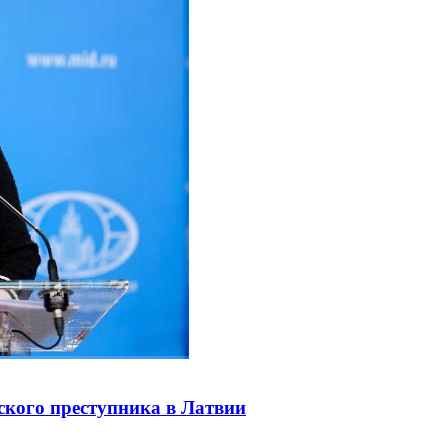
ского преступника в Латвии