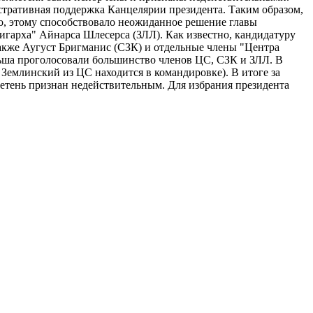
стративная поддержка Канцелярии президента. Таким образом,
о, этому способствовало неожиданное решение главы
лигарха" Айнарса Шлесерса (ЗЛЛ). Как известно, кандидатуру
также Аугуст Бригманис (СЗК) и отдельные члены "Центра
ньша проголосовали большинство членов ЦС, СЗК и ЗЛЛ. В
л Землинский из ЦС находится в командировке). В итоге за
летень признан недействительным. Для избрания президента