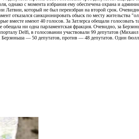
я, однако с момента избрания ему обеспечена охрана и админи
ии Латвии, который не был переизбран на второй срок. Очевидн
амент отказался санкционировать обыск по месту жительства "о
ые вместе имеют 40 голосов. За Затлерса обещали голосовать 
е обещала ни одна парламентская фракция. Очевидно, за Берзи
о порталу Delfi, в голосовании участвовали 99 депутатов (Михаи
за Берзиньша — 50 депутатов, против — 48 депутатов. Один бюл