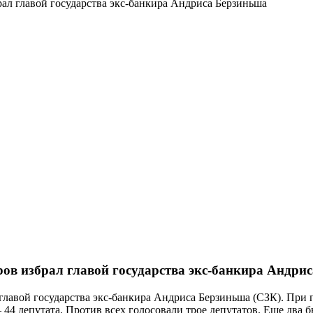
ал главой государства экс-банкира Андриса Берзиньша
ров избрал главой государства экс-банкира Андри
главой государства экс-банкира Андриса Берзиньша (СЗК). При 
 44 депутата. Против всех голосовали трое депутатов. Еще дв