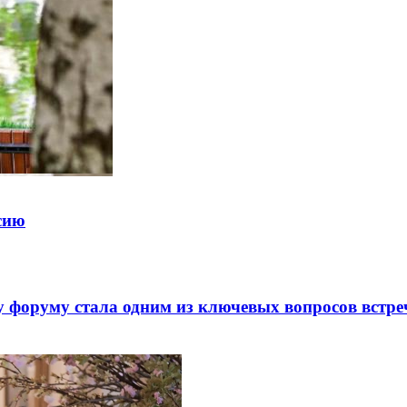
ссию
 форуму стала одним из ключевых вопросов встре