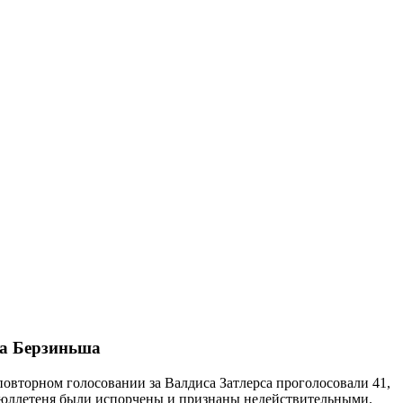
са Берзиньша
повторном голосовании за Валдиса Затлерса проголосовали 41,
а бюллетеня были испорчены и признаны недействительными.