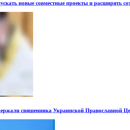
скать новые совместные проекты и расширять сот
держали священника Украинской Православной Ц