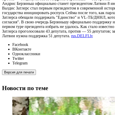
Андрис Берзиньш официально станет президентом Латвии 8 июл
Валдис Затлерс стал первым президентом в современной истор
государства инициировать роспуск Сейма после того, как парл
Затлерса обещали поддержать "Единство" и VL-ТБ/ДННЛ, котор
согласия". В свою очередь Берзиньшу официально поддержку н
первом туре президента избрать не удалось. Как стало известн
Затлерса проголосовали 43 депутата, против — 55 депутатов; 
Латвии нужна поддержка 51 депутата.
rus.DELFI.lv
Facebook
ВКонтакте
Одноклассники
Twitter
Telegram
Версия для печати
Новости по теме