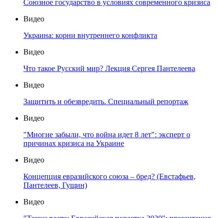
Союзное государство в условиях современного кризиса
Видео
Украина: корни внутреннего конфликта
Видео
Что такое Русский мир? Лекция Сергея Пантелеева
Видео
Защитить и обезвредить. Специальный репортаж
Видео
"Многие забыли, что война идет 8 лет": эксперт о
причинах кризиса на Украине
Видео
Концепция евразийского союза – бред? (Евстафьев,
Пантелеев, Гущин)
Видео