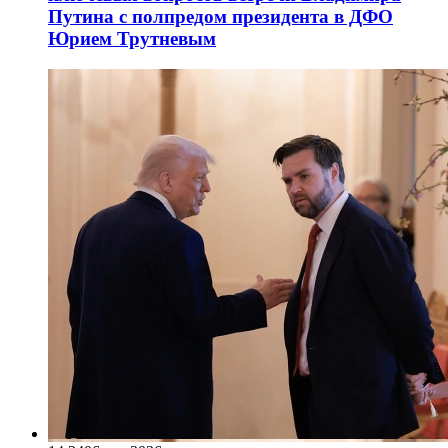
Путина с полпредом президента в ДФО
Юрием Трутневым