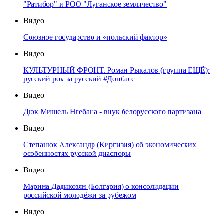
"Ратибор" и РОО "Луганское землячество"
Видео
Союзное государство и «польский фактор»
Видео
КУЛЬТУРНЫЙ ФРОНТ. Роман Рыкалов (группа ЕЩЁ):
русский рок за русский #Донбасс
Видео
Дюк Мишель Нгебана - внук белорусского партизана
Видео
Степанюк Александр (Киргизия) об экономических
особенностях русской диаспоры
Видео
Марина Дадикозян (Болгария) о консолидации
российской молодёжи за рубежом
Видео