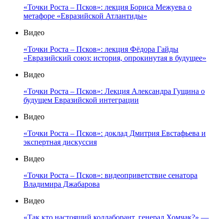
«Точки Роста – Псков»: лекция Бориса Межуева о
метафоре «Евразийской Атлантиды»
Видео
«Точки Роста – Псков»: лекция Фёдора Гайды
«Евразийский союз: история, опрокинутая в будущее»
Видео
«Точки Роста – Псков»: Лекция Александра Гущина о
будущем Евразийской интеграции
Видео
«Точки Роста – Псков»: доклад Дмитрия Евстафьева и
экспертная дискуссия
Видео
«Точки Роста – Псков»: видеоприветствие сенатора
Владимира Джабарова
Видео
«Так кто настоящий коллаборант, генерал Хомчак?» —