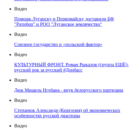
Видео
Помощь Луганску и Первомайску доставили БФ
"Ратибор" и РОО "Луганское землячество"
Видео
Союзное государство и «польский фактор»
Видео
КУЛЬТУРНЫЙ ФРОНТ. Роман Рыкалов (группа ЕЩЁ):
русский рок за русский #Донбасс
Видео
Дюк Мишель Нгебана - внук белорусского партизана
Видео
Степанюк Александр (Киргизия) об экономических
особенностях русской диаспоры
Видео