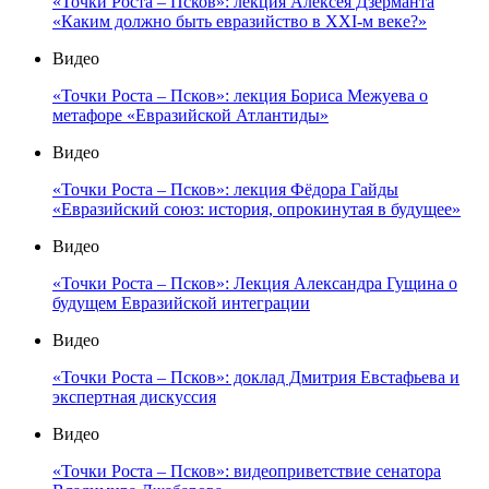
«Точки Роста – Псков»: лекция Алексея Дзерманта
«Каким должно быть евразийство в XXI-м веке?»
Видео
«Точки Роста – Псков»: лекция Бориса Межуева о
метафоре «Евразийской Атлантиды»
Видео
«Точки Роста – Псков»: лекция Фёдора Гайды
«Евразийский союз: история, опрокинутая в будущее»
Видео
«Точки Роста – Псков»: Лекция Александра Гущина о
будущем Евразийской интеграции
Видео
«Точки Роста – Псков»: доклад Дмитрия Евстафьева и
экспертная дискуссия
Видео
«Точки Роста – Псков»: видеоприветствие сенатора