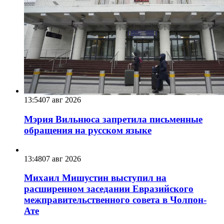
13:54
07 авг 2026
Мэрия Вильнюса запретила письменные
обращения на русском языке
13:48
07 авг 2026
Михаил Мишустин выступил на
расширенном заседании Евразийского
межправительственного совета в Чолпон-
Ате