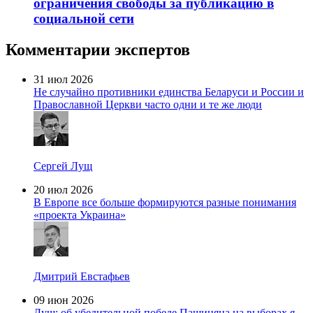
ограничения свободы за публикацию в
социальной сети
Комментарии экспертов
31 июл 2026
Не случайно противники единства Беларуси и России и
Православной Церкви часто одни и те же люди
Сергей Лущ
20 июл 2026
В Европе все больше формируются разные понимания
«проекта Украина»
Дмитрий Евстафьев
09 июн 2026
Лущ: об убедительной победе Пашиняна на выборах я