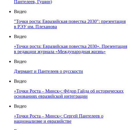
Пантелеев, Гущин)
Видео
"Точки роста: Евразийская повестка 2030": презентация
в РЭУ им. Плеханова
Видео
«Точки роста: Евразийская повестка 2030». Презентация
в редакции журнала «Международная жизнь»
Видео
Дзермант и Пантелеев о русскости
Видео
«Точки Роста – Минск»: Фёдор Гайда об исторических
основаниях евразийской интеграции
Видео
«Точки Роста – Минск»: Сергей Пантелеев о
национализме и евразийстве