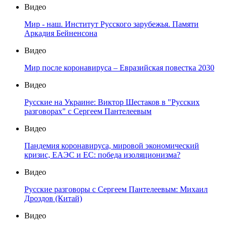
Видео
Мир - наш. Институт Русского зарубежья. Памяти
Аркадия Бейненсона
Видео
Мир после коронавируса – Евразийская повестка 2030
Видео
Русские на Украине: Виктор Шестаков в "Русских
разговорах" с Сергеем Пантелеевым
Видео
Пандемия коронавируса, мировой экономический
кризис, ЕАЭС и ЕС: победа изоляционизма?
Видео
Русские разговоры с Сергеем Пантелеевым: Михаил
Дроздов (Китай)
Видео