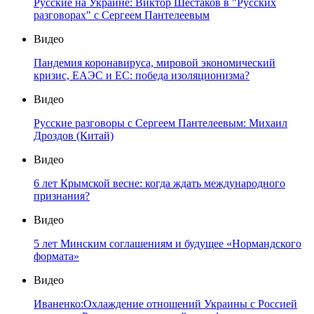
Русские на Украине: Виктор Шестаков в "Русских
разговорах" с Сергеем Пантелеевым
Видео
Пандемия коронавируса, мировой экономический
кризис, ЕАЭС и ЕС: победа изоляционизма?
Видео
Русские разговоры с Сергеем Пантелеевым: Михаил
Дроздов (Китай)
Видео
6 лет Крымской весне: когда ждать международного
признания?
Видео
5 лет Минским соглашениям и будущее «Нормандского
формата»
Видео
Иваненко:Охлаждение отношений Украины с Россией