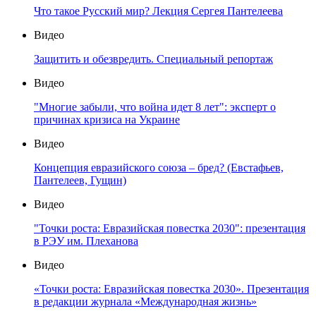
Что такое Русский мир? Лекция Сергея Пантелеева
Видео
Защитить и обезвредить. Специальный репортаж
Видео
"Многие забыли, что война идет 8 лет": эксперт о
причинах кризиса на Украине
Видео
Концепция евразийского союза – бред? (Евстафьев,
Пантелеев, Гущин)
Видео
"Точки роста: Евразийская повестка 2030": презентация
в РЭУ им. Плеханова
Видео
«Точки роста: Евразийская повестка 2030». Презентация
в редакции журнала «Международная жизнь»