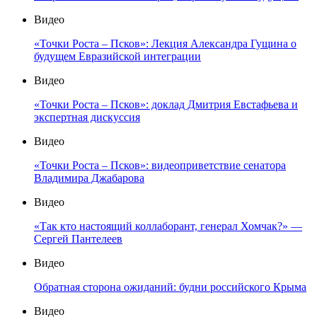
Видео
«Точки Роста – Псков»: Лекция Александра Гущина о
будущем Евразийской интеграции
Видео
«Точки Роста – Псков»: доклад Дмитрия Евстафьева и
экспертная дискуссия
Видео
«Точки Роста – Псков»: видеоприветствие сенатора
Владимира Джабарова
Видео
«Так кто настоящий коллаборант, генерал Хомчак?» —
Сергей Пантелеев
Видео
Обратная сторона ожиданий: будни российского Крыма
Видео