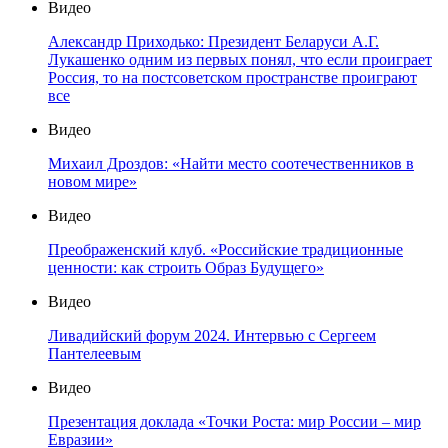
Видео
Александр Приходько: Президент Беларуси А.Г.
Лукашенко одним из первых понял, что если проиграет
Россия, то на постсоветском пространстве проиграют
все
Видео
Михаил Дроздов: «Найти место соотечественников в
новом мире»
Видео
Преображенский клуб. «Российские традиционные
ценности: как строить Образ Будущего»
Видео
Ливадийский форум 2024. Интервью с Сергеем
Пантелеевым
Видео
Презентация доклада «Точки Роста: мир России – мир
Евразии»