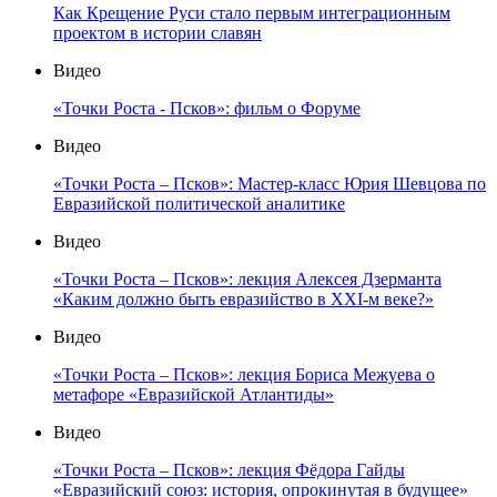
Как Крещение Руси стало первым интеграционным
проектом в истории славян
Видео
«Точки Роста - Псков»: фильм о Форуме
Видео
«Точки Роста – Псков»: Мастер-класс Юрия Шевцова по
Евразийской политической аналитике
Видео
«Точки Роста – Псков»: лекция Алексея Дзерманта
«Каким должно быть евразийство в XXI-м веке?»
Видео
«Точки Роста – Псков»: лекция Бориса Межуева о
метафоре «Евразийской Атлантиды»
Видео
«Точки Роста – Псков»: лекция Фёдора Гайды
«Евразийский союз: история, опрокинутая в будущее»