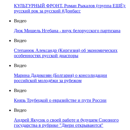
КУЛЬТУРНЫЙ ФРОНТ. Роман Рыкалов (группа ЕЩЁ):
русский рок за русский #Донбасс
Видео
Дюк Мишель Нгебана - внук белорусского партизана
Видео
Степанюк Александр (Киргизия) об экономических
особенностях русской диаспоры
Видео
Марина Дадикозян (Болгария) о консолидации
российской молодёжи за рубежом
Видео
Князь Трубецкой о евразийстве и пути России
Видео
Андрей Якусик о своей работе и будущем Союзного
государства в рубрике "Двери открываются"