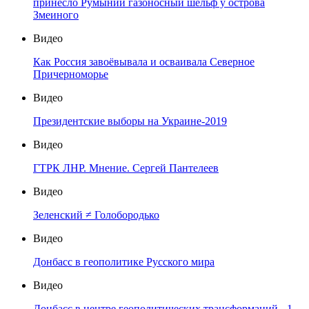
принесло Румынии газоносный шельф у острова
Змеиного
Видео
Как Россия завоёвывала и осваивала Северное
Причерноморье
Видео
Президентские выборы на Украине-2019
Видео
ГТРК ЛНР. Мнение. Сергей Пантелеев
Видео
Зеленский ≠ Голобородько
Видео
Донбасс в геополитике Русского мира
Видео
Донбасс в центре геополитических трансформаций - 1