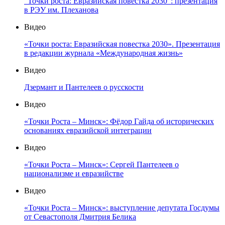
"Точки роста: Евразийская повестка 2030": презентация
в РЭУ им. Плеханова
Видео
«Точки роста: Евразийская повестка 2030». Презентация
в редакции журнала «Международная жизнь»
Видео
Дзермант и Пантелеев о русскости
Видео
«Точки Роста – Минск»: Фёдор Гайда об исторических
основаниях евразийской интеграции
Видео
«Точки Роста – Минск»: Сергей Пантелеев о
национализме и евразийстве
Видео
«Точки Роста – Минск»: выступление депутата Госдумы
от Севастополя Дмитрия Белика