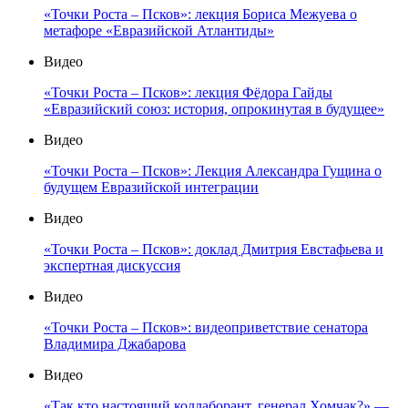
«Точки Роста – Псков»: лекция Бориса Межуева о
метафоре «Евразийской Атлантиды»
Видео
«Точки Роста – Псков»: лекция Фёдора Гайды
«Евразийский союз: история, опрокинутая в будущее»
Видео
«Точки Роста – Псков»: Лекция Александра Гущина о
будущем Евразийской интеграции
Видео
«Точки Роста – Псков»: доклад Дмитрия Евстафьева и
экспертная дискуссия
Видео
«Точки Роста – Псков»: видеоприветствие сенатора
Владимира Джабарова
Видео
«Так кто настоящий коллаборант, генерал Хомчак?» —