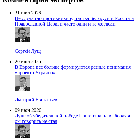
31 июл 2026
Не случайно противники единства Беларуси и России и
Православной Церкви часто одни и те же люди
Сергей Лущ
20 июл 2026
В Европе все больше формируются разные понимания
«проекта Украина»
Дмитрий Евстафьев
09 июн 2026
Лущ: об убедительной победе Пашиняна на выборах я
бы говорить не стал