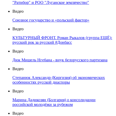
"Ратибор" и РОО "Луганское землячество"
Видео
Союзное государство и «польский фактор»
Видео
КУЛЬТУРНЫЙ ФРОНТ. Роман Рыкалов (группа ЕЩЁ):
русский рок за русский #Донбасс
Видео
Дюк Мишель Нгебана - внук белорусского партизана
Видео
Степанюк Александр (Киргизия) об экономических
особенностях русской диаспоры
Видео
Марина Дадикозян (Болгария) о консолидации
российской молодёжи за рубежом
Видео