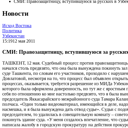
СМИ: Правозащитницу, вступившуюся за русских в Узбеки
Новости
Исход Востока
Политика
Узбекистан
15:19
12 мая 2011
СМИ: Правозащитницу, вступившуюся за русских в
ТАШКЕНТ, 12 мая. Судебный процесс против правозащитницы Т
начался столь предвзято, что она была вынуждена покинуть з
суде Ташкента, по словам его участников, проходило с нарушен
Довлатовой, несмотря на то, что процесс был объявлен открыт
процессах, оказывается, требуется разрешение из МИДа Узбекис
которого была оформлена доверенность, но тут же с яростным
себя по отношению ко мне настолько предвзято, что я была вын
председатель Яккасарайского межрайонного суда Тамара Каланд
полчаса. «Один только видеоматериал, имеющийся в деле, надо
насмешка, и я была вынуждена дать отвод судье». Судьи с под
председателем, то удалилась в совещательную комнату – совет
покинуть здание суда. «У меня создалось впечатление, что судь
написала жалобу в городскую прокуратуру на действия прокуро