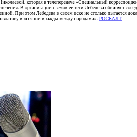
иколаевой, которая в телепередаче «Специальный корреспондент
спечения. В организации съемок ее тети Лебедева обвиняет сосед
енной. При этом Лебедева в своем иске не столько пытается док
Довлатову в «сеянии вражды между народами».
РОСБАЛТ