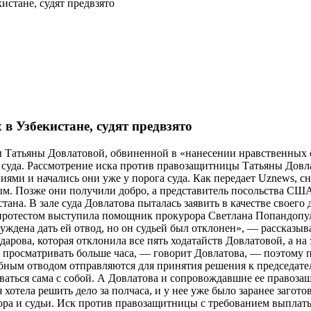
стане, судят предвзято
 Узбекистане, судят предвзято
атьяны Довлатовой, обвиненной в «нанесении нравственных ст
ал суда. Рассмотрение иска против правозащитницы Татьяны Дов
иями и начались они уже у порога суда. Как передает Uznews, сн
ым. Позже они получили добро, а представитель посольства США 
тана. В зале суда Довлатова пыталась заявить в качестве своег
 протестом выступила помощник прокурора Светлана Попандопуло
уждена дать ей отвод, но он судьей был отклонен», — рассказыв
арова, которая отклонила все пять ходатайств Довлатовой, а на
 просматривать больше часа, — говорит Довлатова, — поэтому п
обным отводом отправляются для принятия решения к председател
оваться сама с собой. А Довлатова и сопровождавшие ее правоз
я хотела решить дело за полчаса, и у нее уже было заранее загот
ра и судьи. Иск против правозащитницы с требованием выплаты 