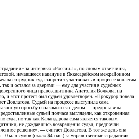
раданий» за интервью «России-1», по словам ответчицы,
латовой, начавшееся накануне в Яккасарайском межрайонном
ачала сотрудник суда запретил участвовать в процессе коллегам
так и остался за дверями — ему для участия в судебных
о доверенного лица правозащитника Анатолия Волкова, на
, и этот протест был судьей удовлетворен. «Прокурор повела
ает Довлатова. Судьей на процессе выступила сама
 законную просьбу ознакомиться с делом — предоставила
редоставленные судьей полчаса выглядели, как откровенная
ю суда, но так как Каландарова сама является таковым
ащитники, не дождавшись возвращения судьи, предпочли
овленное решение», — считает Довлатова. В тот же день она
10 млн сумов (около $4 тыс.) за «нравственные страдания»