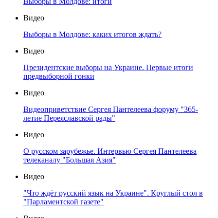
Выборы в Молдове: итоги
Видео
Выборы в Молдове: каких итогов ждать?
Видео
Президентские выборы на Украине. Первые итоги
предвыборной гонки
Видео
Видеоприветствие Сергея Пантелеева форуму "365-
летие Переяславской рады"
Видео
О русском зарубежье. Интервью Сергея Пантелеева
телеканалу "Большая Азия"
Видео
"Что ждёт русский язык на Украине". Круглый стол в
"Парламентской газете"