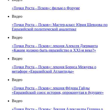
«Точки Роста - Псков»: фильм о Форуме
Видео
«Точки Роста – Псков»: Мастер-класс Юрия Шевцова по
Евразийской политической аналитике
Видео
«Точки Роста – Псков»: лекция Алексея Дзерманта
«Каким должно быть евразийство в XXI-м веке?»
Видео
«Точки Роста – Псков»: лекция Бориса Межуева о
метафоре «Евразийской Атлантиды»
Видео
«Точки Роста – Псков»: лекция Фёдора Гайды
«Евразийский союз: история, опрокинутая в будущее»
Видео
«Точки Роста – Псков»: Лекция Александра Гущина о