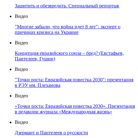
Защитить и обезвредить. Специальный репортаж
Видео
"Многие забыли, что война идет 8 лет": эксперт о
причинах кризиса на Украине
Видео
Концепция евразийского союза – бред? (Евстафьев,
Пантелеев, Гущин)
Видео
"Точки роста: Евразийская повестка 2030": презентация
в РЭУ им. Плеханова
Видео
«Точки роста: Евразийская повестка 2030». Презентация
в редакции журнала «Международная жизнь»
Видео
Дзермант и Пантелеев о русскости