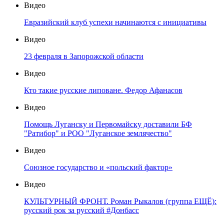
Видео
Евразийский клуб успехи начинаются с инициативы
Видео
23 февраля в Запорожской области
Видео
Кто такие русские липоване. Федор Афанасов
Видео
Помощь Луганску и Первомайску доставили БФ
"Ратибор" и РОО "Луганское землячество"
Видео
Союзное государство и «польский фактор»
Видео
КУЛЬТУРНЫЙ ФРОНТ. Роман Рыкалов (группа ЕЩЁ):
русский рок за русский #Донбасс