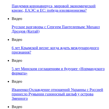
Пандемия коронавируса, мировой экономический
кризис, ЕАЭС и ЕС: победа изоляционизма?
Видео
Русские разговоры с Сергеем Пантелеевым: Михаил
Дроздов (Китай)
Видео
6 лет Крымской весне: когда ждать международного
признания?
Видео
5 лет Минским соглашениям и будущее «Нормандского
формата»
Видео
Иваненко:Охлаждение отношений Украины с Россией
принесло Румынии газоносный шельф у острова
Змеиного
Видео