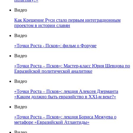
Видео
Как Крещение Руси стало первым интеграционным
проектом в истории славян
Видео
«Точки Роста - Псков»: фильм о Форуме
Видео
«Точки Роста – Псков»: Мастер-класс Юрия Шевцова по
Евразийской политической аналитике
Видео
«Точки Роста – Псков»: лекция Алексея Дзерманта
«Каким должно быть евразийство в XXI-м веке?»
Видео
«Точки Роста – Псков»: лекция Бориса Межуева о
метафоре «Евразийской Атлантиды»
Видео