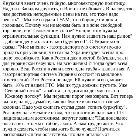
Янукович ведет очень гибкую, многовекторную политику.
Надо и с Западом дружить, и Восток не обижать. В наследство
нам достались неподъемные цены на газ, это тоже надо
решать". "Мы же создали ГУАМ, это сборище нищих и
голодных. Почему мы не можем быть и в зоне свободной
торговли, и в Таможенном союзе? Но при этом нужны
ограничительные функции. Нам нужно защитить наш рынок",
- добавил депутат. асательно будущего ГТС Украины он
сказал: "Мое мнение - газотранспортную систему нужно
продать при условии, что газ на Украине будет всегда про
цене российского. Как в России для простой бабушки, так и
для украинской бабушки. На всю жизнь! И тогда будет всем
хорошо. Ведь России нужна всего одна труба - транзитная. А
газотранспортная система Украины состоит из миллиона
ответвлений. Это России не надо. Ей нужно всего, может
быть, 10% от нашей ГТС. Мы их туда должны пустить. Уже
"Северный поток" заработал, подписаны документы по
"Южному потоку". Мы перешли порог невозврата. Вот теперь
вы все, народ, думайте, как вы будете включать газовые
колонки. Надо уже сжигать стулья дома, топить буржуйку".
Реагируя на замечание о том, что оппозиция называет ГТС
национальным достоянием, депутат заявил: "Национальное
богатство - это мы с тобой, люди. А нам трудно жить. Что
нужно сделать, чтобы нам жить было лучше? Научиться
распоряжаться тем богатством, что нам осталось от