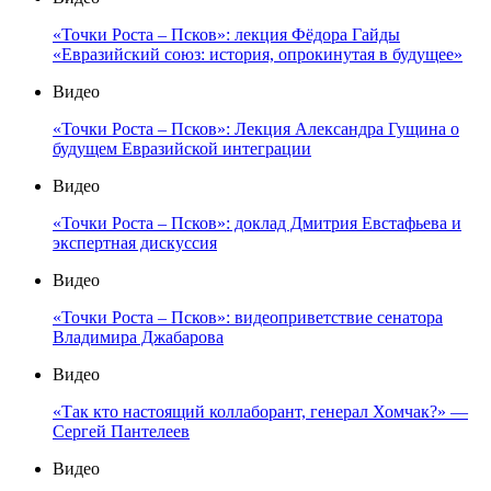
«Точки Роста – Псков»: лекция Фёдора Гайды
«Евразийский союз: история, опрокинутая в будущее»
Видео
«Точки Роста – Псков»: Лекция Александра Гущина о
будущем Евразийской интеграции
Видео
«Точки Роста – Псков»: доклад Дмитрия Евстафьева и
экспертная дискуссия
Видео
«Точки Роста – Псков»: видеоприветствие сенатора
Владимира Джабарова
Видео
«Так кто настоящий коллаборант, генерал Хомчак?» —
Сергей Пантелеев
Видео