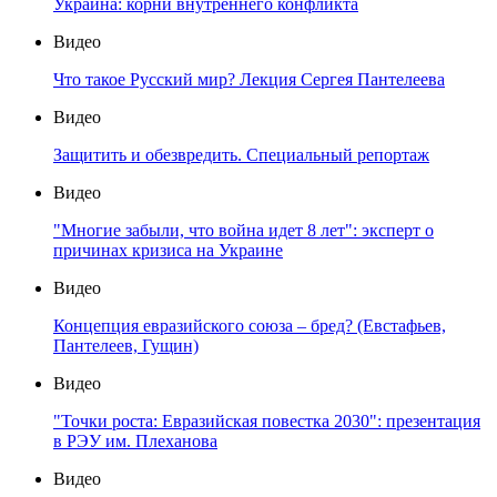
Украина: корни внутреннего конфликта
Видео
Что такое Русский мир? Лекция Сергея Пантелеева
Видео
Защитить и обезвредить. Специальный репортаж
Видео
"Многие забыли, что война идет 8 лет": эксперт о
причинах кризиса на Украине
Видео
Концепция евразийского союза – бред? (Евстафьев,
Пантелеев, Гущин)
Видео
"Точки роста: Евразийская повестка 2030": презентация
в РЭУ им. Плеханова
Видео