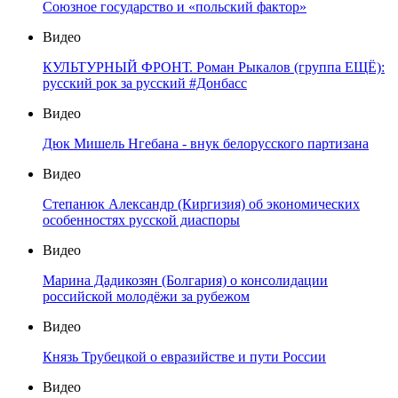
Союзное государство и «польский фактор»
Видео
КУЛЬТУРНЫЙ ФРОНТ. Роман Рыкалов (группа ЕЩЁ):
русский рок за русский #Донбасс
Видео
Дюк Мишель Нгебана - внук белорусского партизана
Видео
Степанюк Александр (Киргизия) об экономических
особенностях русской диаспоры
Видео
Марина Дадикозян (Болгария) о консолидации
российской молодёжи за рубежом
Видео
Князь Трубецкой о евразийстве и пути России
Видео