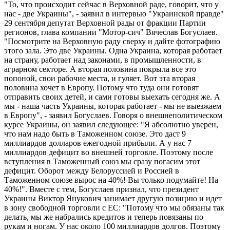
"То, что происходит сейчас в Верховной раде, говорит, что у
нас - две Украины", - заявил в интервью "Украинской правде"
29 сентября депутат Верховной рады от фракции Партии
регионов, глава компании "Мотор-сич" Вячеслав Богуслаев.
"Посмотрите на Верховную раду сверху и дайте фотографию
этого зала. Это две Украины. Одна Украина, которая работает
на страну, работает над законами, в промышленности, в
аграрном секторе. А вторая половина покрыла все это
попоной, свои рабочие места, и гуляет. Вот эта вторая
половина хочет в Европу. Потому что туда они готовят
отправить своих детей, и сами готовы выехать сегодня же. А
мы - наша часть Украины, которая работает - мы не выезжаем
в Европу", - заявил Богуслаев. Говоря о внешнеполитическом
курсе Украины, он заявил следующее: "Я абсолютно уверен,
что нам надо быть в Таможенном союзе. Это даст 9
миллиардов долларов ежегодной прибыли. А у нас 7
миллиардов дефицит во внешней торговле. Поэтому после
вступления в Таможенный союз мы сразу погасим этот
дефицит. Оборот между Белоруссией и Россией в
Таможенном союзе вырос на 40%! Вы только подумайте! На
40%!". Вместе с тем, Богуслаев признал, что президент
Украины Виктор Янукович занимает другую позицию и идет
в зону свободной торговли с ЕС: "Потому что мы обязаны так
делать, мы же набрались кредитов и теперь повязаны по
рукам и ногам. У нас около 100 миллиардов долгов. Поэтому