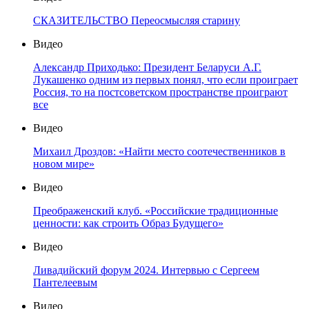
СКАЗИТЕЛЬСТВО Переосмысляя старину
Видео
Александр Приходько: Президент Беларуси А.Г.
Лукашенко одним из первых понял, что если проиграет
Россия, то на постсоветском пространстве проиграют
все
Видео
Михаил Дроздов: «Найти место соотечественников в
новом мире»
Видео
Преображенский клуб. «Российские традиционные
ценности: как строить Образ Будущего»
Видео
Ливадийский форум 2024. Интервью с Сергеем
Пантелеевым
Видео