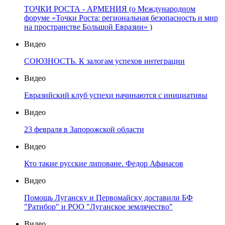
ТОЧКИ РОСТА - АРМЕНИЯ (о Международном
форуме «Точки Роста: региональная безопасность и мир
на пространстве Большой Евразии» )
Видео
СОЮЗНОСТЬ. К залогам успехов интеграции
Видео
Евразийский клуб успехи начинаются с инициативы
Видео
23 февраля в Запорожской области
Видео
Кто такие русские липоване. Федор Афанасов
Видео
Помощь Луганску и Первомайску доставили БФ
"Ратибор" и РОО "Луганское землячество"
Видео