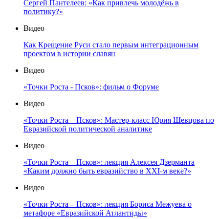
Сергей Пантелеев: «Как привлечь молодёжь в
политику?»
Видео
Как Крещение Руси стало первым интеграционным
проектом в истории славян
Видео
«Точки Роста - Псков»: фильм о Форуме
Видео
«Точки Роста – Псков»: Мастер-класс Юрия Шевцова по
Евразийской политической аналитике
Видео
«Точки Роста – Псков»: лекция Алексея Дзерманта
«Каким должно быть евразийство в XXI-м веке?»
Видео
«Точки Роста – Псков»: лекция Бориса Межуева о
метафоре «Евразийской Атлантиды»