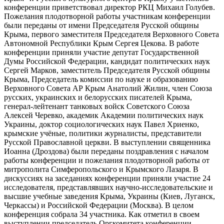
конференции приветствовал директор РКЦ Михаил Голубев.
Пожелания плодотворной работы участникам конференции
были переданы от имени Председателя Русской общины
Крыма, первого заместителя Председателя Верховного Совета
Автономной Республики Крым Сергея Цекова. В работе
конференции приняли участие депутат Государственной
Думы Российской Федерации, кандидат политических наук
Сергей Марков, заместитель Председателя Русской общины
Крыма, Председатель комиссии по науке и образованию
Верховного Совета АР Крым Анатолий Жилин, член Союза
русских, украинских и белорусских писателей Крыма,
генерал-лейтенант танковых войск Советского Союза
Алексей Черевко, академик Академии политических наук
Украины, доктор социологических наук Павел Хриенко,
крымские учёные, политики журналисты, представители
Русской Православной церкви. В выступлении священника
Иоанна (Дроздова) были переданы поздравления с началом
работы конференции и пожелания плодотворной работы от
митрополита Симферопольского и Крымского Лазаря. В
дискуссиях на заседаниях конференции приняли участие 24
исследователя, представлявших научно-исследовательские и
высшие учебные заведения Крыма, Украины (Киев, Луганск,
Черкассы) и Российской Федерации (Москва). В целом
конференция собрала 34 участника. Как отметил в своем
выступлении председатель Оргкомитета конференции