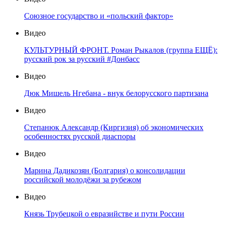
Союзное государство и «польский фактор»
Видео
КУЛЬТУРНЫЙ ФРОНТ. Роман Рыкалов (группа ЕЩЁ):
русский рок за русский #Донбасс
Видео
Дюк Мишель Нгебана - внук белорусского партизана
Видео
Степанюк Александр (Киргизия) об экономических
особенностях русской диаспоры
Видео
Марина Дадикозян (Болгария) о консолидации
российской молодёжи за рубежом
Видео
Князь Трубецкой о евразийстве и пути России