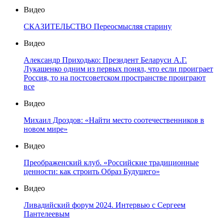
Видео
СКАЗИТЕЛЬСТВО Переосмысляя старину
Видео
Александр Приходько: Президент Беларуси А.Г.
Лукашенко одним из первых понял, что если проиграет
Россия, то на постсоветском пространстве проиграют
все
Видео
Михаил Дроздов: «Найти место соотечественников в
новом мире»
Видео
Преображенский клуб. «Российские традиционные
ценности: как строить Образ Будущего»
Видео
Ливадийский форум 2024. Интервью с Сергеем
Пантелеевым