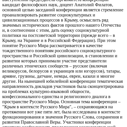
кандидат философских наук, доцент Анатолий Филатов,
основной целью заседаний конференции является стремление
проанализировать развитие социокультурных и
цивилизационных процессов в Крыму, осмыслить ряд
значимых исторических фактов прошлого нашего Отечества
и, в соотнесении с этим, дать оценку социокультурной
политики на постсоветской территории (прежде всего – в
Крыму, на Украине и в Российской Федерации). При этом
понятие Русского Мира рассматривается в качестве
тождественного понятиям российского социокультурного
пространства и Российской цивилизации, в становлении и
развитии которых принимали участие представители
различных этнических сообществ – русские (включая
великорусов, белорусов и украинцев или югорусов), татары,
армяне, грузины, датчане, немцы, евреи, казахи и многие
другие. На нынешней юбилейной конференции тематическая
направленность докладов участников была сконцентрирована
на проблемах культурно-языковой общности,
конфессионального единства и религиозного диалога в
пространстве Русского Мира. Основная тема конференции –
"Крым в контексте Русского Мира", – сохраняющаяся на
протяжении вот уже пяти лет, была исследована в контексте
функционирования и значения Русского Слова, сохранения и
развития Православной Веры. Участники конференции