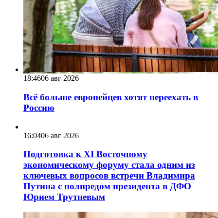
18:46
06 авг 2026
Всё больше европейцев хотят переехать в
Россию
16:04
06 авг 2026
Подготовка к XI Восточному
экономическому форуму стала одним из
ключевых вопросов встречи Владимира
Путина с полпредом президента в ДФО
Юрием Трутневым