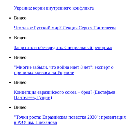
Украина: корни внутреннего конфликта
Видео
Что такое Русский мир? Лекция Сергея Пантелеева
Видео
Защитить и обезвредить. Специальный репортаж
Видео
"Многие забыли, что война идет 8 лет": эксперт о
причинах кризиса на Украине
Видео
Концепция евразийского союза – бред? (Евстафьев,
Пантелеев, Гущин)
Видео
"Точки роста: Евразийская повестка 2030": презентация
в РЭУ им. Плеханова