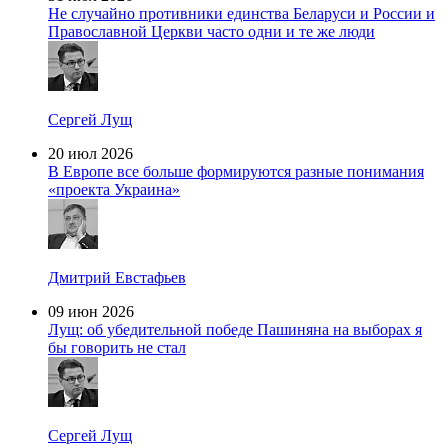
Не случайно противники единства Беларуси и России и
Православной Церкви часто одни и те же люди
Сергей Лущ
20 июл 2026
В Европе все больше формируются разные понимания
«проекта Украина»
Дмитрий Евстафьев
09 июн 2026
Лущ: об убедительной победе Пашиняна на выборах я
бы говорить не стал
Сергей Лущ