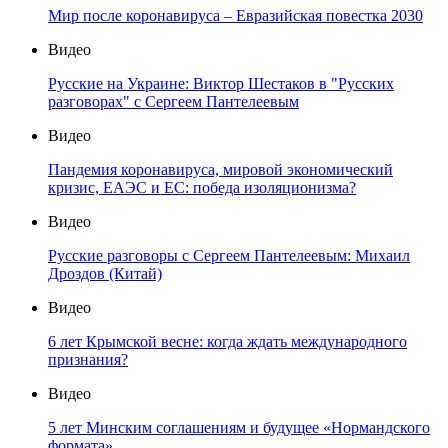
Мир после коронавируса – Евразийская повестка 2030
Видео
Русские на Украине: Виктор Шестаков в "Русских
разговорах" с Сергеем Пантелеевым
Видео
Пандемия коронавируса, мировой экономический
кризис, ЕАЭС и ЕС: победа изоляционизма?
Видео
Русские разговоры с Сергеем Пантелеевым: Михаил
Дроздов (Китай)
Видео
6 лет Крымской весне: когда ждать международного
признания?
Видео
5 лет Минским соглашениям и будущее «Нормандского
формата»