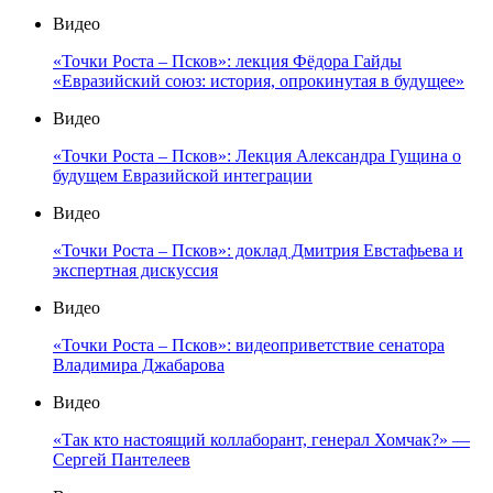
Видео
«Точки Роста – Псков»: лекция Фёдора Гайды
«Евразийский союз: история, опрокинутая в будущее»
Видео
«Точки Роста – Псков»: Лекция Александра Гущина о
будущем Евразийской интеграции
Видео
«Точки Роста – Псков»: доклад Дмитрия Евстафьева и
экспертная дискуссия
Видео
«Точки Роста – Псков»: видеоприветствие сенатора
Владимира Джабарова
Видео
«Так кто настоящий коллаборант, генерал Хомчак?» —
Сергей Пантелеев