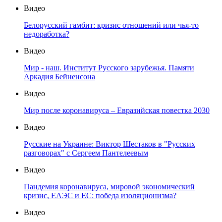
Видео
Белорусский гамбит: кризис отношений или чья-то
недоработка?
Видео
Мир - наш. Институт Русского зарубежья. Памяти
Аркадия Бейненсона
Видео
Мир после коронавируса – Евразийская повестка 2030
Видео
Русские на Украине: Виктор Шестаков в "Русских
разговорах" с Сергеем Пантелеевым
Видео
Пандемия коронавируса, мировой экономический
кризис, ЕАЭС и ЕС: победа изоляционизма?
Видео