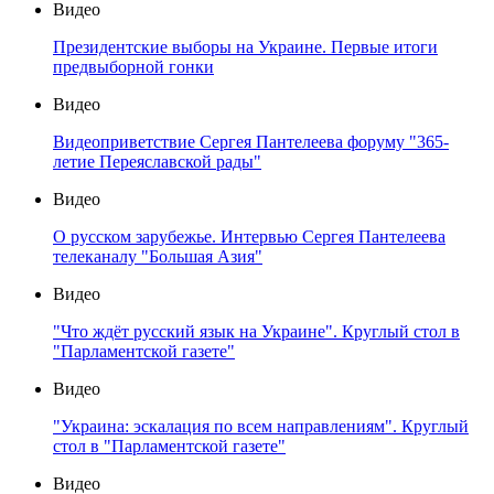
Видео
Президентские выборы на Украине. Первые итоги
предвыборной гонки
Видео
Видеоприветствие Сергея Пантелеева форуму "365-
летие Переяславской рады"
Видео
О русском зарубежье. Интервью Сергея Пантелеева
телеканалу "Большая Азия"
Видео
"Что ждёт русский язык на Украине". Круглый стол в
"Парламентской газете"
Видео
"Украина: эскалация по всем направлениям". Круглый
стол в "Парламентской газете"
Видео