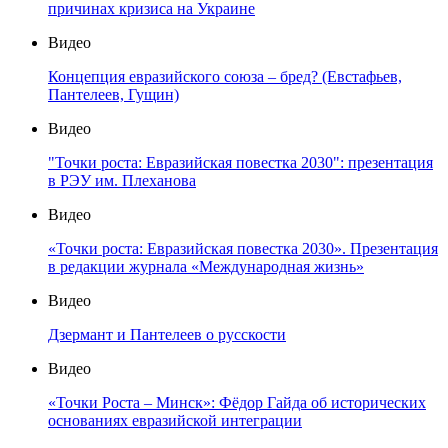
причинах кризиса на Украине
Видео
Концепция евразийского союза – бред? (Евстафьев,
Пантелеев, Гущин)
Видео
"Точки роста: Евразийская повестка 2030": презентация
в РЭУ им. Плеханова
Видео
«Точки роста: Евразийская повестка 2030». Презентация
в редакции журнала «Международная жизнь»
Видео
Дзермант и Пантелеев о русскости
Видео
«Точки Роста – Минск»: Фёдор Гайда об исторических
основаниях евразийской интеграции