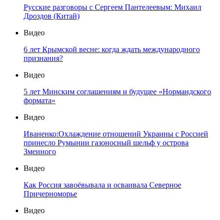
Русские разговоры с Сергеем Пантелеевым: Михаил
Дроздов (Китай)
Видео
6 лет Крымской весне: когда ждать международного
признания?
Видео
5 лет Минским соглашениям и будущее «Нормандского
формата»
Видео
Иваненко:Охлаждение отношений Украины с Россией
принесло Румынии газоносный шельф у острова
Змеиного
Видео
Как Россия завоёвывала и осваивала Северное
Причерноморье
Видео