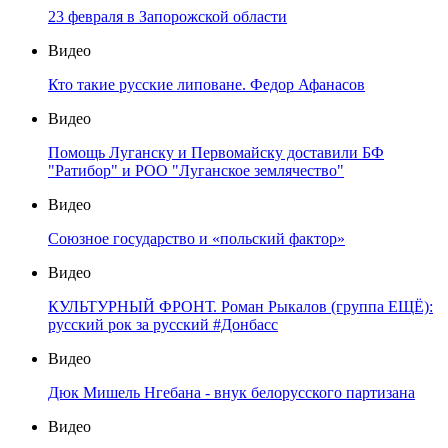
23 февраля в Запорожской области
Видео
Кто такие русские липоване. Федор Афанасов
Видео
Помощь Луганску и Первомайску доставили БФ
"Ратибор" и РОО "Луганское землячество"
Видео
Союзное государство и «польский фактор»
Видео
КУЛЬТУРНЫЙ ФРОНТ. Роман Рыкалов (группа ЕЩЁ):
русский рок за русский #Донбасс
Видео
Дюк Мишель Нгебана - внук белорусского партизана
Видео