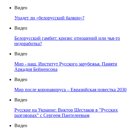
Видео
Упадет ли «белорусский балкон»?
Видео
Белорусский гамбит: кризис отношений или чья-то
недоработка?
Видео
Мир - наш. Институт Русского зарубежья. Памяти
Аркадия Бейненсона
Видео
Мир после коронавируса – Евразийская повестка 2030
Видео
Русские на Украине: Виктор Шестаков в "Русских
разговорах" с Сергеем Пантелеевым
Видео