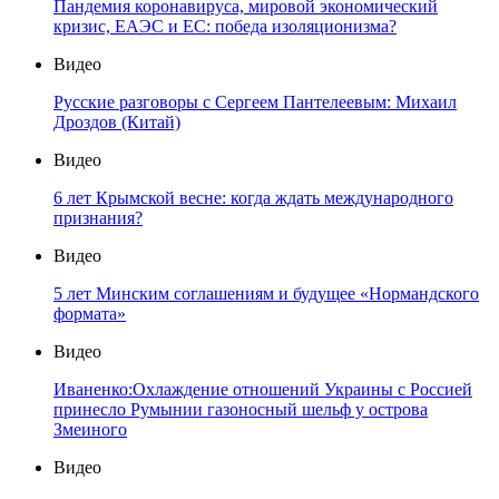
Пандемия коронавируса, мировой экономический
кризис, ЕАЭС и ЕС: победа изоляционизма?
Видео
Русские разговоры с Сергеем Пантелеевым: Михаил
Дроздов (Китай)
Видео
6 лет Крымской весне: когда ждать международного
признания?
Видео
5 лет Минским соглашениям и будущее «Нормандского
формата»
Видео
Иваненко:Охлаждение отношений Украины с Россией
принесло Румынии газоносный шельф у острова
Змеиного
Видео