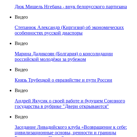
Дюк Мишель Нгебана - внук белорусского партизана
Видео
Степанюк Александр (Киргизия) об экономических
особенностях русской диаспоры
Видео
Марина Дадикозян (Болгария) о консолидации
российской молодёжи за рубежом
Видео
Князь Трубецкой о евразийстве и пути России
Видео
Андрей Якусик о своей работе и будущем Союзного
государства в рубрике "Двери открываются"
Видео
Заседание Ливадийского клуба «Возвращение к себе:
цивилизационные основы, ценности и границы