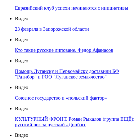
Евразийский клуб успехи начинаются с инициативы
Видео
23 февраля в Запорожской области
Видео
Кто такие русские липоване. Федор Афанасов
Видео
Помощь Луганску и Первомайску доставили БФ
"Ратибор" и РОО "Луганское землячество"
Видео
Союзное государство и «польский фактор»
Видео
КУЛЬТУРНЫЙ ФРОНТ. Роман Рыкалов (группа ЕЩЁ):
русский рок за русский #Донбасс
Видео