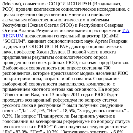
(Москва), совместно с СОЦСИ ИСПИ РАН (Владикавказ,
РСО), провели комплексное социологическое исследование, с
целью изучения общественного мнения по наиболее
актуальным общественно-политическим проблемам
Республики Южная Осетия (РЮО) и Республики Северная
Осетия-Алания. Результаты исследования в распоряжение
ИА
REGNUM
предоставили генеральный директор ЦСиМИ
"SOCIUM", кандидат социологических наук Артем Геворкян
и директор СОЦСИ ИСПИ РАН, доктор социологических
наук, профессор Хасан Дзуцев. В первой части проекта
представлены результаты социологического опроса
проведенного во всех районах РЮО, включая город Цхинвал.
Выборочная совокупность при опросе составила 700
респондентов, которые представляют модель населения РЮО
по критериям пола, возраста и образования. Содержание
выборочной совокупности выполнялось комплексно, с
применением квотного метода как основного. На вопрос
"Известно ли Вам, что 13 ноября 2011 года в РЮО будет
проходить всенародный референдум по вопросу статуса
русского языка в республике?" были получены следующие
ответы: "Да" - 81,2%, "Нет" - 18,5%, "Затрудняюсь ответить" -
0,3%. На вопрос "Планируете ли Вы принять участие в
голосовании на всенародном референдуме по вопросу статуса
русского языка в РЮО?" были получены следующие ответы:
"Да" - 83,0%, "Нет" - 10,2%, "Затрудняюсь ответить" - 6,8%.