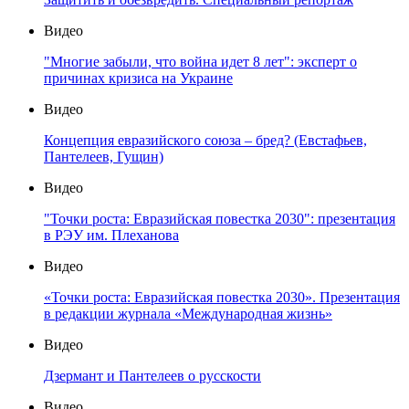
Видео
"Многие забыли, что война идет 8 лет": эксперт о
причинах кризиса на Украине
Видео
Концепция евразийского союза – бред? (Евстафьев,
Пантелеев, Гущин)
Видео
"Точки роста: Евразийская повестка 2030": презентация
в РЭУ им. Плеханова
Видео
«Точки роста: Евразийская повестка 2030». Презентация
в редакции журнала «Международная жизнь»
Видео
Дзермант и Пантелеев о русскости
Видео