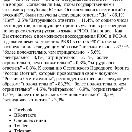
На вопрос "Согласны ли Вы, чтобы государственными
языками в республике Южная Осетия являлись осетинский и
русский?", были получены следующие ответы: "Да" - 86,1%
"Нет" - 2,5% "Затрудняюсь ответить" - 11,4%, от общего числа
респондентов, планирующих принять участие в референдуме
по вопросу статуса русского языка в РЮО. На вопрос "Как
Вы относитесь к возможности воссоединения РЮО и РСО-А
и дальнейшему вступлению РЮО в состав РФ?" ответы
распределились следующим образом: "положительно" - 87,9%,
"более положительно, чем отрицательно" - 5,6%,
"нейтрально" - 3,1%, "отрицательно" - 2,1 %, "более
отрицательно, чем положительно" - 0,3%, "затрудняюсь
ответить" - 0,8%. К созданию Осетинского Народного Фронта
"Россия-Осетия", который провозгласил своим лозунгом
"Россия и Осетия едины", респонденты отнеслись следующим
образом: "положительно" - 83,3%, "более положительно, чем
отрицательно" - 4,6%, "нейтрально" - 6,9%, "отрицательно" -
1,7 %, "более отрицательно, чем положительно" - 0,2%,
"затрудняюсь ответить" - 3,3%.
Facebook
ВКонтакте
Одноклассники
Twitter
Telegram