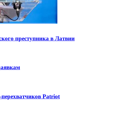
ского преступника в Латвии
заявкам
-перехватчиков Patriot