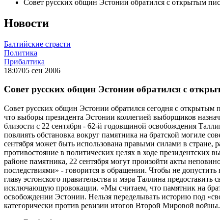
Совет русских общин Эстонии обратился с открытым пис
Новости
Балтийские страсти
Политика
Прибалтика
18:07
05 сен 2006
Совет русских общин Эстонии обратился с откры
Совет русских общин Эстонии обратился сегодня с открытым 
что выборы президента Эстонии коллегией выборщиков назнач
близости с 22 сентября - 62-й годовщиной освобождения Талл
повлиять обстановка вокруг памятника на братской могиле со
сентября может быть использована правыми силами в стране,
противостояние в политических целях в ходе президентских вы
районе памятника, 22 сентября могут произойти акты неповин
последствиями» - говорится в обращении. Чтобы не допустить
главу эстонского правительства и мэра Таллина предоставить
исключающую провокации. «Мы считаем, что памятник на брат
освобождении Эстонии. Нельзя переделывать историю под «сво
категорически против ревизии итогов Второй Мировой войны.