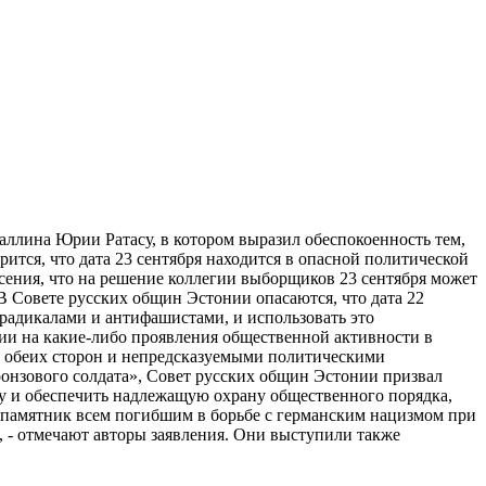
ллина Юрии Ратасу, в котором выразил обеспокоенность тем,
орится, что дата 23 сентября находится в опасной политической
сения, что на решение коллегии выборщиков 23 сентября может
В Совете русских общин Эстонии опасаются, что дата 22
радикалами и антифашистами, и использовать это
нии на какие-либо проявления общественной активности в
 с обеих сторон и непредсказуемыми политическими
онзового солдата», Совет русских общин Эстонии призвал
ку и обеспечить надлежащую охрану общественного порядка,
 памятник всем погибшим в борьбе с германским нацизмом при
, - отмечают авторы заявления. Они выступили также