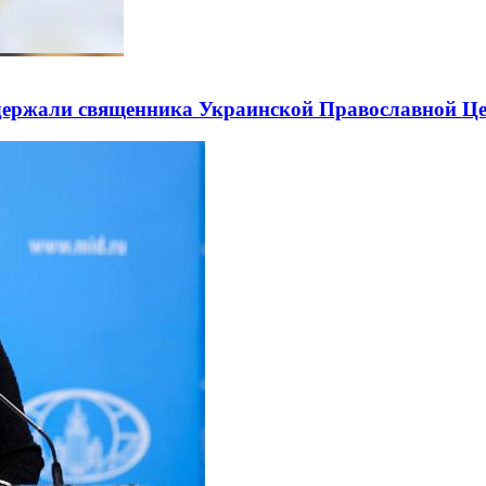
держали священника Украинской Православной Ц