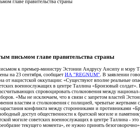
ьмом главе правительства страны
тым письмом главе правительства страны
письмом к премьер-министру Эстонии Андрусу Ансипу и мэру Та
ены на 23 сентября, сообщает
ИА "REGNUM"
. В заявлении гов
ина от нацистской оккупации: «Существуют вполне реальные опа
ветских военнослужащих в центре Таллина «Бронзовый солдат». 
 рассчитывающих спровоцировать столкновения между национал-
боров. «Мы не исключаем, что в связи с запретом властей Эсто
овения властям и столкновения с полицией, чреватые жертвами
 нарастания конфликта между сторонниками и противниками «Бр
 свободный доступ общественности к братской могиле и памятни
ской могиле советских военнослужащих в центре Таллина - это
еобразие текущего момента», ее нужно принять безоговорочно»