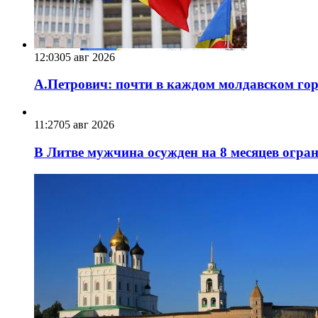
12:03
05 авг 2026
А.Петрович: почти в каждом молдавском горо
11:27
05 авг 2026
В Литве мужчина осужден на 8 месяцев огра