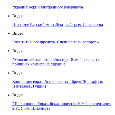
Украина: корни внутреннего конфликта
Видео
Что такое Русский мир? Лекция Сергея Пантелеева
Видео
Защитить и обезвредить. Специальный репортаж
Видео
"Многие забыли, что война идет 8 лет": эксперт о
причинах кризиса на Украине
Видео
Концепция евразийского союза – бред? (Евстафьев,
Пантелеев, Гущин)
Видео
"Точки роста: Евразийская повестка 2030": презентация
в РЭУ им. Плеханова