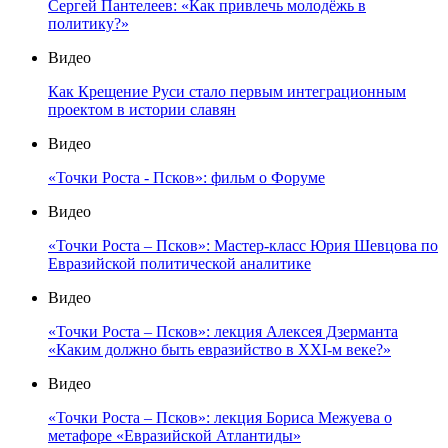
Сергей Пантелеев: «Как привлечь молодёжь в
политику?»
Видео
Как Крещение Руси стало первым интеграционным
проектом в истории славян
Видео
«Точки Роста - Псков»: фильм о Форуме
Видео
«Точки Роста – Псков»: Мастер-класс Юрия Шевцова по
Евразийской политической аналитике
Видео
«Точки Роста – Псков»: лекция Алексея Дзерманта
«Каким должно быть евразийство в XXI-м веке?»
Видео
«Точки Роста – Псков»: лекция Бориса Межуева о
метафоре «Евразийской Атлантиды»