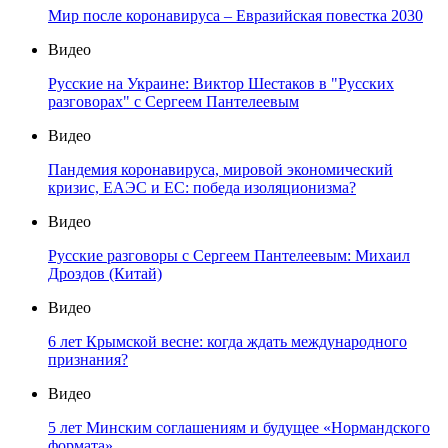
Мир после коронавируса – Евразийская повестка 2030
Видео
Русские на Украине: Виктор Шестаков в "Русских
разговорах" с Сергеем Пантелеевым
Видео
Пандемия коронавируса, мировой экономический
кризис, ЕАЭС и ЕС: победа изоляционизма?
Видео
Русские разговоры с Сергеем Пантелеевым: Михаил
Дроздов (Китай)
Видео
6 лет Крымской весне: когда ждать международного
признания?
Видео
5 лет Минским соглашениям и будущее «Нормандского
формата»