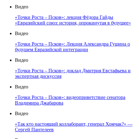
Видео
«Точки Роста – Псков»: лекция Фёдора Гайды
«Евразийский союз: история, опрокинутая в будущее»
Видео
«Точки Роста – Псков»: Лекция Александра Гущина о
будущем Евразийской интеграции
Видео
«Точки Роста – Псков»: доклад Дмитрия Евстафьева и
экспертная дискуссия
Видео
«Точки Роста – Псков»: видеоприветствие сенатора
Владимира Джабарова
Видео
«Так кто настоящий коллаборант, генерал Хомчак?» —
Сергей Пантелеев