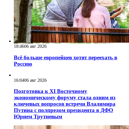
18:46
06 авг 2026
Всё больше европейцев хотят переехать в
Россию
16:04
06 авг 2026
Подготовка к XI Восточному
экономическому форуму стала одним из
ключевых вопросов встречи Владимира
Путина с полпредом президента в ДФО
Юрием Трутневым