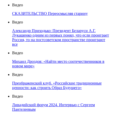
Видео
СКАЗИТЕЛЬСТВО Переосмысляя старину
Видео
Александр Приходько: Президент Беларуси А.Г.
Лукашенко одним из первых понял, что если проиграет
Россия, то на постсоветском пространстве проиграют
все
Видео
Михаил Дроздов: «Найти место соотечественников в
новом мире»
Видео
Преображенский клуб. «Российские традиционные
ценности: как строить Образ Будущего»
Видео
Ливадийский форум 2024. Интервью с Сергеем
Пантелеевым