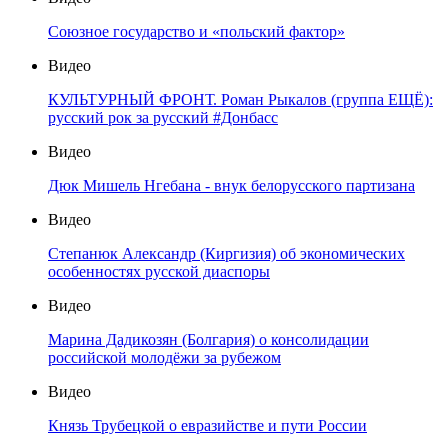
Союзное государство и «польский фактор»
Видео
КУЛЬТУРНЫЙ ФРОНТ. Роман Рыкалов (группа ЕЩЁ):
русский рок за русский #Донбасс
Видео
Дюк Мишель Нгебана - внук белорусского партизана
Видео
Степанюк Александр (Киргизия) об экономических
особенностях русской диаспоры
Видео
Марина Дадикозян (Болгария) о консолидации
российской молодёжи за рубежом
Видео
Князь Трубецкой о евразийстве и пути России