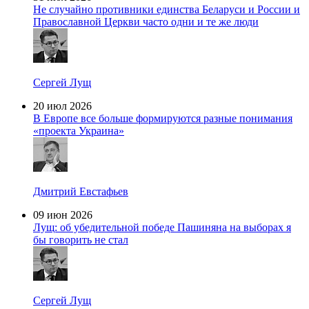
Не случайно противники единства Беларуси и России и
Православной Церкви часто одни и те же люди
Сергей Лущ
20 июл 2026
В Европе все больше формируются разные понимания
«проекта Украина»
Дмитрий Евстафьев
09 июн 2026
Лущ: об убедительной победе Пашиняна на выборах я
бы говорить не стал
Сергей Лущ