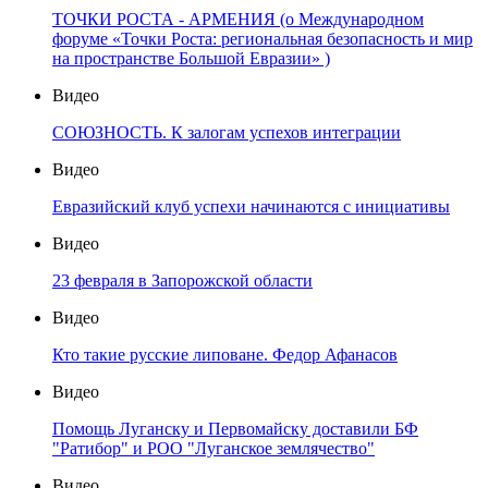
ТОЧКИ РОСТА - АРМЕНИЯ (о Международном
форуме «Точки Роста: региональная безопасность и мир
на пространстве Большой Евразии» )
Видео
СОЮЗНОСТЬ. К залогам успехов интеграции
Видео
Евразийский клуб успехи начинаются с инициативы
Видео
23 февраля в Запорожской области
Видео
Кто такие русские липоване. Федор Афанасов
Видео
Помощь Луганску и Первомайску доставили БФ
"Ратибор" и РОО "Луганское землячество"
Видео