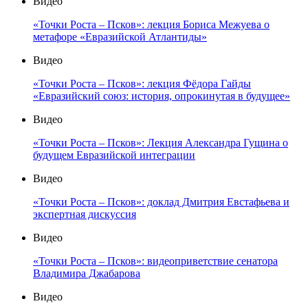
Видео
«Точки Роста – Псков»: лекция Бориса Межуева о
метафоре «Евразийской Атлантиды»
Видео
«Точки Роста – Псков»: лекция Фёдора Гайды
«Евразийский союз: история, опрокинутая в будущее»
Видео
«Точки Роста – Псков»: Лекция Александра Гущина о
будущем Евразийской интеграции
Видео
«Точки Роста – Псков»: доклад Дмитрия Евстафьева и
экспертная дискуссия
Видео
«Точки Роста – Псков»: видеоприветствие сенатора
Владимира Джабарова
Видео