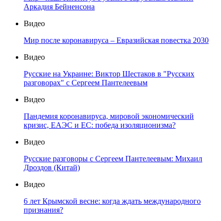
Аркадия Бейненсона
Видео
Мир после коронавируса – Евразийская повестка 2030
Видео
Русские на Украине: Виктор Шестаков в "Русских
разговорах" с Сергеем Пантелеевым
Видео
Пандемия коронавируса, мировой экономический
кризис, ЕАЭС и ЕС: победа изоляционизма?
Видео
Русские разговоры с Сергеем Пантелеевым: Михаил
Дроздов (Китай)
Видео
6 лет Крымской весне: когда ждать международного
признания?