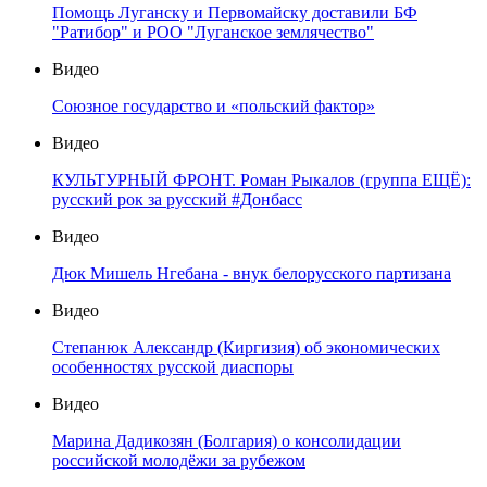
Помощь Луганску и Первомайску доставили БФ
"Ратибор" и РОО "Луганское землячество"
Видео
Союзное государство и «польский фактор»
Видео
КУЛЬТУРНЫЙ ФРОНТ. Роман Рыкалов (группа ЕЩЁ):
русский рок за русский #Донбасс
Видео
Дюк Мишель Нгебана - внук белорусского партизана
Видео
Степанюк Александр (Киргизия) об экономических
особенностях русской диаспоры
Видео
Марина Дадикозян (Болгария) о консолидации
российской молодёжи за рубежом