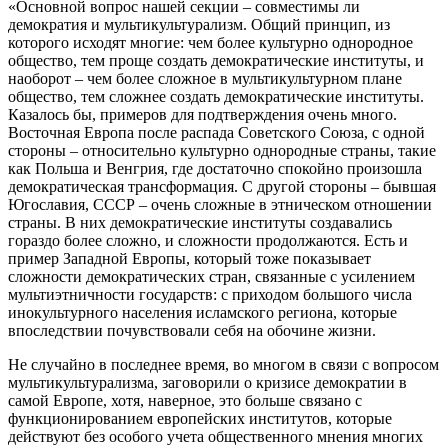
«Основной вопрос нашей секции – совместимы ли
демократия и мультикультурализм. Общий принцип, из
которого исходят многие: чем более культурно однородное
общество, тем проще создать демократические институты, и
наоборот – чем более сложное в мультикультурном плане
общество, тем сложнее создать демократические институты.
Казалось бы, примеров для подтверждения очень много.
Восточная Европа после распада Советского Союза, с одной
стороны – относительно культурно однородные страны, такие
как Польша и Венгрия, где достаточно спокойно произошла
демократическая трансформация. С другой стороны – бывшая
Югославия, СССР – очень сложные в этническом отношении
страны. В них демократические институты создавались
гораздо более сложно, и сложности продолжаются. Есть и
пример Западной Европы, который тоже показывает
сложности демократических стран, связанные с усилением
мультиэтничности государств: с приходом большого числа
инокультурного населения исламского региона, которые
впоследствии почувствовали себя на обочине жизни.
Не случайно в последнее время, во многом в связи с вопросом
мультикультурализма, заговорили о кризисе демократии в
самой Европе, хотя, наверное, это больше связано с
функционированием европейских институтов, которые
действуют без особого учета общественного мнения многих