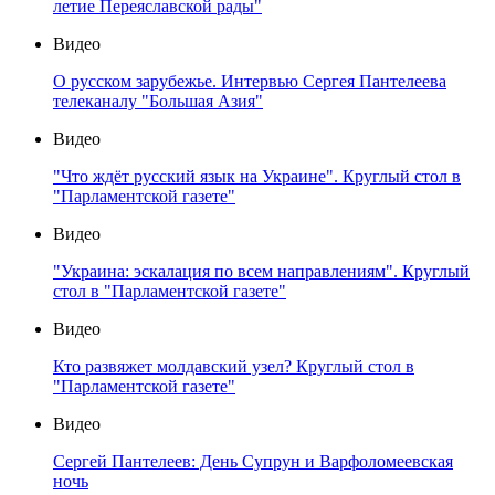
летие Переяславской рады"
Видео
О русском зарубежье. Интервью Сергея Пантелеева
телеканалу "Большая Азия"
Видео
"Что ждёт русский язык на Украине". Круглый стол в
"Парламентской газете"
Видео
"Украина: эскалация по всем направлениям". Круглый
стол в "Парламентской газете"
Видео
Кто развяжет молдавский узел? Круглый стол в
"Парламентской газете"
Видео
Сергей Пантелеев: День Супрун и Варфоломеевская
ночь