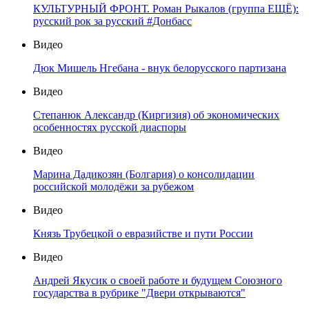
КУЛЬТУРНЫЙ ФРОНТ. Роман Рыкалов (группа ЕЩЁ):
русский рок за русский #Донбасс
Видео
Дюк Мишель Нгебана - внук белорусского партизана
Видео
Степанюк Александр (Киргизия) об экономических
особенностях русской диаспоры
Видео
Марина Дадикозян (Болгария) о консолидации
российской молодёжи за рубежом
Видео
Князь Трубецкой о евразийстве и пути России
Видео
Андрей Якусик о своей работе и будущем Союзного
государства в рубрике "Двери открываются"