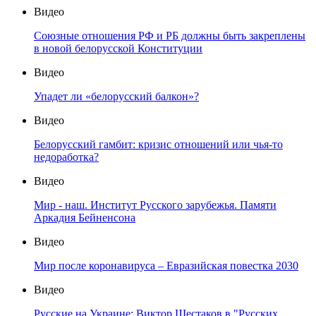
Видео
Союзные отношения РФ и РБ должны быть закреплены
в новой белорусской Конституции
Видео
Упадет ли «белорусский балкон»?
Видео
Белорусский гамбит: кризис отношений или чья-то
недоработка?
Видео
Мир - наш. Институт Русского зарубежья. Памяти
Аркадия Бейненсона
Видео
Мир после коронавируса – Евразийская повестка 2030
Видео
Русские на Украине: Виктор Шестаков в "Русских