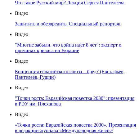
Что такое Русский мир? Лекция Сергея Пантелеева
Видео
Защитить и обезвредить. Специальный репортаж
Видео
"Многие забыли, что война идет 8 лет": эксперт о
причинах кризиса на Украине
Видео
Концепция евразийского союза – бред? (Евстафьев,
Пантелеев, Гущин)
Видео
"Точки роста: Евразийская повестка 2030": презентация
в РЭУ им. Плеханова
Видео
«Точки роста: Евразийская повестка 2030». Презентация
в редакции журнала «Международная жизнь»