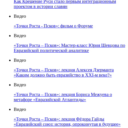
Как Крещение Руси стало первым интеграционным
проектом в истории славян
Видео
«Точки Роста - Псков»: фильм о Форуме
Видео
«Точки Роста – Псков»: Мастер-класс Юрия Шевцова по
Евразийской политической аналитике
Видео
«Точки Роста – Псков»: лекция Алексея Дзерманта
«Каким должно быть евразийство в XXI-м веке?»
Видео
«Точки Роста – Псков»: лекция Бориса Межуева о
метафоре «Евразийской Атлантиды»
Видео
«Точки Роста – Псков»: лекция Фёдора Гайды
«Евразийский союз: история, опрокинутая в будущее»