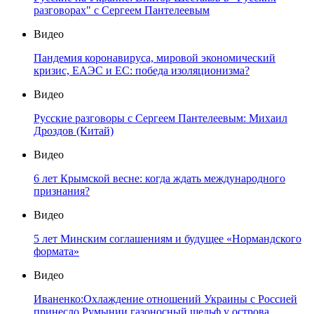
разговорах" с Сергеем Пантелеевым
Видео
Пандемия коронавируса, мировой экономический
кризис, ЕАЭС и ЕС: победа изоляционизма?
Видео
Русские разговоры с Сергеем Пантелеевым: Михаил
Дроздов (Китай)
Видео
6 лет Крымской весне: когда ждать международного
признания?
Видео
5 лет Минским соглашениям и будущее «Нормандского
формата»
Видео
Иваненко:Охлаждение отношений Украины с Россией
принесло Румынии газоносный шельф у острова