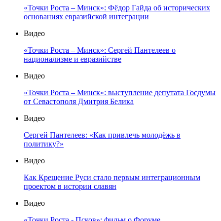
«Точки Роста – Минск»: Фёдор Гайда об исторических
основаниях евразийской интеграции
Видео
«Точки Роста – Минск»: Сергей Пантелеев о
национализме и евразийстве
Видео
«Точки Роста – Минск»: выступление депутата Госдумы
от Севастополя Дмитрия Белика
Видео
Сергей Пантелеев: «Как привлечь молодёжь в
политику?»
Видео
Как Крещение Руси стало первым интеграционным
проектом в истории славян
Видео
«Точки Роста - Псков»: фильм о Форуме