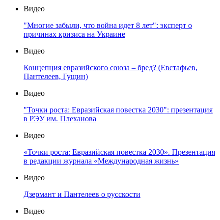
Видео
"Многие забыли, что война идет 8 лет": эксперт о
причинах кризиса на Украине
Видео
Концепция евразийского союза – бред? (Евстафьев,
Пантелеев, Гущин)
Видео
"Точки роста: Евразийская повестка 2030": презентация
в РЭУ им. Плеханова
Видео
«Точки роста: Евразийская повестка 2030». Презентация
в редакции журнала «Международная жизнь»
Видео
Дзермант и Пантелеев о русскости
Видео