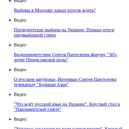
Видео
Выборы в Молдове: каких итогов ждать?
Видео
Президентские выборы на Украине. Первые итоги
предвыборной гонки
Видео
Видеоприветствие Сергея Пантелеева форуму "365-
летие Переяславской рады"
Видео
О русском зарубежье. Интервью Сергея Пантелеева
телеканалу "Большая Азия"
Видео
"Что ждёт русский язык на Украине". Круглый стол в
"Парламентской газете"
Видео
"Украина: эскалация по всем направлениям". Круглый