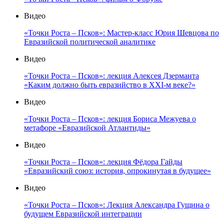
Видео
«Точки Роста – Псков»: Мастер-класс Юрия Шевцова по
Евразийской политической аналитике
Видео
«Точки Роста – Псков»: лекция Алексея Дзерманта
«Каким должно быть евразийство в XXI-м веке?»
Видео
«Точки Роста – Псков»: лекция Бориса Межуева о
метафоре «Евразийской Атлантиды»
Видео
«Точки Роста – Псков»: лекция Фёдора Гайды
«Евразийский союз: история, опрокинутая в будущее»
Видео
«Точки Роста – Псков»: Лекция Александра Гущина о
будущем Евразийской интеграции