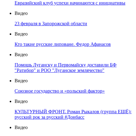
Евразийский клуб успехи начинаются с инициативы
Видео
23 февраля в Запорожской области
Видео
Кто такие русские липоване. Федор Афанасов
Видео
Помощь Луганску и Первомайску доставили БФ
"Ратибор" и РОО "Луганское землячество"
Видео
Союзное государство и «польский фактор»
Видео
КУЛЬТУРНЫЙ ФРОНТ. Роман Рыкалов (группа ЕЩЁ):
русский рок за русский #Донбасс
Видео