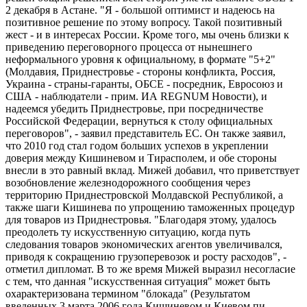
2 декабря в Астане. "Я - большой оптимист и надеюсь на
позитивное решение по этому вопросу. Такой позитивный
жест - и в интересах России. Кроме того, мы очень близки к
приведению переговорного процесса от нынешнего
неформального уровня к официальному, в формате "5+2"
(Молдавия, Приднестровье - стороны конфликта, Россия,
Украина - страны-гаранты, ОБСЕ - посредник, Евросоюз и
США - наблюдатели - прим. ИА REGNUM Новости), и
надеемся убедить Приднестровье, при посредничестве
Российской Федерации, вернуться к столу официальных
переговоров", - заявил представитель ЕС. Он также заявил,
что 2010 год стал годом больших успехов в укреплении
доверия между Кишиневом и Тирасполем, и обе стороны
внесли в это равный вклад. Мижей добавил, что приветствует
возобновление железнодорожного сообщения через
территорию Приднестровской Молдавской Республикой, а
также шаги Кишинева по упрощению таможенных процедур
для товаров из Приднестровья. "Благодаря этому, удалось
преодолеть ту искусственную ситуацию, когда путь
следования товаров экономических агентов увеличивался,
приводя к сокращению грузоперевозок и росту расходов", -
отметил дипломат. В то же время Мижей выразил несогласие
с тем, что данная "искусственная ситуация" может быть
охарактеризована термином "блокада" (Результатом
введенных 3 марта 2006 года Кишиневом и Киевом пи