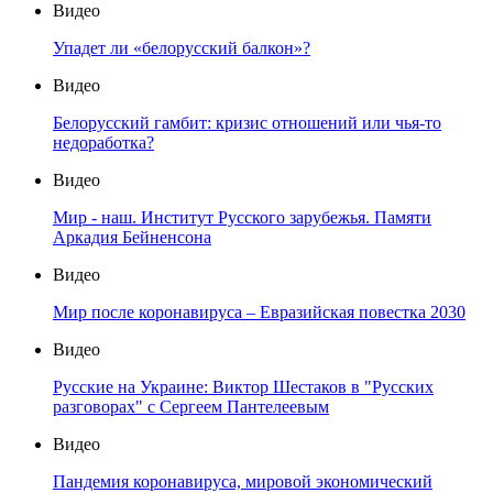
Видео
Упадет ли «белорусский балкон»?
Видео
Белорусский гамбит: кризис отношений или чья-то
недоработка?
Видео
Мир - наш. Институт Русского зарубежья. Памяти
Аркадия Бейненсона
Видео
Мир после коронавируса – Евразийская повестка 2030
Видео
Русские на Украине: Виктор Шестаков в "Русских
разговорах" с Сергеем Пантелеевым
Видео
Пандемия коронавируса, мировой экономический