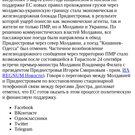
поддержке ЕС новых правил прохождения грузов через
молдавско-украинскую границу стала экономическая и
железнодорожная блокада Приднестровья, в результате
которой ущерб понесли как экономические агенты, так и
жители не только ПМР, но и Молдавии и Украины. По
решению коммунистических властей Молдавии, все
пассажирские поезда были направлены в обход
Приднестровья через север Молдавии, а поезд "Кишинев-
Одесса" был отменен. Частичное возобновление
железнодорожного сообщения через территорию ПМР стало
возможным после состоявшейся в Тирасполе 24 сентября
встречи премьер-министра Молдавии Владимира Филата с
президентом Приднестровья Игорем Смирновым - прим.
ИА
REGNUM Новости
). Говоря о переговорах между Молдавией
и Приднестровьем по восстановлению стационарной
телефонной связи между берегами Днестра, дипломат
отметил, что ЕС готов оказать в этом процессе политическую
и финансовую поддержку.
Facebook
ВКонтакте
Одноклассники
Twitter
Telegram