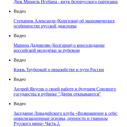
Дюк Мишель Нгебана - внук белорусского партизана
Видео
Степанюк Александр (Киргизия) об экономических
особенностях русской диаспоры
Видео
Марина Дадикозян (Болгария) о консолидации
российской молодёжи за рубежом
Видео
Князь Трубецкой о евразийстве и пути России
Видео
Андрей Якусик о своей работе и будущем Союзного
государства в рубрике "Двери открываются"
Видео
Заседание Ливадийского клуба «Возвращение к себе:
цивилизационные основы, ценности и границы
Русского мира» Часть 2.