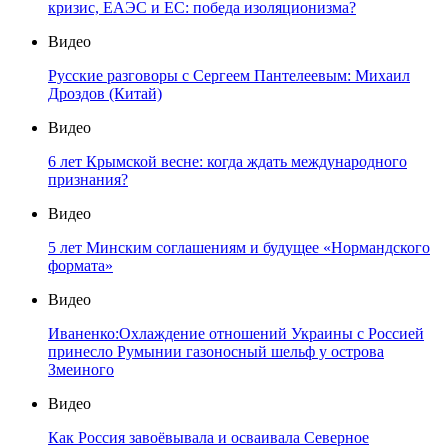
кризис, ЕАЭС и ЕС: победа изоляционизма?
Видео
Русские разговоры с Сергеем Пантелеевым: Михаил
Дроздов (Китай)
Видео
6 лет Крымской весне: когда ждать международного
признания?
Видео
5 лет Минским соглашениям и будущее «Нормандского
формата»
Видео
Иваненко:Охлаждение отношений Украины с Россией
принесло Румынии газоносный шельф у острова
Змеиного
Видео
Как Россия завоёвывала и осваивала Северное