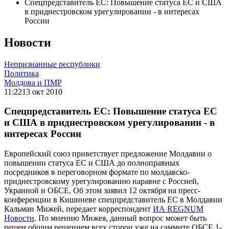
Спецпредставитель ЕС: Повышение статуса ЕС и США
в приднестровском урегулировании - в интересах
России
Новости
Непризнанные республики
Политика
Молдова и ПМР
11:22
13 окт 2010
Спецпредставитель ЕС: Повышение статуса ЕС
и США в приднестровском урегулировании - в
интересах России
Европейский союз приветствует предложение Молдавии о
повышении статуса ЕС и США до полноправных
посредников в переговорном формате по молдавско-
приднестровскому урегулированию наравне с Россией,
Украиной и ОБСЕ. Об этом заявил 12 октября на пресс-
конференции в Кишиневе спецпредставитель ЕС в Молдавии
Кальман Мижей, передает корреспондент
ИА REGNUM
Новости
. По мнению Мижея, данный вопрос может быть
решен общим решением всех сторон уже на саммите ОБСЕ 1-