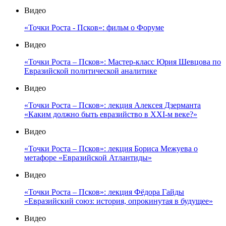
Видео
«Точки Роста - Псков»: фильм о Форуме
Видео
«Точки Роста – Псков»: Мастер-класс Юрия Шевцова по
Евразийской политической аналитике
Видео
«Точки Роста – Псков»: лекция Алексея Дзерманта
«Каким должно быть евразийство в XXI-м веке?»
Видео
«Точки Роста – Псков»: лекция Бориса Межуева о
метафоре «Евразийской Атлантиды»
Видео
«Точки Роста – Псков»: лекция Фёдора Гайды
«Евразийский союз: история, опрокинутая в будущее»
Видео