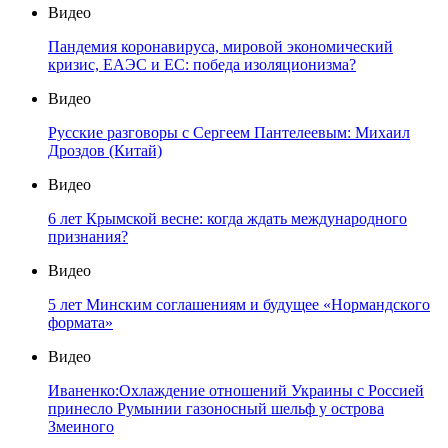
Видео
Пандемия коронавируса, мировой экономический
кризис, ЕАЭС и ЕС: победа изоляционизма?
Видео
Русские разговоры с Сергеем Пантелеевым: Михаил
Дроздов (Китай)
Видео
6 лет Крымской весне: когда ждать международного
признания?
Видео
5 лет Минским соглашениям и будущее «Нормандского
формата»
Видео
Иваненко:Охлаждение отношений Украины с Россией
принесло Румынии газоносный шельф у острова
Змеиного