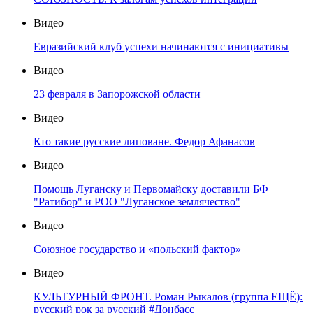
Видео
Евразийский клуб успехи начинаются с инициативы
Видео
23 февраля в Запорожской области
Видео
Кто такие русские липоване. Федор Афанасов
Видео
Помощь Луганску и Первомайску доставили БФ
"Ратибор" и РОО "Луганское землячество"
Видео
Союзное государство и «польский фактор»
Видео
КУЛЬТУРНЫЙ ФРОНТ. Роман Рыкалов (группа ЕЩЁ):
русский рок за русский #Донбасс