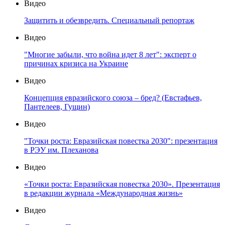
Видео
Защитить и обезвредить. Специальный репортаж
Видео
"Многие забыли, что война идет 8 лет": эксперт о
причинах кризиса на Украине
Видео
Концепция евразийского союза – бред? (Евстафьев,
Пантелеев, Гущин)
Видео
"Точки роста: Евразийская повестка 2030": презентация
в РЭУ им. Плеханова
Видео
«Точки роста: Евразийская повестка 2030». Презентация
в редакции журнала «Международная жизнь»
Видео