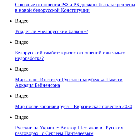
Союзные отношения РФ и РБ должны быть закреплены
в новой белорусской Конституции
Видео
Упадет ли «белорусский балкон»?
Видео
Белорусский гамбит: кризис отношений или чья-то
недоработка?
Видео
Мир - наш. Институт Русского зарубежья. Памяти
Аркадия Бейненсона
Видео
Мир после коронавируса – Евразийская повестка 2030
Видео
Русские на Украине: Виктор Шестаков в "Русских
разговорах" с Сергеем Пантелеевым