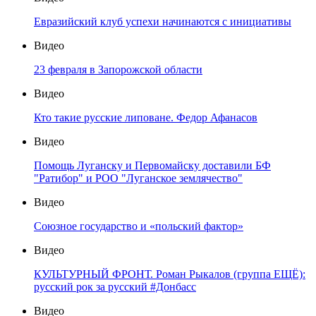
Евразийский клуб успехи начинаются с инициативы
Видео
23 февраля в Запорожской области
Видео
Кто такие русские липоване. Федор Афанасов
Видео
Помощь Луганску и Первомайску доставили БФ
"Ратибор" и РОО "Луганское землячество"
Видео
Союзное государство и «польский фактор»
Видео
КУЛЬТУРНЫЙ ФРОНТ. Роман Рыкалов (группа ЕЩЁ):
русский рок за русский #Донбасс
Видео