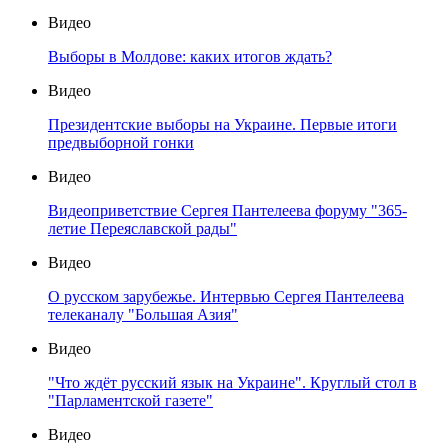
Видео
Выборы в Молдове: каких итогов ждать?
Видео
Президентские выборы на Украине. Первые итоги
предвыборной гонки
Видео
Видеоприветствие Сергея Пантелеева форуму "365-
летие Переяславской рады"
Видео
О русском зарубежье. Интервью Сергея Пантелеева
телеканалу "Большая Азия"
Видео
"Что ждёт русский язык на Украине". Круглый стол в
"Парламентской газете"
Видео