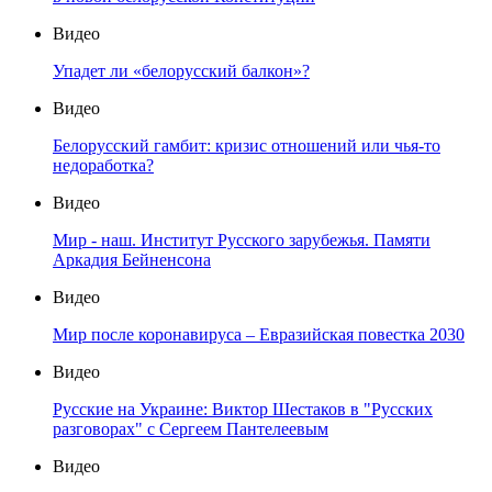
Видео
Упадет ли «белорусский балкон»?
Видео
Белорусский гамбит: кризис отношений или чья-то
недоработка?
Видео
Мир - наш. Институт Русского зарубежья. Памяти
Аркадия Бейненсона
Видео
Мир после коронавируса – Евразийская повестка 2030
Видео
Русские на Украине: Виктор Шестаков в "Русских
разговорах" с Сергеем Пантелеевым
Видео