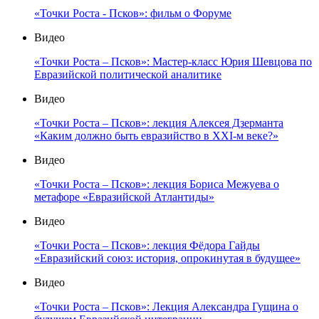
«Точки Роста - Псков»: фильм о Форуме
Видео
«Точки Роста – Псков»: Мастер-класс Юрия Шевцова по
Евразийской политической аналитике
Видео
«Точки Роста – Псков»: лекция Алексея Дзерманта
«Каким должно быть евразийство в XXI-м веке?»
Видео
«Точки Роста – Псков»: лекция Бориса Межуева о
метафоре «Евразийской Атлантиды»
Видео
«Точки Роста – Псков»: лекция Фёдора Гайды
«Евразийский союз: история, опрокинутая в будущее»
Видео
«Точки Роста – Псков»: Лекция Александра Гущина о