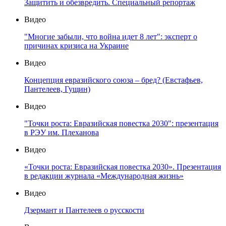
Защитить и обезвредить. Специальный репортаж
Видео
"Многие забыли, что война идет 8 лет": эксперт о
причинах кризиса на Украине
Видео
Концепция евразийского союза – бред? (Евстафьев,
Пантелеев, Гущин)
Видео
"Точки роста: Евразийская повестка 2030": презентация
в РЭУ им. Плеханова
Видео
«Точки роста: Евразийская повестка 2030». Презентация
в редакции журнала «Международная жизнь»
Видео
Дзермант и Пантелеев о русскости