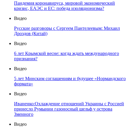
Пандемия коронавируса, мировой экономический
кризис, ЕАЭС и ЕС: победа изоляционизма?
Видео
Русские разговоры с Сергеем Пантелеевым: Михаил
Дроздов (Китай)
Видео
6 лет Крымской весне: когда ждать международного
признания?
Видео
5 лет Минским соглашениям и будущее «Нормандского
формата»
Видео
Иваненко:Охлаждение отношений Украины с Россией
принесло Румынии газоносный шельф у острова
Змеиного
Видео