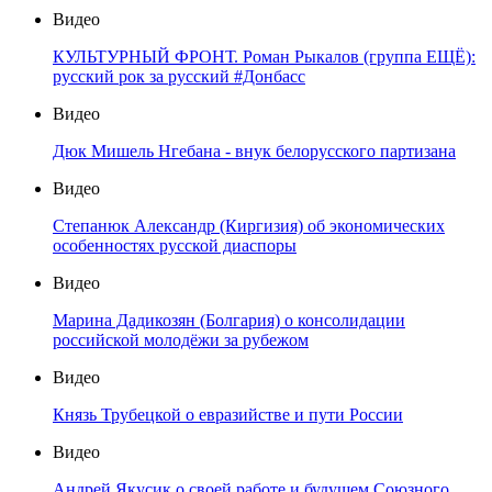
Видео
КУЛЬТУРНЫЙ ФРОНТ. Роман Рыкалов (группа ЕЩЁ):
русский рок за русский #Донбасс
Видео
Дюк Мишель Нгебана - внук белорусского партизана
Видео
Степанюк Александр (Киргизия) об экономических
особенностях русской диаспоры
Видео
Марина Дадикозян (Болгария) о консолидации
российской молодёжи за рубежом
Видео
Князь Трубецкой о евразийстве и пути России
Видео
Андрей Якусик о своей работе и будущем Союзного