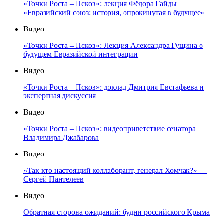
«Точки Роста – Псков»: лекция Фёдора Гайды
«Евразийский союз: история, опрокинутая в будущее»
Видео
«Точки Роста – Псков»: Лекция Александра Гущина о
будущем Евразийской интеграции
Видео
«Точки Роста – Псков»: доклад Дмитрия Евстафьева и
экспертная дискуссия
Видео
«Точки Роста – Псков»: видеоприветствие сенатора
Владимира Джабарова
Видео
«Так кто настоящий коллаборант, генерал Хомчак?» —
Сергей Пантелеев
Видео
Обратная сторона ожиданий: будни российского Крыма