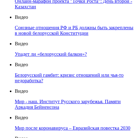
Онлайн-марафон проекта "Точки Роста": День второй -
Казахстан
Видео
Союзные отношения РФ и РБ должны быть закреплены
в новой белорусской Конституции
Видео
Упадет ли «белорусский балкон»?
Видео
Белорусский гамбит: кризис отношений или чья-то
недоработка?
Видео
Мир - наш. Институт Русского зарубежья. Памяти
Аркадия Бейненсона
Видео
Мир после коронавируса – Евразийская повестка 2030