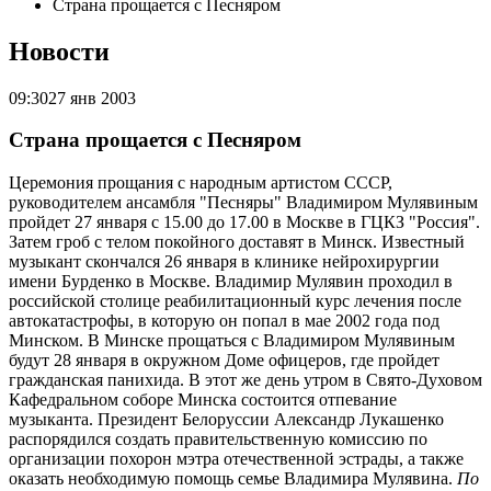
Страна прощается с Песняром
Новости
09:30
27 янв 2003
Страна прощается с Песняром
Церемония прощания с народным артистом СССР,
руководителем ансамбля "Песняры" Владимиром Мулявиным
пройдет 27 января с 15.00 до 17.00 в Москве в ГЦКЗ "Россия".
Затем гроб с телом покойного доставят в Минск. Известный
музыкант скончался 26 января в клинике нейрохирургии
имени Бурденко в Москве. Владимир Мулявин проходил в
российской столице реабилитационный курс лечения после
автокатастрофы, в которую он попал в мае 2002 года под
Минском. В Минске прощаться с Владимиром Мулявиным
будут 28 января в окружном Доме офицеров, где пройдет
гражданская панихида. В этот же день утром в Свято-Духовом
Кафедральном соборе Минска состоится отпевание
музыканта. Президент Белоруссии Александр Лукашенко
распорядился создать правительственную комиссию по
организации похорон мэтра отечественной эстрады, а также
оказать необходимую помощь семье Владимира Мулявина.
По