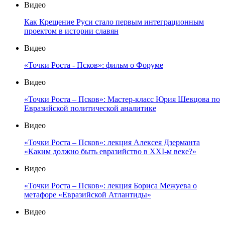
Видео
Как Крещение Руси стало первым интеграционным
проектом в истории славян
Видео
«Точки Роста - Псков»: фильм о Форуме
Видео
«Точки Роста – Псков»: Мастер-класс Юрия Шевцова по
Евразийской политической аналитике
Видео
«Точки Роста – Псков»: лекция Алексея Дзерманта
«Каким должно быть евразийство в XXI-м веке?»
Видео
«Точки Роста – Псков»: лекция Бориса Межуева о
метафоре «Евразийской Атлантиды»
Видео