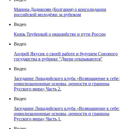
Марина Дадикозян (Болгария) о консолидации
российской молодёжи за рубежом
Видео
Князь Трубецкой о евразийстве и пути России
Видео
Андрей Якусик о своей работе и будущем Союзного
государства в рубрике "Двери открываются"
Видео
Заседание Ливадийского клуба «Возвращение к себе:
цивилизационные основы, ценности и границы
Русского мира» Часть 2.
Видео
Заседание Ливадийского клуба «Возвращение к себе:
цивилизационные основы, ценности и границы
Русского мира» Часть 1.
Видео