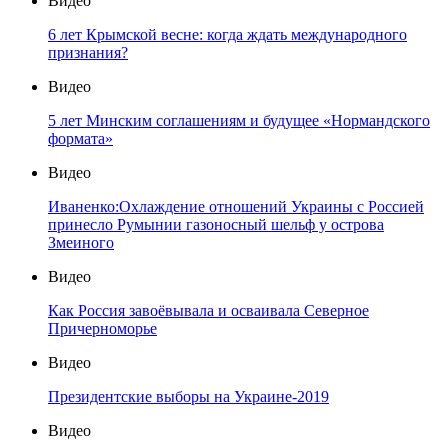
Видео
6 лет Крымской весне: когда ждать международного
признания?
Видео
5 лет Минским соглашениям и будущее «Нормандского
формата»
Видео
Иваненко:Охлаждение отношений Украины с Россией
принесло Румынии газоносный шельф у острова
Змеиного
Видео
Как Россия завоёвывала и осваивала Северное
Причерноморье
Видео
Президентские выборы на Украине-2019
Видео