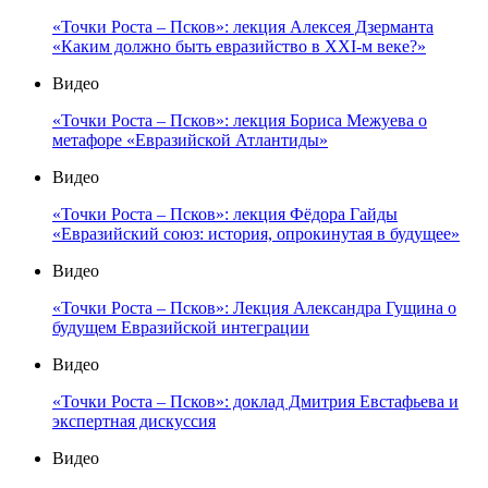
«Точки Роста – Псков»: лекция Алексея Дзерманта
«Каким должно быть евразийство в XXI-м веке?»
Видео
«Точки Роста – Псков»: лекция Бориса Межуева о
метафоре «Евразийской Атлантиды»
Видео
«Точки Роста – Псков»: лекция Фёдора Гайды
«Евразийский союз: история, опрокинутая в будущее»
Видео
«Точки Роста – Псков»: Лекция Александра Гущина о
будущем Евразийской интеграции
Видео
«Точки Роста – Псков»: доклад Дмитрия Евстафьева и
экспертная дискуссия
Видео