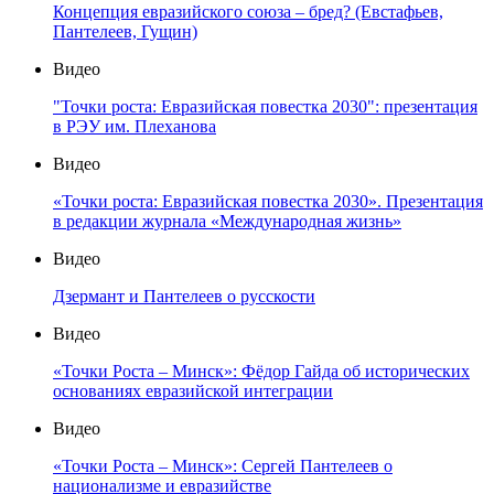
Концепция евразийского союза – бред? (Евстафьев,
Пантелеев, Гущин)
Видео
"Точки роста: Евразийская повестка 2030": презентация
в РЭУ им. Плеханова
Видео
«Точки роста: Евразийская повестка 2030». Презентация
в редакции журнала «Международная жизнь»
Видео
Дзермант и Пантелеев о русскости
Видео
«Точки Роста – Минск»: Фёдор Гайда об исторических
основаниях евразийской интеграции
Видео
«Точки Роста – Минск»: Сергей Пантелеев о
национализме и евразийстве