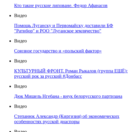
Кто такие русские липоване. Федор Афанасов
Видео
Помощь Луганску и Первомайску доставили БФ
"Ратибор" и РОО "Луганское землячество"
Видео
Союзное государство и «польский фактор»
Видео
КУЛЬТУРНЫЙ ФРОНТ. Роман Рыкалов (группа ЕЩЁ):
русский рок за русский #Донбасс
Видео
Дюк Мишель Нгебана - внук белорусского партизана
Видео
Степанюк Александр (Киргизия) об экономических
особенностях русской диаспоры
Видео