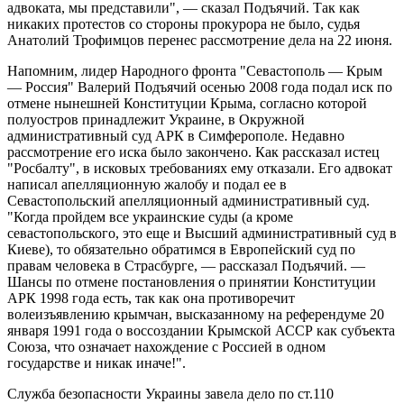
адвоката, мы представили", — сказал Подъячий. Так как
никаких протестов со стороны прокурора не было, судья
Анатолий Трофимцов перенес рассмотрение дела на 22 июня.
Напомним, лидер Народного фронта "Севастополь — Крым
— Россия" Валерий Подъячий осенью 2008 года подал иск по
отмене нынешней Конституции Крыма, согласно которой
полуостров принадлежит Украине, в Окружной
административный суд АРК в Симферополе. Недавно
рассмотрение его иска было закончено. Как рассказал истец
"Росбалту", в исковых требованиях ему отказали. Его адвокат
написал апелляционную жалобу и подал ее в
Севастопольский апелляционный административный суд.
"Когда пройдем все украинские суды (а кроме
севастопольского, это еще и Высший административный суд в
Киеве), то обязательно обратимся в Европейский суд по
правам человека в Страсбурге, — рассказал Подъячий. —
Шансы по отмене постановления о принятии Конституции
АРК 1998 года есть, так как она противоречит
волеизъявлению крымчан, высказанному на референдуме 20
января 1991 года о воссоздании Крымской АССР как субъекта
Союза, что означает нахождение с Россией в одном
государстве и никак иначе!".
Служба безопасности Украины завела дело по ст.110