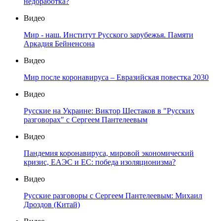
недоработка?
Видео
Мир - наш. Институт Русского зарубежья. Памяти
Аркадия Бейненсона
Видео
Мир после коронавируса – Евразийская повестка 2030
Видео
Русские на Украине: Виктор Шестаков в "Русских
разговорах" с Сергеем Пантелеевым
Видео
Пандемия коронавируса, мировой экономический
кризис, ЕАЭС и ЕС: победа изоляционизма?
Видео
Русские разговоры с Сергеем Пантелеевым: Михаил
Дроздов (Китай)