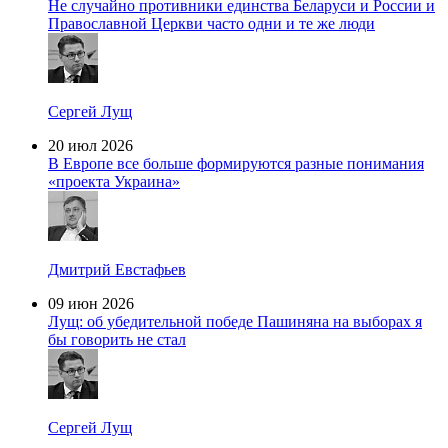
Не случайно противники единства Беларуси и России и
Православной Церкви часто одни и те же люди
Сергей Лущ
20 июл 2026
В Европе все больше формируются разные понимания
«проекта Украина»
Дмитрий Евстафьев
09 июн 2026
Лущ: об убедительной победе Пашиняна на выборах я
бы говорить не стал
Сергей Лущ