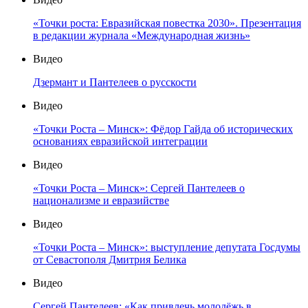
«Точки роста: Евразийская повестка 2030». Презентация
в редакции журнала «Международная жизнь»
Видео
Дзермант и Пантелеев о русскости
Видео
«Точки Роста – Минск»: Фёдор Гайда об исторических
основаниях евразийской интеграции
Видео
«Точки Роста – Минск»: Сергей Пантелеев о
национализме и евразийстве
Видео
«Точки Роста – Минск»: выступление депутата Госдумы
от Севастополя Дмитрия Белика
Видео
Сергей Пантелеев: «Как привлечь молодёжь в