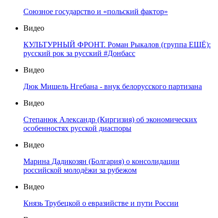
Союзное государство и «польский фактор»
Видео
КУЛЬТУРНЫЙ ФРОНТ. Роман Рыкалов (группа ЕЩЁ):
русский рок за русский #Донбасс
Видео
Дюк Мишель Нгебана - внук белорусского партизана
Видео
Степанюк Александр (Киргизия) об экономических
особенностях русской диаспоры
Видео
Марина Дадикозян (Болгария) о консолидации
российской молодёжи за рубежом
Видео
Князь Трубецкой о евразийстве и пути России