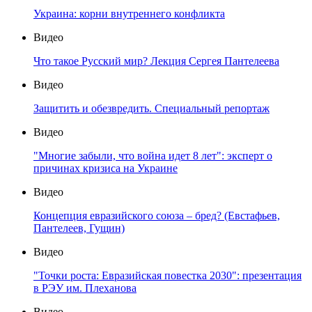
Украина: корни внутреннего конфликта
Видео
Что такое Русский мир? Лекция Сергея Пантелеева
Видео
Защитить и обезвредить. Специальный репортаж
Видео
"Многие забыли, что война идет 8 лет": эксперт о
причинах кризиса на Украине
Видео
Концепция евразийского союза – бред? (Евстафьев,
Пантелеев, Гущин)
Видео
"Точки роста: Евразийская повестка 2030": презентация
в РЭУ им. Плеханова
Видео