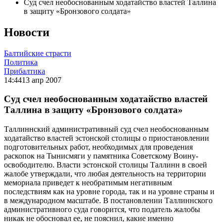
Суд счел необоснованным ходатайство властей Таллина
в защиту «Бронзового солдата»
Новости
Балтийские страсти
Политика
Прибалтика
14:44
13 апр 2007
Суд счел необоснованным ходатайство властей
Таллина в защиту «Бронзового солдата»
Таллиннский административный суд счел необоснованным
ходатайство властей эстонской столицы о приостановлении
подготовительных работ, необходимых для проведения
раскопок на Тынисмяги у памятника Советскому Воину-
освободителю. Власти эстонской столицы Таллинн в своей
жалобе утверждали, что любая деятельность на территории
мемориала приведет к необратимым негативным
последствиям как на уровне города, так и на уровне страны и
в международном масштабе. В постановлении Таллиннского
административного суда говорится, что податель жалобы
никак не обосновал ее, не пояснил, какие именно