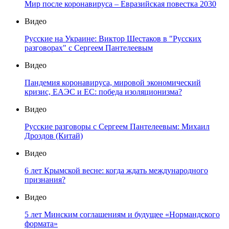
Мир после коронавируса – Евразийская повестка 2030
Видео
Русские на Украине: Виктор Шестаков в "Русских
разговорах" с Сергеем Пантелеевым
Видео
Пандемия коронавируса, мировой экономический
кризис, ЕАЭС и ЕС: победа изоляционизма?
Видео
Русские разговоры с Сергеем Пантелеевым: Михаил
Дроздов (Китай)
Видео
6 лет Крымской весне: когда ждать международного
признания?
Видео
5 лет Минским соглашениям и будущее «Нормандского
формата»