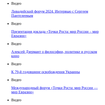
Видео
Ливадийский форум 2024. Интервью с Сергеем
Пантелеевым
Видео
Презентация доклада «Точки Роста: мир России – мир
Евразии»
Видео
Алексей Дзермант о философии, политике и русском
кино
Видео
К 79-й годовщине освобождения Украины
Видео
Международный форум «Точки Роста: мир России —
мир Евразии»
Видео