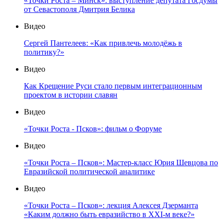
«Точки Роста – Минск»: выступление депутата Госдумы
от Севастополя Дмитрия Белика
Видео
Сергей Пантелеев: «Как привлечь молодёжь в
политику?»
Видео
Как Крещение Руси стало первым интеграционным
проектом в истории славян
Видео
«Точки Роста - Псков»: фильм о Форуме
Видео
«Точки Роста – Псков»: Мастер-класс Юрия Шевцова по
Евразийской политической аналитике
Видео
«Точки Роста – Псков»: лекция Алексея Дзерманта
«Каким должно быть евразийство в XXI-м веке?»