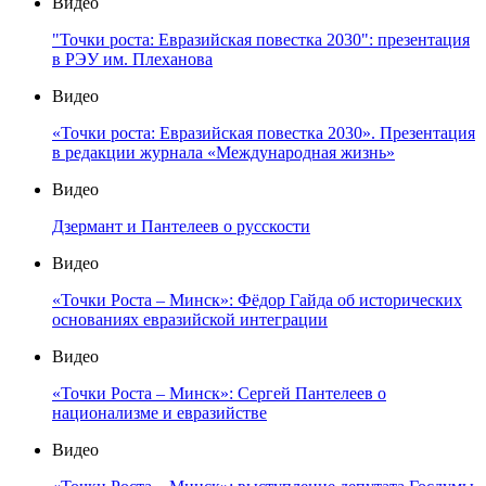
Видео
"Точки роста: Евразийская повестка 2030": презентация
в РЭУ им. Плеханова
Видео
«Точки роста: Евразийская повестка 2030». Презентация
в редакции журнала «Международная жизнь»
Видео
Дзермант и Пантелеев о русскости
Видео
«Точки Роста – Минск»: Фёдор Гайда об исторических
основаниях евразийской интеграции
Видео
«Точки Роста – Минск»: Сергей Пантелеев о
национализме и евразийстве
Видео