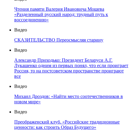
Чтения памяти Валерия Ивановича Мошева
«Разделенный русский народ: трудный путь к
воссоединению»
Видео
СКАЗИТЕЛЬСТВО Переосмысляя старину
Видео
Александр Приходько: Президент Беларуси А.Г.
Лукашенко одним из первых понял, что если проиграет
Россия, то на постсоветском пространстве проиграют
все
Видео
Михаил Дроздов: «Найти место соотечественников в
новом мире»
Видео
Преображенский клуб. «Российские традиционные
ценности: как строить Образ Будущего»