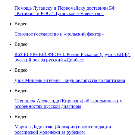
Помощь Луганску и Первомайску доставили БФ
"Ратибор" и РОО "Луганское землячество"
Видео
Союзное государство и «польский фактор»
Видео
КУЛЬТУРНЫЙ ФРОНТ. Роман Рыкалов (группа ЕЩЁ):
русский рок за русский #Донбасс
Видео
Дюк Мишель Нгебана - внук белорусского партизана
Видео
Степанюк Александр (Киргизия) об экономических
особенностях русской диаспоры
Видео
Марина Дадикозян (Болгария) о консолидации
российской молодёжи за рубежом