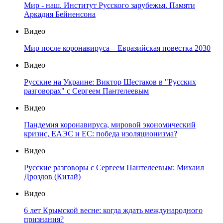
Мир - наш. Институт Русского зарубежья. Памяти
Аркадия Бейненсона
Видео
Мир после коронавируса – Евразийская повестка 2030
Видео
Русские на Украине: Виктор Шестаков в "Русских
разговорах" с Сергеем Пантелеевым
Видео
Пандемия коронавируса, мировой экономический
кризис, ЕАЭС и ЕС: победа изоляционизма?
Видео
Русские разговоры с Сергеем Пантелеевым: Михаил
Дроздов (Китай)
Видео
6 лет Крымской весне: когда ждать международного
признания?