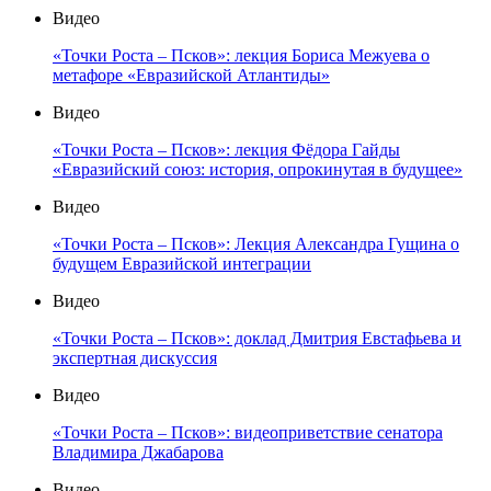
Видео
«Точки Роста – Псков»: лекция Бориса Межуева о
метафоре «Евразийской Атлантиды»
Видео
«Точки Роста – Псков»: лекция Фёдора Гайды
«Евразийский союз: история, опрокинутая в будущее»
Видео
«Точки Роста – Псков»: Лекция Александра Гущина о
будущем Евразийской интеграции
Видео
«Точки Роста – Псков»: доклад Дмитрия Евстафьева и
экспертная дискуссия
Видео
«Точки Роста – Псков»: видеоприветствие сенатора
Владимира Джабарова
Видео