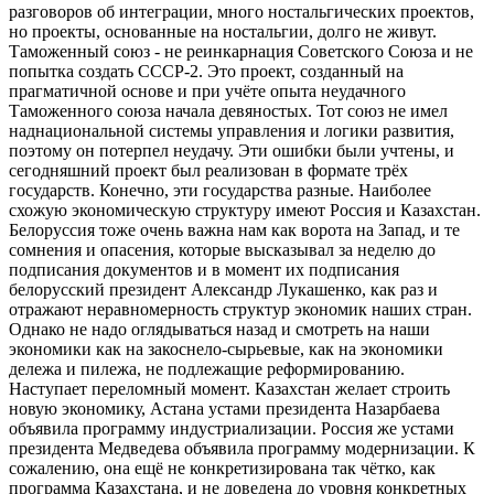
разговоров об интеграции, много ностальгических проектов,
но проекты, основанные на ностальгии, долго не живут.
Таможенный союз - не реинкарнация Советского Союза и не
попытка создать СССР-2. Это проект, созданный на
прагматичной основе и при учёте опыта неудачного
Таможенного союза начала девяностых. Тот союз не имел
наднациональной системы управления и логики развития,
поэтому он потерпел неудачу. Эти ошибки были учтены, и
сегодняшний проект был реализован в формате трёх
государств. Конечно, эти государства разные. Наиболее
схожую экономическую структуру имеют Россия и Казахстан.
Белоруссия тоже очень важна нам как ворота на Запад, и те
сомнения и опасения, которые высказывал за неделю до
подписания документов и в момент их подписания
белорусский президент Александр Лукашенко, как раз и
отражают неравномерность структур экономик наших стран.
Однако не надо оглядываться назад и смотреть на наши
экономики как на закоснело-сырьевые, как на экономики
дележа и пилежа, не подлежащие реформированию.
Наступает переломный момент. Казахстан желает строить
новую экономику, Астана устами президента Назарбаева
объявила программу индустриализации. Россия же устами
президента Медведева объявила программу модернизации. К
сожалению, она ещё не конкретизирована так чётко, как
программа Казахстана, и не доведена до уровня конкретных