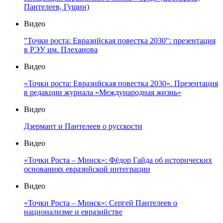
Пантелеев, Гущин)
Видео
"Точки роста: Евразийская повестка 2030": презентация
в РЭУ им. Плеханова
Видео
«Точки роста: Евразийская повестка 2030». Презентация
в редакции журнала «Международная жизнь»
Видео
Дзермант и Пантелеев о русскости
Видео
«Точки Роста – Минск»: Фёдор Гайда об исторических
основаниях евразийской интеграции
Видео
«Точки Роста – Минск»: Сергей Пантелеев о
национализме и евразийстве