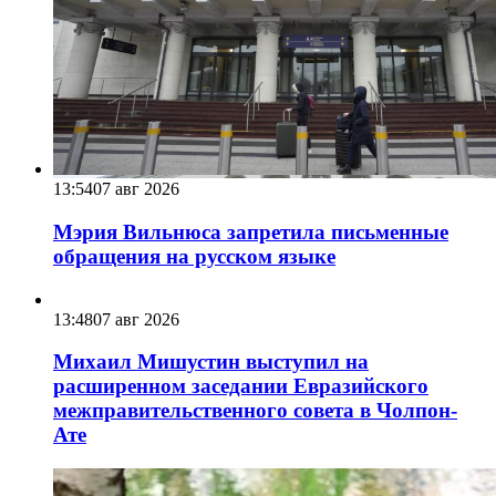
13:54
07 авг 2026
Мэрия Вильнюса запретила письменные
обращения на русском языке
13:48
07 авг 2026
Михаил Мишустин выступил на
расширенном заседании Евразийского
межправительственного совета в Чолпон-
Ате