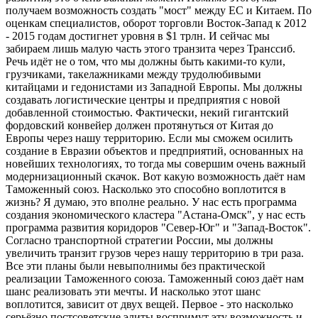
получаем возможность создать "мост" между ЕС и Китаем. По
оценкам специалистов, оборот торговли Восток-Запад к 2012
- 2015 годам достигнет уровня в $1 трлн. И сейчас мы
забираем лишь малую часть этого транзита через Транссиб.
Речь идёт не о том, что мы должны быть какими-то кули,
грузчиками, такелажниками между трудолюбивыми
китайцами и гедонистами из Западной Европы. Мы должны
создавать логистические центры и предприятия с новой
добавленной стоимостью. Фактически, некий гигантский
фордовский конвейер должен протянуться от Китая до
Европы через нашу территорию. Если мы сможем осилить
создание в Евразии объектов и предприятий, основанных на
новейших технологиях, то тогда мы совершим очень важный
модернизационный скачок. Вот какую возможность даёт нам
Таможенный союз. Насколько это способно воплотится в
жизнь? Я думаю, это вполне реально. У нас есть программа
создания экономического кластера "Астана-Омск", у нас есть
программа развития коридоров "Север-Юг" и "Запад-Восток".
Согласно транспортной стратегии России, мы должны
увеличить транзит грузов через нашу территорию в три раза.
Все эти планы были невыполнимы без практической
реализации Таможенного союза. Таможенный союз даёт нам
шанс реализовать эти мечты. И насколько этот шанс
воплотится, зависит от двух вещей. Первое - это насколько
серьёзно постсоветские элиты воспримут эту возможность и