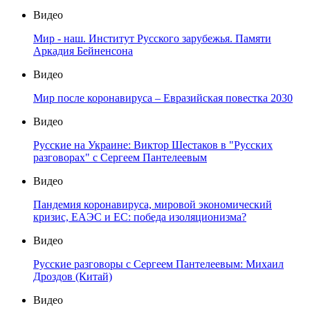
Видео
Мир - наш. Институт Русского зарубежья. Памяти
Аркадия Бейненсона
Видео
Мир после коронавируса – Евразийская повестка 2030
Видео
Русские на Украине: Виктор Шестаков в "Русских
разговорах" с Сергеем Пантелеевым
Видео
Пандемия коронавируса, мировой экономический
кризис, ЕАЭС и ЕС: победа изоляционизма?
Видео
Русские разговоры с Сергеем Пантелеевым: Михаил
Дроздов (Китай)
Видео