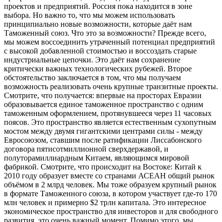
проектов и предприятий. Россия пока находится в зоне
выбора. Но важно то, что мы можем использовать
принципиально новые возможности, которые даёт нам
Таможенный союз. Что это за возможности? Прежде всего,
мы можем воссоединить утраченный потенциал предприятий
с высокой добавленной стоимостью и воссоздать старые
индустриальные цепочки. Это даёт нам сохранение
критически важных технологических рубежей. Второе
обстоятельство заключается в том, что мы получаем
возможность реализовать очень крупные транзитные проекты.
Смотрите, что получается: впервые на просторах Евразии
образовывается единое таможенное пространство с одним
таможенным оформлением, протянувшееся через 11 часовых
поясов. Это пространство является естественным сухопутным
мостом между двумя гигантскими центрами силы - между
Евросоюзом, ставшим после ратификации Лиссабонского
договора пятисотмиллионной сверхдержавой, и
полуторамиллиардным Китаем, являющимся мировой
фабрикой. Смотрите, что происходит на Востоке: Китай к
2010 году образует вместе со странами АСЕАН общий рынок
объёмом в 2 млрд человек. Мы тоже образуем крупный рынок
в формате Таможенного союза, в котором участвует где-то 170
млн человек и примерно $2 трлн капитала. Это интересное
экономическое пространство для инвесторов и для свободного
развития, это очень важный момент. Помимо этого, мы