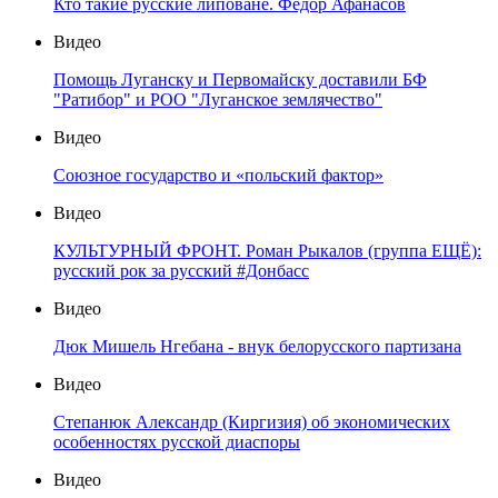
Кто такие русские липоване. Федор Афанасов
Видео
Помощь Луганску и Первомайску доставили БФ
"Ратибор" и РОО "Луганское землячество"
Видео
Союзное государство и «польский фактор»
Видео
КУЛЬТУРНЫЙ ФРОНТ. Роман Рыкалов (группа ЕЩЁ):
русский рок за русский #Донбасс
Видео
Дюк Мишель Нгебана - внук белорусского партизана
Видео
Степанюк Александр (Киргизия) об экономических
особенностях русской диаспоры
Видео