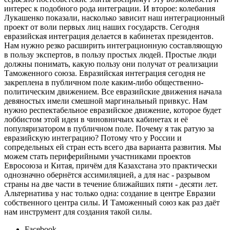
интерес к подобного рода интеграции. И второе: колебания
Лукашенко показали, насколько зависит наш интеграционный
проект от воли первых лиц наших государств. Сегодня
евразийская интеграция делается в кабинетах президентов.
Нам нужно резко расширить интеграционную составляющую
в пользу экспертов, в пользу простых людей. Простые люди
должны понимать, какую пользу они получат от реализации
Таможенного союза. Евразийская интеграция сегодня не
закреплена в публичном поле каким-либо общественно-
политическим движением. Все евразийские движения начала
девяностых имели смешной маргинальный привкус. Нам
нужно респектабельное евразийское движение, которое будет
лоббистом этой идеи в чиновничьих кабинетах и её
популяризатором в публичном поле. Почему я так ратую за
евразийскую интеграцию? Потому что у России и
сопредельных ей стран есть всего два варианта развития. Мы
можем стать периферийными участниками проектов
Евросоюза и Китая, причём для Казахстана это практически
однозначно обернётся ассимиляцией, а для нас - разрывом
страны на две части в течение ближайших пяти - десяти лет.
Альтернатива у нас только одна: создание в центре Евразии
собственного центра силы. И Таможенный союз как раз даёт
нам инструмент для создания такой силы.
Facebook