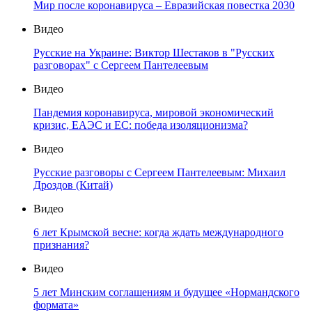
Мир после коронавируса – Евразийская повестка 2030
Видео
Русские на Украине: Виктор Шестаков в "Русских
разговорах" с Сергеем Пантелеевым
Видео
Пандемия коронавируса, мировой экономический
кризис, ЕАЭС и ЕС: победа изоляционизма?
Видео
Русские разговоры с Сергеем Пантелеевым: Михаил
Дроздов (Китай)
Видео
6 лет Крымской весне: когда ждать международного
признания?
Видео
5 лет Минским соглашениям и будущее «Нормандского
формата»