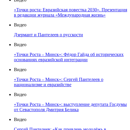
«Точки роста: Евразийская повестка 2030». Презентация
в редакции журнала «Международная жизнь»
Видео
Дзермант и Пантелеев о русскости
Видео
«Точки Роста – Минск»: Фёдор Гайда об исторических
основаниях евразийской интеграции
Видео
«Точки Роста – Минск»: Сергей Пантелеев о
национализме и евразийстве
Видео
«Точки Роста – Минск»: выступление депутата Госдумы
от Севастополя Дмитрия Белика
Видео
Сергей Пантелеев: «Как привлечь молодёжь в