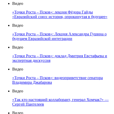
Видео
«Точки Роста – Псков»: лекция Фёдора Гайды
«Евразийский союз: история, опрокинутая в будущее»
Видео
«Точки Роста – Псков»: Лекция Александра Гущина о
будущем Евразийской интеграции
Видео
«Точки Роста – Псков»: доклад Дмитрия Евстафьева и
экспертная дискуссия
Видео
«Точки Роста – Псков»: видеоприветствие сенатора
Владимира Джабарова
Видео
«Так кто настоящий коллаборант, генерал Хомчак?» —
Сергей Пантелеев
Видео