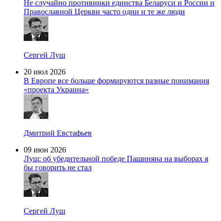
Не случайно противники единства Беларуси и России и
Православной Церкви часто одни и те же люди
Сергей Лущ
20 июл 2026
В Европе все больше формируются разные понимания
«проекта Украина»
Дмитрий Евстафьев
09 июн 2026
Лущ: об убедительной победе Пашиняна на выборах я
бы говорить не стал
Сергей Лущ