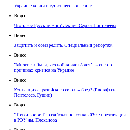
Украина: корни внутреннего конфликта
Видео
Что такое Русский мир? Лекция Сергея Пантелеева
Видео
Защитить и обезвредить. Специальный репортаж
Видео
"Многие забыли, что война идет 8 лет": эксперт о
причинах кризиса на Украине
Видео
Концепция евразийского союза – бред? (Евстафьев,
Пантелеев, Гущин)
Видео
"Точки роста: Евразийская повестка 2030": презентация
в РЭУ им. Плеханова
Видео