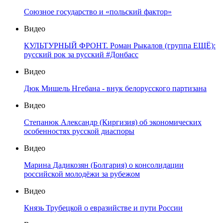
Союзное государство и «польский фактор»
Видео
КУЛЬТУРНЫЙ ФРОНТ. Роман Рыкалов (группа ЕЩЁ):
русский рок за русский #Донбасс
Видео
Дюк Мишель Нгебана - внук белорусского партизана
Видео
Степанюк Александр (Киргизия) об экономических
особенностях русской диаспоры
Видео
Марина Дадикозян (Болгария) о консолидации
российской молодёжи за рубежом
Видео
Князь Трубецкой о евразийстве и пути России