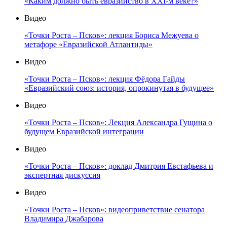
«Каким должно быть евразийство в XXI-м веке?»
Видео
«Точки Роста – Псков»: лекция Бориса Межуева о
метафоре «Евразийской Атлантиды»
Видео
«Точки Роста – Псков»: лекция Фёдора Гайды
«Евразийский союз: история, опрокинутая в будущее»
Видео
«Точки Роста – Псков»: Лекция Александра Гущина о
будущем Евразийской интеграции
Видео
«Точки Роста – Псков»: доклад Дмитрия Евстафьева и
экспертная дискуссия
Видео
«Точки Роста – Псков»: видеоприветствие сенатора
Владимира Джабарова