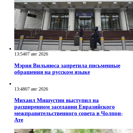
13:54
07 авг 2026
Мэрия Вильнюса запретила письменные
обращения на русском языке
13:48
07 авг 2026
Михаил Мишустин выступил на
расширенном заседании Евразийского
межправительственного совета в Чолпон-
Ате