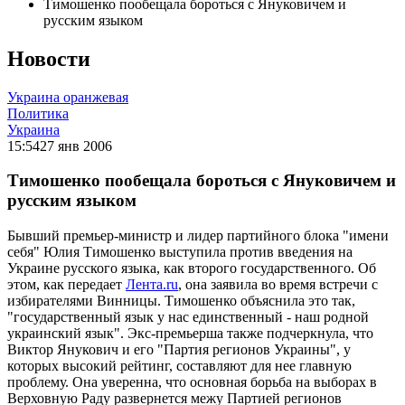
Тимошенко пообещала бороться с Януковичем и
русским языком
Новости
Украина оранжевая
Политика
Украина
15:54
27 янв 2006
Тимошенко пообещала бороться с Януковичем и
русским языком
Бывший премьер-министр и лидер партийного блока "имени
себя" Юлия Тимошенко выступила против введения на
Украине русского языка, как второго государственного. Об
этом, как передает
Лента.ru
, она заявила во время встречи с
избирателями Винницы. Тимошенко объяснила это так,
"государственный язык у нас единственный - наш родной
украинский язык". Экс-премьерша также подчеркнула, что
Виктор Янукович и его "Партия регионов Украины", у
которых высокий рейтинг, составляют для нее главную
проблему. Она уверенна, что основная борьба на выборах в
Верховную Раду развернется межу Партией регионов