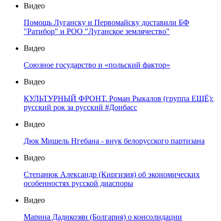
Видео
Помощь Луганску и Первомайску доставили БФ
"Ратибор" и РОО "Луганское землячество"
Видео
Союзное государство и «польский фактор»
Видео
КУЛЬТУРНЫЙ ФРОНТ. Роман Рыкалов (группа ЕЩЁ):
русский рок за русский #Донбасс
Видео
Дюк Мишель Нгебана - внук белорусского партизана
Видео
Степанюк Александр (Киргизия) об экономических
особенностях русской диаспоры
Видео
Марина Дадикозян (Болгария) о консолидации