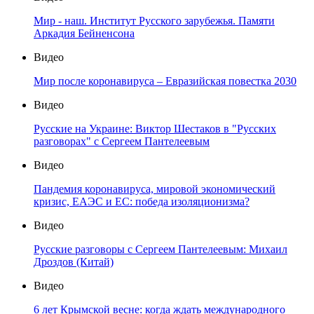
Мир - наш. Институт Русского зарубежья. Памяти
Аркадия Бейненсона
Видео
Мир после коронавируса – Евразийская повестка 2030
Видео
Русские на Украине: Виктор Шестаков в "Русских
разговорах" с Сергеем Пантелеевым
Видео
Пандемия коронавируса, мировой экономический
кризис, ЕАЭС и ЕС: победа изоляционизма?
Видео
Русские разговоры с Сергеем Пантелеевым: Михаил
Дроздов (Китай)
Видео
6 лет Крымской весне: когда ждать международного