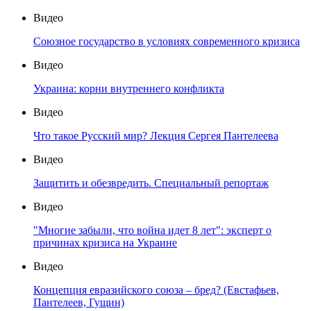
Видео
Союзное государство в условиях современного кризиса
Видео
Украина: корни внутреннего конфликта
Видео
Что такое Русский мир? Лекция Сергея Пантелеева
Видео
Защитить и обезвредить. Специальный репортаж
Видео
"Многие забыли, что война идет 8 лет": эксперт о
причинах кризиса на Украине
Видео
Концепция евразийского союза – бред? (Евстафьев,
Пантелеев, Гущин)